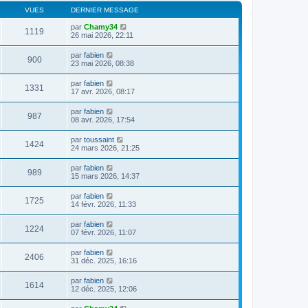
VUES
DERNIER MESSAGE
par
Chamy34
1119
26 mai 2026, 22:11
par
fabien
900
23 mai 2026, 08:38
par
fabien
1331
17 avr. 2026, 08:17
par
fabien
987
08 avr. 2026, 17:54
par
toussaint
1424
24 mars 2026, 21:25
par
fabien
989
15 mars 2026, 14:37
par
fabien
1725
14 févr. 2026, 11:33
par
fabien
1224
07 févr. 2026, 11:07
par
fabien
2406
31 déc. 2025, 16:16
par
fabien
1614
12 déc. 2025, 12:06