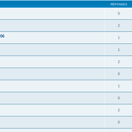
RÉPONSES
0
2
206
1
1
2
0
1
0
2
0