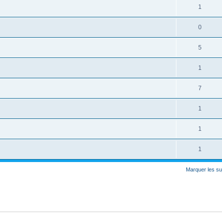
1
0
5
1
7
1
1
1
Marquer les su