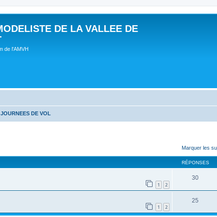
MODELISTE DE LA VALLEE DE
T
um de l'AMVH
 JOURNEES DE VOL
Marquer les su
RÉPONSES
30
1
2
25
1
2