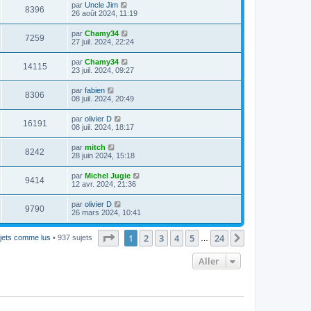
par
Uncle Jim
8396
26 août 2024, 11:19
par
Chamy34
7259
27 juil. 2024, 22:24
par
Chamy34
14115
23 juil. 2024, 09:27
par
fabien
8306
08 juil. 2024, 20:49
par
olivier D
16191
08 juil. 2024, 18:17
par
mitch
8242
28 juin 2024, 15:18
par
Michel Jugie
9414
12 avr. 2024, 21:36
par
olivier D
9790
26 mars 2024, 10:41
Page
1
sur
24
1
2
3
4
5
24
Suivant
jets comme lus
• 937 sujets
…
Aller