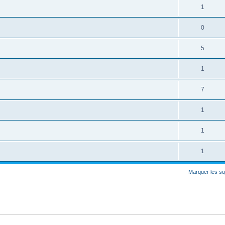
1
0
5
1
7
1
1
1
Marquer les su