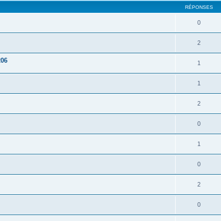
RÉPONSES
0
2
206
1
1
2
0
1
0
2
0