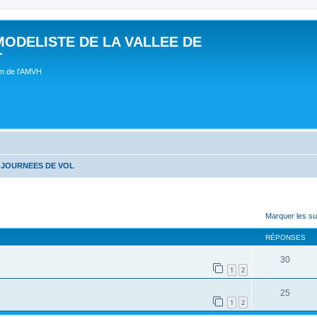
MODELISTE DE LA VALLEE DE
T
um de l'AMVH
 JOURNEES DE VOL
Marquer les su
RÉPONSES
30
1
2
25
1
2