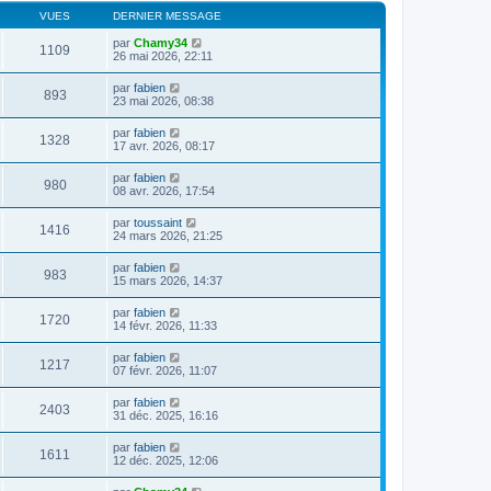
VUES
DERNIER MESSAGE
par
Chamy34
1109
26 mai 2026, 22:11
par
fabien
893
23 mai 2026, 08:38
par
fabien
1328
17 avr. 2026, 08:17
par
fabien
980
08 avr. 2026, 17:54
par
toussaint
1416
24 mars 2026, 21:25
par
fabien
983
15 mars 2026, 14:37
par
fabien
1720
14 févr. 2026, 11:33
par
fabien
1217
07 févr. 2026, 11:07
par
fabien
2403
31 déc. 2025, 16:16
par
fabien
1611
12 déc. 2025, 12:06