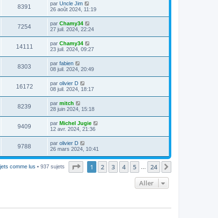
par
Uncle Jim
8391
26 août 2024, 11:19
par
Chamy34
7254
27 juil. 2024, 22:24
par
Chamy34
14111
23 juil. 2024, 09:27
par
fabien
8303
08 juil. 2024, 20:49
par
olivier D
16172
08 juil. 2024, 18:17
par
mitch
8239
28 juin 2024, 15:18
par
Michel Jugie
9409
12 avr. 2024, 21:36
par
olivier D
9788
26 mars 2024, 10:41
Page
1
sur
24
1
2
3
4
5
24
Suivant
jets comme lus
• 937 sujets
…
Aller