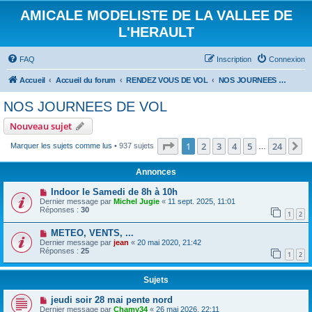
AMICALE MODELISTE DE LA VALLEE DE
L'HERAULT
FAQ
Inscription
Connexion
Accueil
Accueil du forum
RENDEZ VOUS DE VOL
NOS JOURNEES DE VOL
NOS JOURNEES DE VOL
Nouveau sujet
Page
1
sur
24
1
2
3
4
5
24
S
Marquer les sujets comme lus
• 937 sujets
…
Annonces
Indoor le Samedi de 8h à 10h
Dernier message par
Michel Jugie
«
11 sept. 2025, 11:01
Réponses :
30
1
2
METEO, VENTS, ...
Dernier message par
jean
«
20 mai 2020, 21:42
Réponses :
25
1
2
Sujets
jeudi soir 28 mai pente nord
Dernier message par
Chamy34
«
26 mai 2026, 22:11