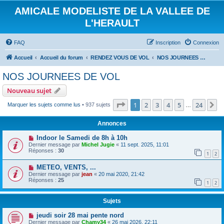
AMICALE MODELISTE DE LA VALLEE DE
L'HERAULT
FAQ
Inscription
Connexion
Accueil
Accueil du forum
RENDEZ VOUS DE VOL
NOS JOURNEES DE VOL
NOS JOURNEES DE VOL
Nouveau sujet
Page
1
sur
24
1
2
3
4
5
24
S
Marquer les sujets comme lus
• 937 sujets
…
Annonces
Indoor le Samedi de 8h à 10h
Dernier message par
Michel Jugie
«
11 sept. 2025, 11:01
Réponses :
30
1
2
METEO, VENTS, ...
Dernier message par
jean
«
20 mai 2020, 21:42
Réponses :
25
1
2
Sujets
jeudi soir 28 mai pente nord
Dernier message par
Chamy34
«
26 mai 2026, 22:11