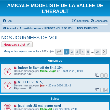
AMICALE MODELISTE DE LA VALLEE DE
L'HERAULT
FAQ
Inscription
Connexion
Accueil
Accueil du forum
RENDEZ VOUS DE VOL
NOS JOURNEES DE VOL
NOS JOURNEES DE VOL
Nouveau sujet
Page
1
sur
24
1
2
3
4
5
24
S
Marquer les sujets comme lus
• 937 sujets
…
Annonces
Indoor le Samedi de 8h à 10h
Dernier message par
Michel Jugie
«
11 sept. 2025, 11:01
Réponses :
30
1
2
METEO, VENTS, ...
Dernier message par
jean
«
20 mai 2020, 21:42
Réponses :
25
1
2
Sujets
jeudi soir 28 mai pente nord
Dernier message par
Chamy34
«
26 mai 2026, 22:11