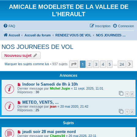
AMICALE MODELISTE DE LA VALLEE DE
L'HERAULT
FAQ
Inscription
Connexion
Accueil
Accueil du forum
RENDEZ VOUS DE VOL
NOS JOURNEES DE VOL
NOS JOURNEES DE VOL
Nouveau sujet
Page
1
sur
24
1
2
3
4
5
24
S
Marquer les sujets comme lus
• 937 sujets
…
Annonces
Indoor le Samedi de 8h à 10h
Dernier message par
Michel Jugie
«
11 sept. 2025, 11:01
Réponses :
30
1
2
METEO, VENTS, ...
Dernier message par
jean
«
20 mai 2020, 21:42
Réponses :
25
1
2
Sujets
jeudi soir 28 mai pente nord
Dernier message par
Chamy34
«
26 mai 2026, 22:11