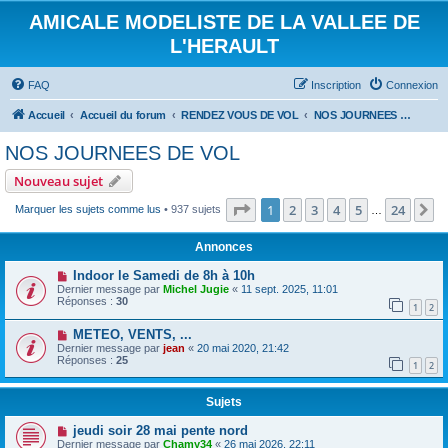
AMICALE MODELISTE DE LA VALLEE DE
L'HERAULT
FAQ
Inscription
Connexion
Accueil
Accueil du forum
RENDEZ VOUS DE VOL
NOS JOURNEES DE VOL
NOS JOURNEES DE VOL
Nouveau sujet
Page
1
sur
24
1
2
3
4
5
24
S
Marquer les sujets comme lus
• 937 sujets
…
Annonces
Indoor le Samedi de 8h à 10h
Dernier message par
Michel Jugie
«
11 sept. 2025, 11:01
Réponses :
30
1
2
METEO, VENTS, ...
Dernier message par
jean
«
20 mai 2020, 21:42
Réponses :
25
1
2
Sujets
jeudi soir 28 mai pente nord
Dernier message par
Chamy34
«
26 mai 2026, 22:11