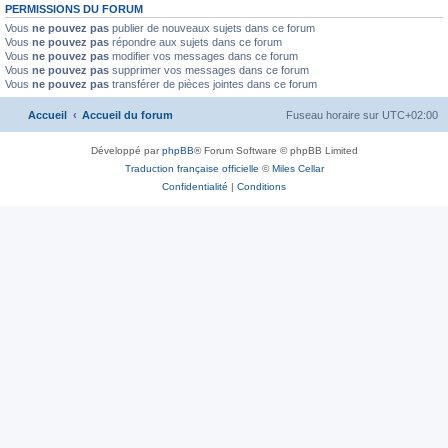
PERMISSIONS DU FORUM
Vous
ne pouvez pas
publier de nouveaux sujets dans ce forum
Vous
ne pouvez pas
répondre aux sujets dans ce forum
Vous
ne pouvez pas
modifier vos messages dans ce forum
Vous
ne pouvez pas
supprimer vos messages dans ce forum
Vous
ne pouvez pas
transférer de pièces jointes dans ce forum
Accueil
Accueil du forum
Fuseau horaire sur
UTC+02:00
Développé par
phpBB
® Forum Software © phpBB Limited
Traduction française officielle
©
Miles Cellar
Confidentialité
|
Conditions