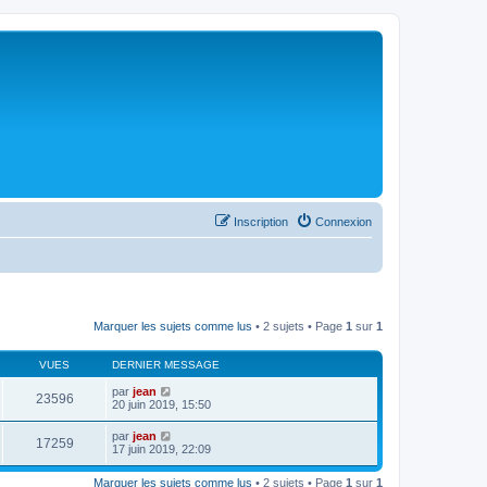
Inscription
Connexion
Marquer les sujets comme lus
• 2 sujets • Page
1
sur
1
VUES
DERNIER MESSAGE
par
jean
23596
20 juin 2019, 15:50
par
jean
17259
17 juin 2019, 22:09
Marquer les sujets comme lus
• 2 sujets • Page
1
sur
1