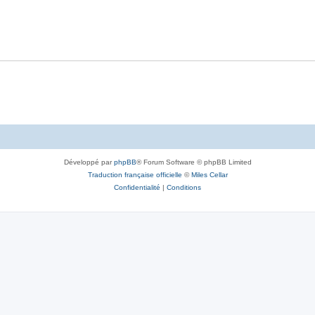
Développé par
phpBB
® Forum Software © phpBB Limited
Traduction française officielle
©
Miles Cellar
Confidentialité
|
Conditions