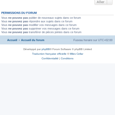
Aller
PERMISSIONS DU FORUM
Vous
ne pouvez pas
publier de nouveaux sujets dans ce forum
Vous
ne pouvez pas
répondre aux sujets dans ce forum
Vous
ne pouvez pas
modifier vos messages dans ce forum
Vous
ne pouvez pas
supprimer vos messages dans ce forum
Vous
ne pouvez pas
transférer de pièces jointes dans ce forum
Accueil
Accueil du forum
Fuseau horaire sur
UTC+02:00
Développé par
phpBB
® Forum Software © phpBB Limited
Traduction française officielle
©
Miles Cellar
Confidentialité
|
Conditions