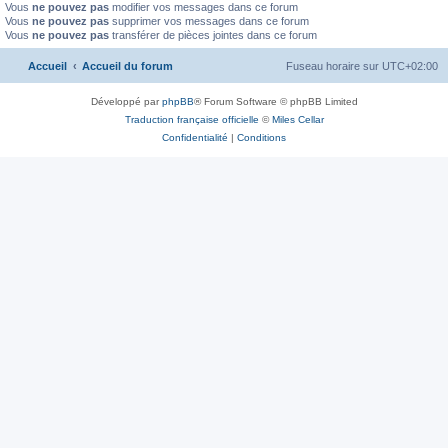
Vous
ne pouvez pas
modifier vos messages dans ce forum
Vous
ne pouvez pas
supprimer vos messages dans ce forum
Vous
ne pouvez pas
transférer de pièces jointes dans ce forum
Accueil
Accueil du forum
Fuseau horaire sur
UTC+02:00
Développé par
phpBB
® Forum Software © phpBB Limited
Traduction française officielle
©
Miles Cellar
Confidentialité
|
Conditions