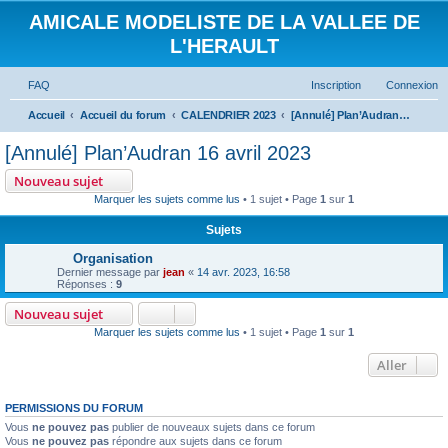
AMICALE MODELISTE DE LA VALLEE DE
L'HERAULT
FAQ
Inscription
Connexion
Accueil
Accueil du forum
CALENDRIER 2023
[Annulé] Plan’Audran 16 avril 2023
[Annulé] Plan’Audran 16 avril 2023
Nouveau sujet
Marquer les sujets comme lus
• 1 sujet • Page
1
sur
1
Sujets
Organisation
Dernier message par
jean
«
14 avr. 2023, 16:58
Réponses :
9
Nouveau sujet
Marquer les sujets comme lus
• 1 sujet • Page
1
sur
1
Aller
PERMISSIONS DU FORUM
Vous
ne pouvez pas
publier de nouveaux sujets dans ce forum
Vous
ne pouvez pas
répondre aux sujets dans ce forum