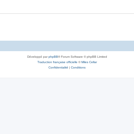
Développé par
phpBB
® Forum Software © phpBB Limited
Traduction française officielle
©
Miles Cellar
Confidentialité
|
Conditions