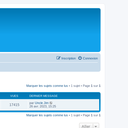
Inscription
Connexion
Marquer les sujets comme lus
• 1 sujet • Page
1
sur
1
VUES
DERNIER MESSAGE
par
Uncle Jim
17415
26 avr. 2023, 15:25
Marquer les sujets comme lus
• 1 sujet • Page
1
sur
1
Aller