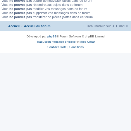
Vous
ne pouvez pas
publier de nouveaux sujets dans ce forum
Vous
ne pouvez pas
répondre aux sujets dans ce forum
Vous
ne pouvez pas
modifier vos messages dans ce forum
Vous
ne pouvez pas
supprimer vos messages dans ce forum
Vous
ne pouvez pas
transférer de pièces jointes dans ce forum
Accueil
Accueil du forum
Fuseau horaire sur
UTC+02:00
Développé par
phpBB
® Forum Software © phpBB Limited
Traduction française officielle
©
Miles Cellar
Confidentialité
|
Conditions