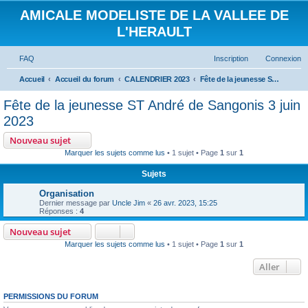
AMICALE MODELISTE DE LA VALLEE DE
L'HERAULT
FAQ
Inscription
Connexion
Accueil
Accueil du forum
CALENDRIER 2023
Fête de la jeunesse ST André de Sangonis 3 juin 2023
Fête de la jeunesse ST André de Sangonis 3 juin
2023
Nouveau sujet
Marquer les sujets comme lus
• 1 sujet • Page
1
sur
1
Sujets
Organisation
Dernier message par
Uncle Jim
«
26 avr. 2023, 15:25
Réponses :
4
Nouveau sujet
Marquer les sujets comme lus
• 1 sujet • Page
1
sur
1
Aller
PERMISSIONS DU FORUM