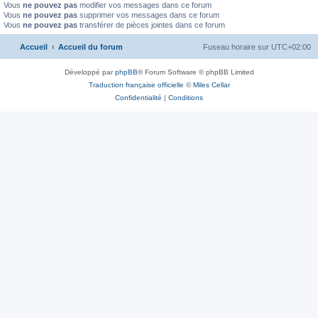
Vous
ne pouvez pas
modifier vos messages dans ce forum
Vous
ne pouvez pas
supprimer vos messages dans ce forum
Vous
ne pouvez pas
transférer de pièces jointes dans ce forum
Accueil
Accueil du forum
Fuseau horaire sur
UTC+02:00
Développé par
phpBB
® Forum Software © phpBB Limited
Traduction française officielle
©
Miles Cellar
Confidentialité
|
Conditions