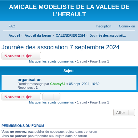
AMICALE MODELISTE DE LA VALLEE DE
L'HERAULT
FAQ
Inscription
Connexion
Accueil
Accueil du forum
CALENDRIER 2024
Journée des association 7 septembre 2024
Journée des association 7 septembre 2024
Nouveau sujet
Marquer les sujets comme lus
• 1 sujet • Page
1
sur
1
Sujets
organisation
Dernier message par
Chamy34
«
05 sept. 2024, 16:32
Réponses :
2
Nouveau sujet
Marquer les sujets comme lus
• 1 sujet • Page
1
sur
1
Aller
PERMISSIONS DU FORUM
Vous
ne pouvez pas
publier de nouveaux sujets dans ce forum
Vous
ne pouvez pas
répondre aux sujets dans ce forum