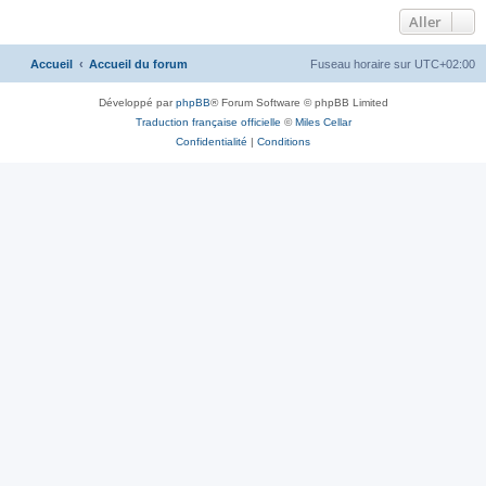
Aller
Accueil
Accueil du forum
Fuseau horaire sur
UTC+02:00
Développé par
phpBB
® Forum Software © phpBB Limited
Traduction française officielle
©
Miles Cellar
Confidentialité
|
Conditions