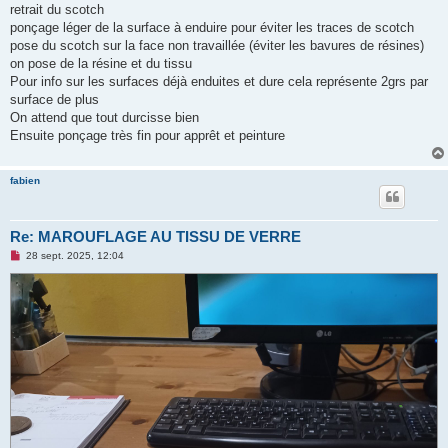
e
retrait du scotch
n
o
ponçage léger de la surface à enduire pour éviter les traces de scotch
n
pose du scotch sur la face non travaillée (éviter les bavures de résines)
l
u
on pose de la résine et du tissu
Pour info sur les surfaces déjà enduites et dure cela représente 2grs par
surface de plus
On attend que tout durcisse bien
Ensuite ponçage très fin pour apprêt et peinture
fabien
Re: MAROUFLAGE AU TISSU DE VERRE
M
28 sept. 2025, 12:04
e
s
s
a
g
e
n
o
n
l
u