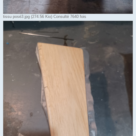
tissu posé3.jpg (274.56 Kio) Consulté 7640 fois