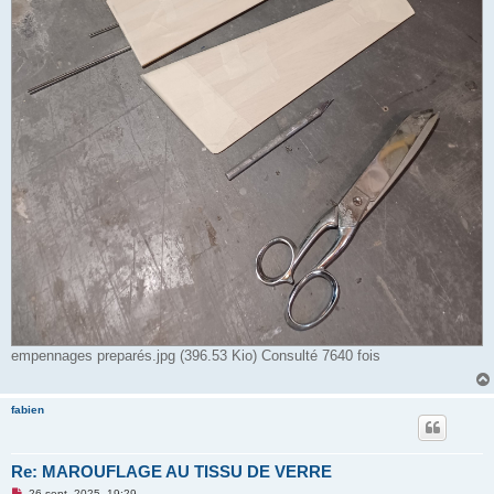
empennages preparés.jpg (396.53 Kio) Consulté 7640 fois
fabien
Re: MAROUFLAGE AU TISSU DE VERRE
M
26 sept. 2025, 19:29