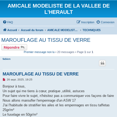
AMICALE MODELISTE DE LA VALLEE DE
L'HERAULT
FAQ
Inscription
Connexion
Accueil
Accueil du forum
AMICALE MODELISTE DE LA VALLEE DE L'HERAULT
TECHNIQUES
MAROUFLAGE AU TISSU DE VERRE
Répondre
Premier message non lu
• 20 messages • Page
1
sur
1
fabien
MAROUFLAGE AU TISSU DE VERRE
M
26 sept. 2025, 19:25
e
s
Bonjour à tous,
s
Un sujet qui me tiens à cœur, pratique ,utilité, astuces
a
g
Pour faire vivre le sujet, n'hésitez pas a communiquer vos façons de faire
e
Nous allons maroufler l'empennage d'un ASW 17
n
o
J'ai l'habitude de stratifier les ailes et les empennages en tissu taffetas
n
25gr/m²
l
u
Le fuselage en 50gr/m²