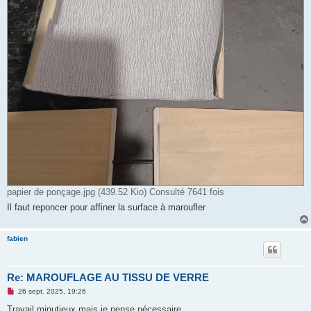
papier de ponçage.jpg (439.52 Kio) Consulté 7641 fois
Il faut reponcer pour affiner la surface à maroufler
fabien
Re: MAROUFLAGE AU TISSU DE VERRE
M
26 sept. 2025, 19:26
e
s
Travail minutieux mais je pense nécessaire