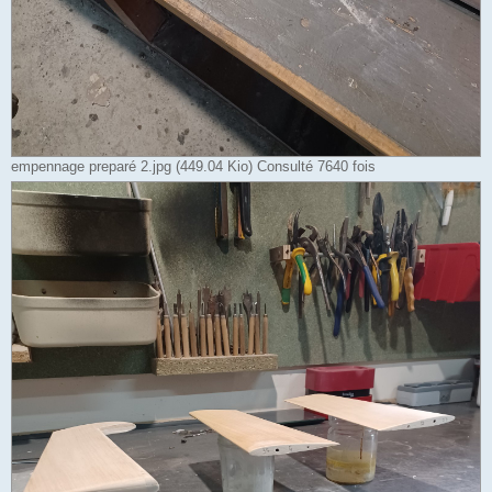
empennage preparé 2.jpg (449.04 Kio) Consulté 7640 fois