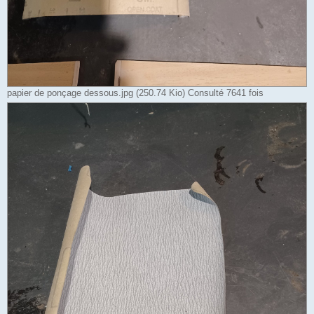
papier de ponçage dessous.jpg (250.74 Kio) Consulté 7641 fois