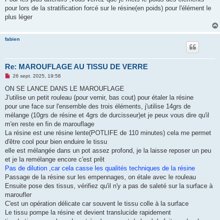
s
pour lors de la stratification forcé sur le résine(en poids) pour l'élément le
a
g
plus léger
e
n
o
fabien
n
l
u
Re: MAROUFLAGE AU TISSU DE VERRE
M
26 sept. 2025, 19:58
e
s
ON SE LANCE DANS LE MAROUFLAGE
s
J'utilise un petit rouleau (pour vernir, bas cout) pour étaler la résine
a
g
pour une face sur l'ensemble des trois éléments, j'utilise 14grs de
e
mélange (10grs de résine et 4grs de durcisseur)et je peux vous dire qu'il
n
o
m'en reste en fin de marouflage
n
La résine est une résine lente(POTLIFE de 110 minutes) cela me permet
l
u
d'être cool pour bien enduire le tissu
elle est mélangée dans un pot assez profond, je la laisse reposer un peu
et je la remélange encore c'est prêt
Pas de dilution ,car cela casse les qualités techniques de la résine
Passage de la résine sur les empennages, on étale avec le rouleau
Ensuite pose des tissus, vérifiez qu'il n'y a pas de saleté sur la surface à
maroufler
C'est un opération délicate car souvent le tissu colle à la surface
Le tissu pompe la résine et devient translucide rapidement