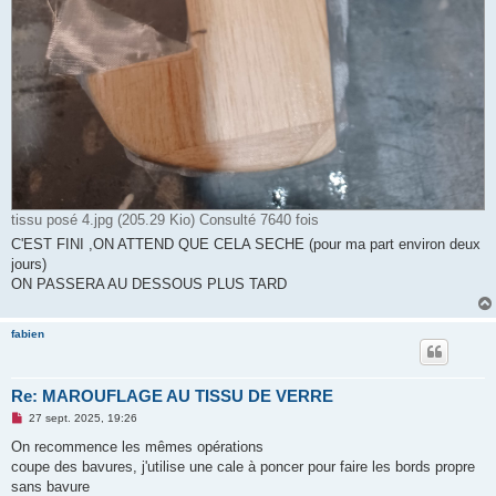
tissu posé 4.jpg (205.29 Kio) Consulté 7640 fois
C'EST FINI ,ON ATTEND QUE CELA SECHE (pour ma part environ deux
jours)
ON PASSERA AU DESSOUS PLUS TARD
fabien
Re: MAROUFLAGE AU TISSU DE VERRE
M
27 sept. 2025, 19:26
e
s
On recommence les mêmes opérations
s
coupe des bavures, j'utilise une cale à poncer pour faire les bords propre
a
g
sans bavure