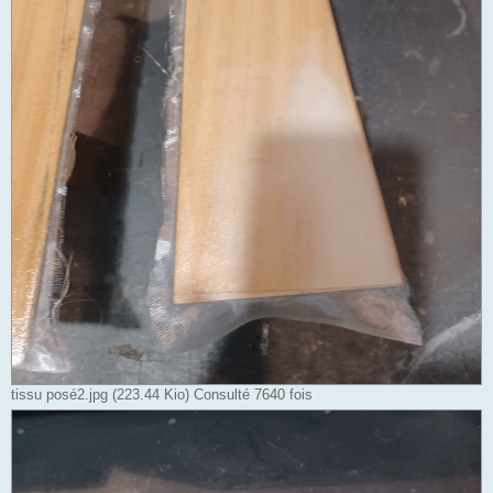
tissu posé2.jpg (223.44 Kio) Consulté 7640 fois