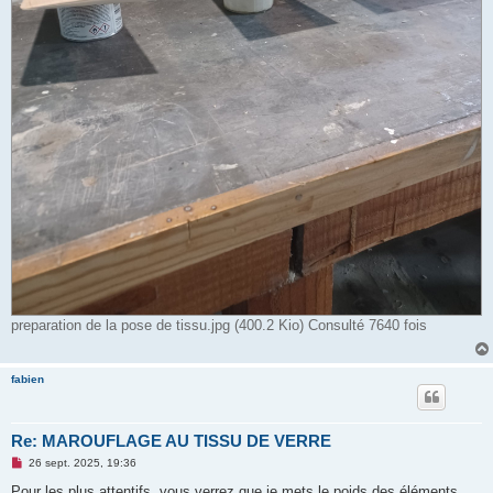
preparation de la pose de tissu.jpg (400.2 Kio) Consulté 7640 fois
fabien
Re: MAROUFLAGE AU TISSU DE VERRE
M
26 sept. 2025, 19:36
e
s
Pour les plus attentifs ,vous verrez que je mets le poids des éléments