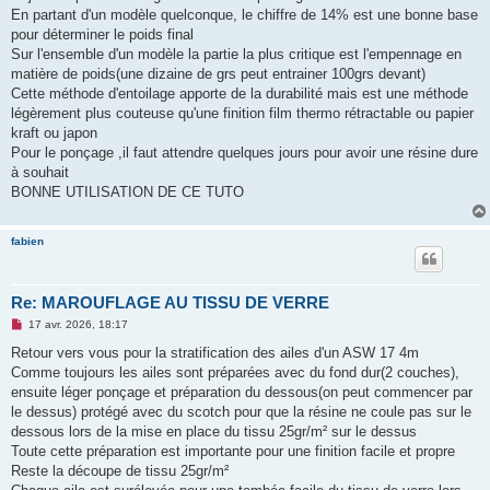
En partant d'un modèle quelconque, le chiffre de 14% est une bonne base
pour déterminer le poids final
Sur l'ensemble d'un modèle la partie la plus critique est l'empennage en
matière de poids(une dizaine de grs peut entrainer 100grs devant)
Cette méthode d'entoilage apporte de la durabilité mais est une méthode
légèrement plus couteuse qu'une finition film thermo rétractable ou papier
kraft ou japon
Pour le ponçage ,il faut attendre quelques jours pour avoir une résine dure
à souhait
BONNE UTILISATION DE CE TUTO
fabien
Re: MAROUFLAGE AU TISSU DE VERRE
M
17 avr. 2026, 18:17
e
s
Retour vers vous pour la stratification des ailes d'un ASW 17 4m
s
Comme toujours les ailes sont préparées avec du fond dur(2 couches),
a
g
ensuite léger ponçage et préparation du dessous(on peut commencer par
e
le dessus) protégé avec du scotch pour que la résine ne coule pas sur le
n
o
dessous lors de la mise en place du tissu 25gr/m² sur le dessus
n
Toute cette préparation est importante pour une finition facile et propre
l
u
Reste la découpe de tissu 25gr/m²