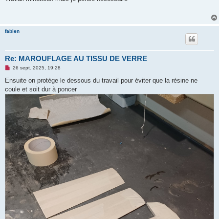
s
a
g
e
n
fabien
o
n
l
u
Re: MAROUFLAGE AU TISSU DE VERRE
M
26 sept. 2025, 19:28
e
s
Ensuite on protège le dessous du travail pour éviter que la résine ne
s
coule et soit dur à poncer
a
g
e
n
o
n
l
u