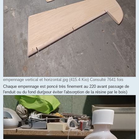
empennage vertical et horizontal.jpg (415.4 Kio) Consulté 7641 fois
Chaque empennage est poncé très finement au 220 avant passage de
l'enduit ou du fond dur(pour éviter l'absorption de la résine par le bois)