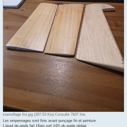
marouflage fini.jpg (397.53 Kio) Consulté 7607 fois
Les empennages sont finis avant ponçage fin et peinture
L'ajout de poids fait 15grs soit 14% du poids global