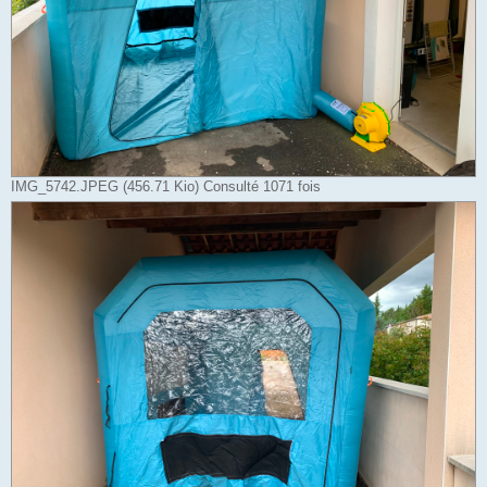
IMG_5742.JPEG (456.71 Kio) Consulté 1071 fois