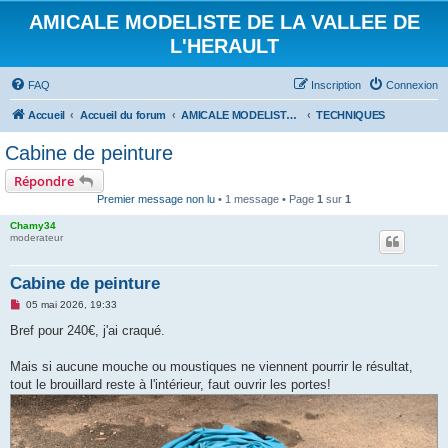
AMICALE MODELISTE DE LA VALLEE DE
L'HERAULT
FAQ
Inscription
Connexion
Accueil
Accueil du forum
AMICALE MODELISTE DE LA VALLEE DE L'HERAULT
TECHNIQUES
Cabine de peinture
Répondre
Premier message non lu
• 1 message • Page
1
sur
1
Chamy34
moderateur
Cabine de peinture
M
05 mai 2026, 19:33
e
s
Bref pour 240€, j'ai craqué.
s
a
g
Mais si aucune mouche ou moustiques ne viennent pourrir le résultat,
e
tout le brouillard reste à l'intérieur, faut ouvrir les portes!
n
o
n
l
u