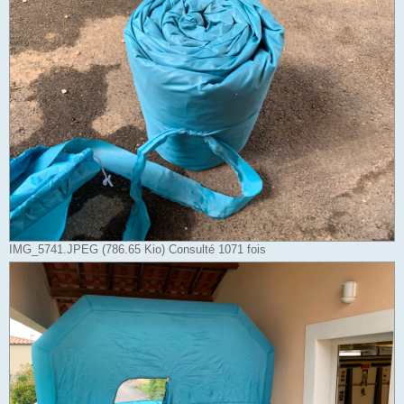
IMG_5741.JPEG (786.65 Kio) Consulté 1071 fois