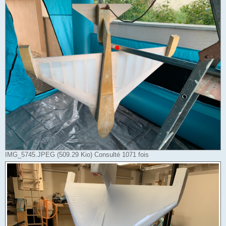
IMG_5745.JPEG (509.29 Kio) Consulté 1071 fois