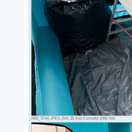
IMG_5744.JPEG (541.35 Kio) Consulté 1060 fois