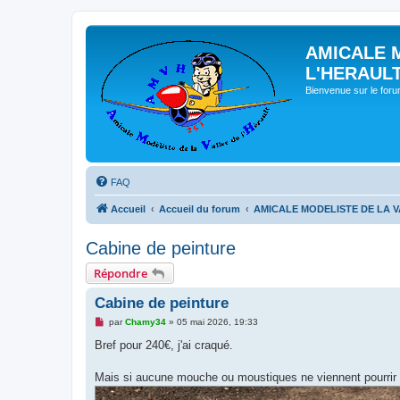
AMICALE 
L'HERAUL
Bienvenue sur le for
FAQ
Accueil
Accueil du forum
AMICALE MODELISTE DE LA V
Cabine de peinture
Répondre
Cabine de peinture
M
par
Chamy34
»
05 mai 2026, 19:33
e
s
Bref pour 240€, j'ai craqué.
s
a
g
Mais si aucune mouche ou moustiques ne viennent pourrir le rés
e
n