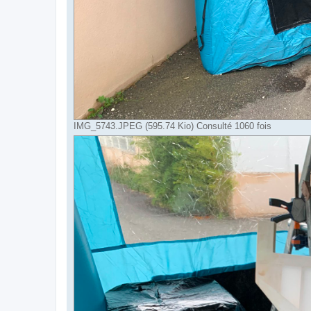
IMG_5743.JPEG (595.74 Kio) Consulté 1060 fois