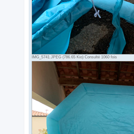
IMG_5741.JPEG (786.65 Kio) Consulté 1060 fois