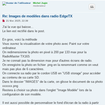
u
Michel Jugie
moderateur
Re: Images de modèles dans radio EdgeTX
M
21 févr. 2025, 22:39
e
s
J'ai la vue qui baisse...
s
Le lien est rectifié dans le post.
a
g
e
En gros, voici la méthode
n
o
Vous ouvrez la visualisation de votre photo avec Paint sur votre
n
ordinateur.
l
u
On redimensionne la photo en pixel à 200 par 133 max pour la
RadioMaster TX16S
Je ne connait pas la dimension max pour d'autres écrans de radio.
On enregistre la photo en fichier .png en la renommant comme on veut
mais pas plus de 6 caractères.
On connecte sa radio par le cordon USB en "USB storage" pour accéder
au contenu de sa carte SD.
Dans le dossier "IMAGES" de la carte, on glisse le document de sa photo
xxxxxx.png
Restera à choisir sa photo dans l'onglet "Image Modèle" lors de la
configuration de son modèle.
Il est aussi possible de personnaliser le fond d'écran de la radio à partir