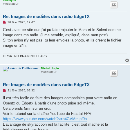
Chamy34
moderateur
Re: Images de modèles dans radio EdgeTX
M
20 févr. 2025, 19:47
e
s
C'est avec ce site que j'ai pu faire rajouter le Mars et le Solent comme
s
image dans ma radio. (il me semble, expliqué, dans mon post)
a
g
Si ton avion n'y est pas, tu leur envoies la photo, et ils créent le fichier
e
image en 24h.
n
o
n
ORSA : NO BRAIN NO FEARS
l
u
Michel Jugie
moderateur
Re: Images de modèles dans radio EdgeTX
M
21 févr. 2025, 09:32
e
s
Il est très facile de faire des images compatibles pour votre radio en
s
Opentx ou Edgetx à partir d’une photo prise soi même.
a
g
Cela prends 5mn sur un ordi.
e
Voir le tutoriel sur la chaîne YouTube de Fractal FPV
n
o
https://www.youtube.com/watch?v=a4GVMmipf9o
n
L’avantage de skyraccoon est la facilité, c'est tout mâché et la
l
u
bibliothèque est très fournie.