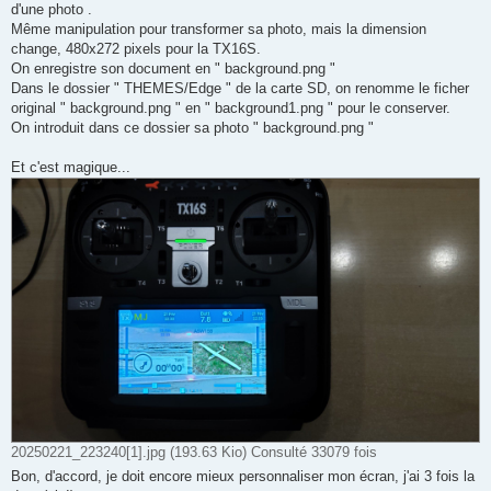
d'une photo .
Même manipulation pour transformer sa photo, mais la dimension
change, 480x272 pixels pour la TX16S.
On enregistre son document en " background.png "
Dans le dossier " THEMES/Edge " de la carte SD, on renomme le ficher
original " background.png " en " background1.png " pour le conserver.
On introduit dans ce dossier sa photo " background.png "
Et c'est magique...
20250221_223240[1].jpg (193.63 Kio) Consulté 33079 fois
Bon, d'accord, je doit encore mieux personnaliser mon écran, j'ai 3 fois la