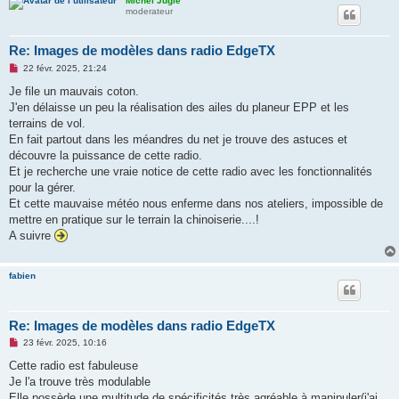
Michel Jugie
moderateur
Re: Images de modèles dans radio EdgeTX
M
22 févr. 2025, 21:24
e
s
Je file un mauvais coton.
s
J'en délaisse un peu la réalisation des ailes du planeur EPP et les
a
g
terrains de vol.
e
En fait partout dans les méandres du net je trouve des astuces et
n
o
découvre la puissance de cette radio.
n
Et je recherche une vraie notice de cette radio avec les fonctionnalités
l
u
pour la gérer.
Et cette mauvaise météo nous enferme dans nos ateliers, impossible de
mettre en pratique sur le terrain la chinoiserie....!
A suivre
fabien
Re: Images de modèles dans radio EdgeTX
M
23 févr. 2025, 10:16
e
s
Cette radio est fabuleuse
s
Je l'a trouve très modulable
a
g
Elle possède une multitude de spécificités très agréable à manipuler(j'ai