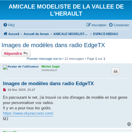
AMICALE MODELISTE DE LA VALLEE DE
L'HERAULT
FAQ
Inscription
Connexion
Accueil
Accueil du forum
AMICALE MODELISTE DE LA VALLEE DE L'HERAULT
ESPACE MEDIAS
Images de modèles dans radio EdgeTX
Répondre
Premier message non lu
• 12 messages • Page
1
sur
1
Michel Jugie
moderateur
Images de modèles dans radio EdgeTX
M
19 févr. 2025, 23:47
e
s
En parcourant le net, j'ai trouvé ce site d'images de modèle en tout genre
s
pour personnaliser vos radios.
a
g
Il y en a pour tous les goûts.
e
https://www.skyraccoon.com/
n
o
MJ
n
l
u