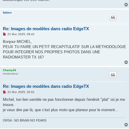
fabien
Re: Images de modèles dans radio EdgeTX
M
21 févr. 2025, 09:41
e
s
Bonjour MICHEL,
s
PEUX TU FAIRE UN PETIT RECAPITULATIF SUR LA METHODOLOGIE
a
g
POUR INTEGRER NOS PROPRES PHOTOS DANS UNE
e
RADIOMASTER TX 16?
n
o
n
l
Chamy34
u
moderateur
Re: Images de modèles dans radio EdgeTX
M
21 févr. 2025, 20:01
e
s
Michel, ton lien semble ne pas fonctionner depuis l'endroit "plat" où je me
s
trouve.
a
g
je veux dire par là, que c'est plus moto que planeur pour le moment...
e
n
o
ORSA : NO BRAIN NO FEARS
n
l