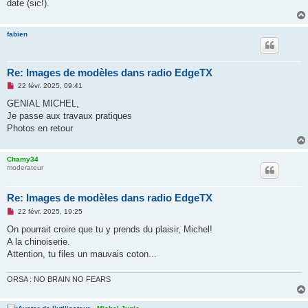
date (sic!).
fabien
Re: Images de modèles dans radio EdgeTX
M
22 févr. 2025, 09:41
e
s
GENIAL MICHEL,
s
Je passe aux travaux pratiques
a
g
Photos en retour
e
n
o
Chamy34
n
moderateur
l
u
Re: Images de modèles dans radio EdgeTX
M
22 févr. 2025, 19:25
e
s
On pourrait croire que tu y prends du plaisir, Michel!
s
A la chinoiserie.
a
g
Attention, tu files un mauvais coton...
e
n
o
ORSA : NO BRAIN NO FEARS
n
l
u