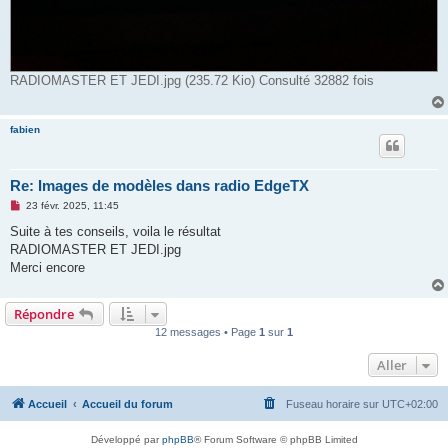
RADIOMASTER ET JEDI.jpg (235.72 Kio) Consulté 32882 fois
fabien
Re: Images de modèles dans radio EdgeTX
M
23 févr. 2025, 11:45
e
s
Suite à tes conseils, voila le résultat
s
RADIOMASTER ET JEDI.jpg
a
g
Merci encore
e
n
o
Répondre
n
l
12 messages • Page
1
sur
1
u
Aller
Accueil
Accueil du forum
Fuseau horaire sur
UTC+02:00
Développé par
phpBB
® Forum Software © phpBB Limited