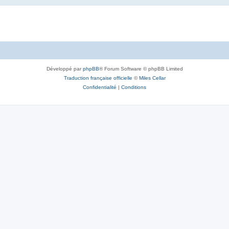
Développé par
phpBB
® Forum Software © phpBB Limited
Traduction française officielle
©
Miles Cellar
Confidentialité
|
Conditions