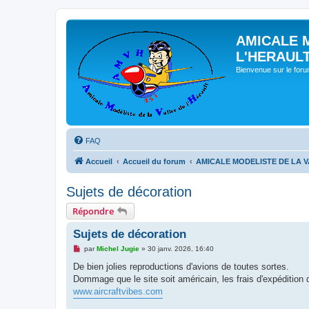
AMICALE 
L'HERAUL
Bienvenue sur le for
FAQ
Accueil
Accueil du forum
AMICALE MODELISTE DE LA V
Sujets de décoration
Répondre
Sujets de décoration
M
par
Michel Jugie
»
30 janv. 2026, 16:40
e
s
De bien jolies reproductions d'avions de toutes sortes.
s
Dommage que le site soit américain, les frais d'expédition d
a
g
www.aircraftvibes.com
e
n