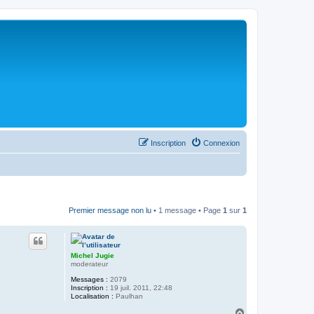
Inscription
Connexion
Premier message non lu
• 1 message • Page
1
sur
1
Michel Jugie
moderateur
Messages :
2079
Inscription :
19 juil. 2011, 22:48
Localisation :
Paulhan
H