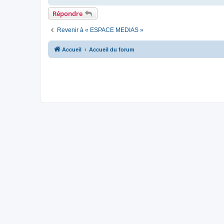
o
n
Répondre
l
u
Revenir à « ESPACE MEDIAS »
Accueil
Accueil du forum