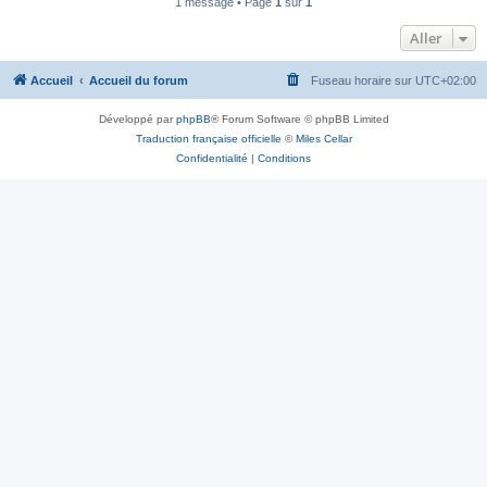
1 message • Page
1
sur
1
Aller
Accueil
Accueil du forum
Fuseau horaire sur
UTC+02:00
Développé par
phpBB
® Forum Software © phpBB Limited
Traduction française officielle
©
Miles Cellar
Confidentialité
|
Conditions