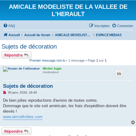
AMICALE MODELISTE DE LA VALLEE DE
L'HERAULT
FAQ
Inscription
Connexion
Accueil
Accueil du forum
AMICALE MODELISTE DE LA VALLEE DE L'HERAULT
ESPACE MEDIAS
Sujets de décoration
Répondre
Premier message non lu
• 1 message • Page
1
sur
1
Michel Jugie
moderateur
Sujets de décoration
M
30 janv. 2026, 16:40
e
s
De bien jolies reproductions d'avions de toutes sortes.
s
Dommage que le site soit américain, les frais d'expédition doivent être
a
g
élevés !
e
www.aircraftvibes.com
n
o
n
l
Répondre
u