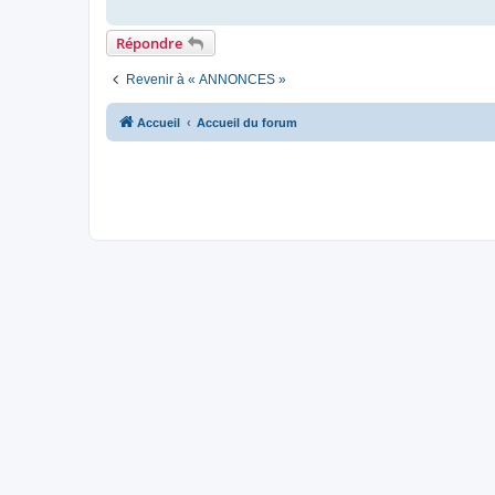
o
n
l
Répondre
u
Revenir à « ANNONCES »
Accueil
Accueil du forum