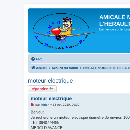
AMICALE 
L'HERAUL
Bienvenue sur le for
FAQ
Accueil
Accueil du forum
AMICALE MODELISTE DE LA V
moteur electrique
Répondre
moteur electrique
M
par
fabien
»
13 oct. 2025, 09:39
e
s
Bonjour,
s
Je recherche un moteur électrique diamètre 35 environ 100
a
g
TEL 0640774485
e
MERCI D AVANCE
n