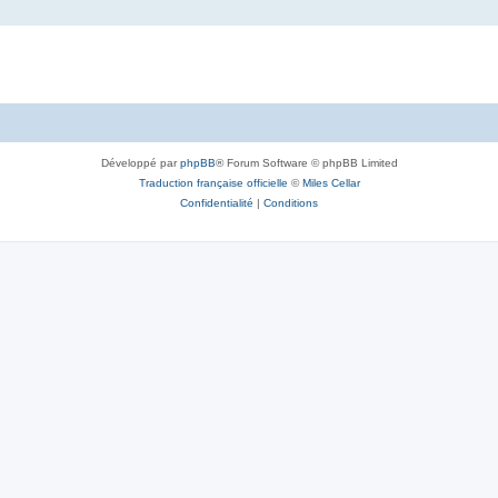
Développé par
phpBB
® Forum Software © phpBB Limited
Traduction française officielle
©
Miles Cellar
Confidentialité
|
Conditions