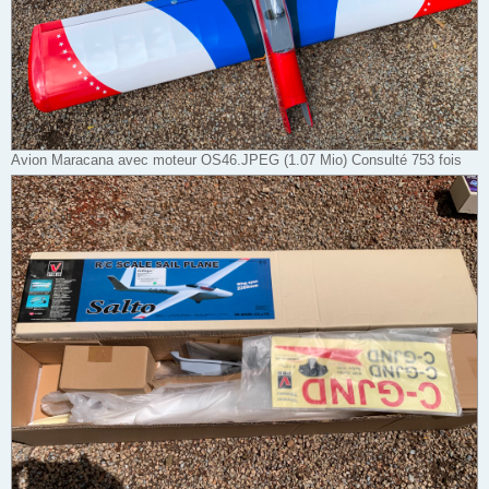
Avion Maracana avec moteur OS46.JPEG (1.07 Mio) Consulté 753 fois