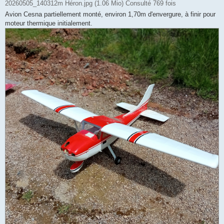
20260505_140312m Héron.jpg (1.06 Mio) Consulté 769 fois
Avion Cesna partiellement monté, environ 1,70m d'envergure, à finir pour
moteur thermique initialement.