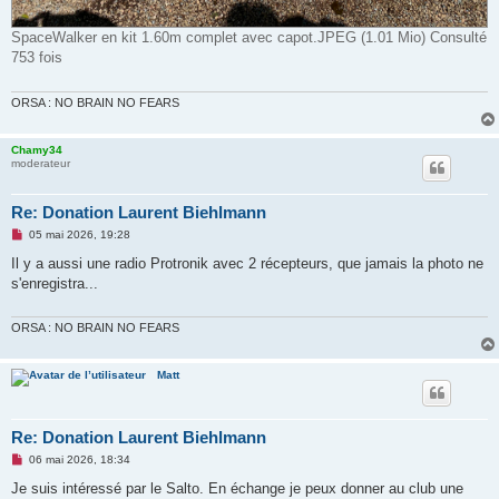
SpaceWalker en kit 1.60m complet avec capot.JPEG (1.01 Mio) Consulté
753 fois
ORSA : NO BRAIN NO FEARS
Chamy34
moderateur
Re: Donation Laurent Biehlmann
M
05 mai 2026, 19:28
e
s
Il y a aussi une radio Protronik avec 2 récepteurs, que jamais la photo ne
s
s'enregistra...
a
g
e
n
ORSA : NO BRAIN NO FEARS
o
n
l
Matt
u
Re: Donation Laurent Biehlmann
M
06 mai 2026, 18:34
e
s
Je suis intéressé par le Salto. En échange je peux donner au club une
s