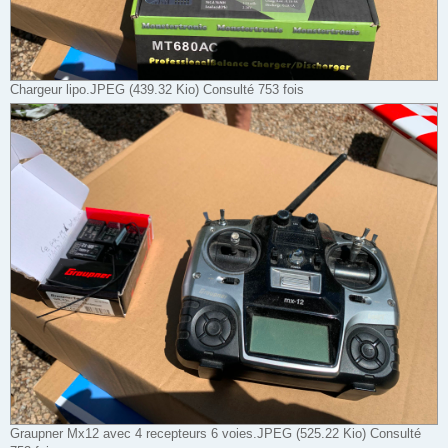
Chargeur lipo.JPEG (439.32 Kio) Consulté 753 fois
Graupner Mx12 avec 4 recepteurs 6 voies.JPEG (525.22 Kio) Consulté