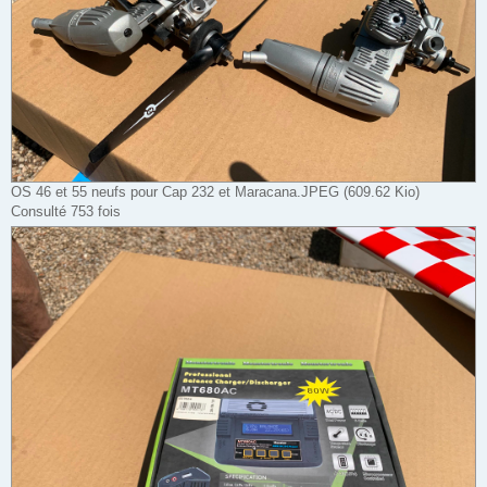
OS 46 et 55 neufs pour Cap 232 et Maracana.JPEG (609.62 Kio)
Consulté 753 fois