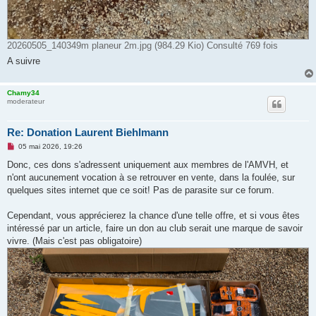
20260505_140349m planeur 2m.jpg (984.29 Kio) Consulté 769 fois
A suivre
Chamy34
moderateur
Re: Donation Laurent Biehlmann
M
05 mai 2026, 19:26
e
s
Donc, ces dons s'adressent uniquement aux membres de l'AMVH, et
s
n'ont aucunement vocation à se retrouver en vente, dans la foulée, sur
a
g
quelques sites internet que ce soit! Pas de parasite sur ce forum.
e
n
o
Cependant, vous apprécierez la chance d'une telle offre, et si vous êtes
n
intéressé par un article, faire un don au club serait une marque de savoir
l
u
vivre. (Mais c'est pas obligatoire)