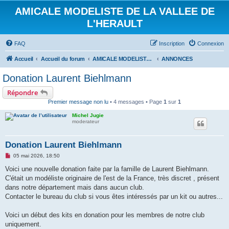
AMICALE MODELISTE DE LA VALLEE DE
L'HERAULT
FAQ
Inscription
Connexion
Accueil
Accueil du forum
AMICALE MODELISTE DE LA VALLEE DE L'HERAULT
ANNONCES
Donation Laurent Biehlmann
Répondre
Premier message non lu
• 4 messages • Page
1
sur
1
Michel Jugie
moderateur
Donation Laurent Biehlmann
M
05 mai 2026, 18:50
e
s
Voici une nouvelle donation faite par la famille de Laurent Biehlmann.
s
C'était un modéliste originaire de l'est de la France, très discret , présent
a
g
dans notre département mais dans aucun club.
e
Contacter le bureau du club si vous êtes intéressés par un kit ou autres...
n
o
n
Voici un début des kits en donation pour les membres de notre club
l
u
uniquement.