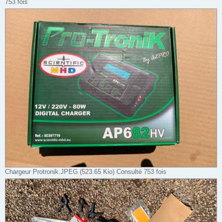
753 fois
Chargeur Protronik.JPEG (523.65 Kio) Consulté 753 fois