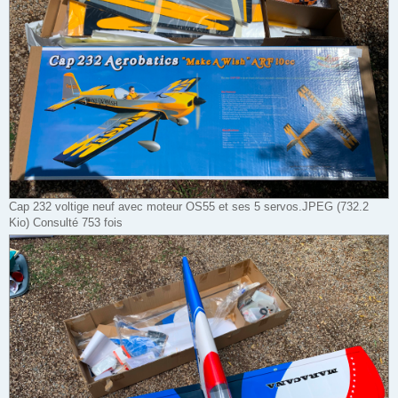
Cap 232 voltige neuf avec moteur OS55 et ses 5 servos.JPEG (732.2
Kio) Consulté 753 fois