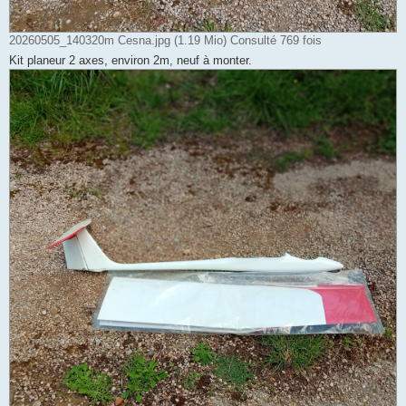
20260505_140320m Cesna.jpg (1.19 Mio) Consulté 769 fois
Kit planeur 2 axes, environ 2m, neuf à monter.