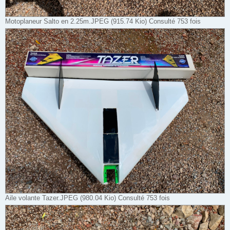
Motoplaneur Salto en 2.25m.JPEG (915.74 Kio) Consulté 753 fois
Aile volante Tazer.JPEG (980.04 Kio) Consulté 753 fois