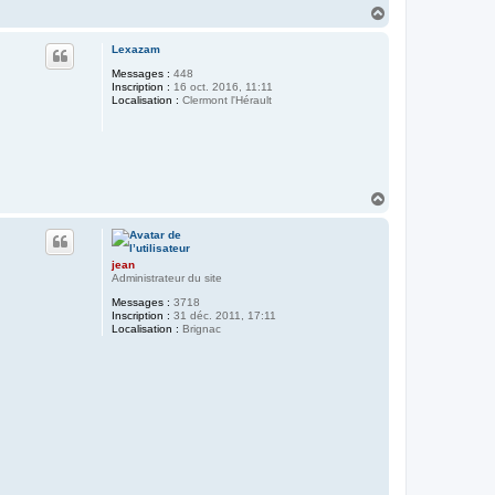
H
a
u
Lexazam
t
Messages :
448
Inscription :
16 oct. 2016, 11:11
Localisation :
Clermont l'Hérault
H
a
u
t
jean
Administrateur du site
Messages :
3718
Inscription :
31 déc. 2011, 17:11
Localisation :
Brignac