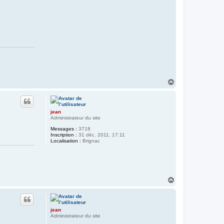
H
a
u
t
jean
Administrateur du site
Messages :
3718
Inscription :
31 déc. 2011, 17:11
Localisation :
Brignac
H
a
u
t
jean
Administrateur du site