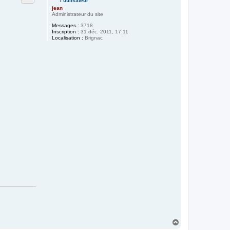
jean
Administrateur du site
Messages :
3718
Inscription :
31 déc. 2011, 17:11
Localisation :
Brignac
H
a