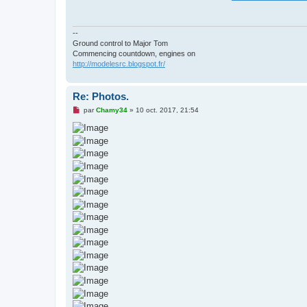
a
g
e
n
--
o
Ground control to Major Tom
n
Commencing countdown, engines on
l
http://modelesrc.blogspot.fr/
u
Re: Photos.
M
par
Chamy34
»
10 oct. 2017, 21:54
e
s
s
a
g
e
n
o
n
l
u