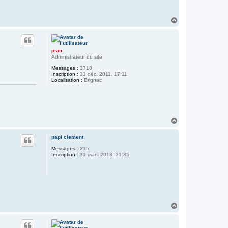
H
a
u
t
jean
Administrateur du site
Messages :
3718
Inscription :
31 déc. 2011, 17:11
Localisation :
Brignac
H
a
u
papi clement
t
Messages :
215
Inscription :
31 mars 2013, 21:35
H
a
u
t