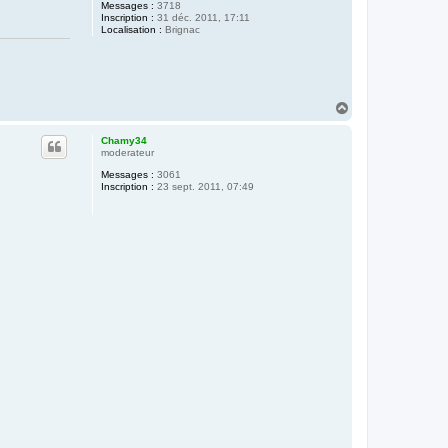
Messages :
3718
Inscription :
31 déc. 2011, 17:11
Localisation :
Brignac
H
a
u
Chamy34
t
moderateur
Messages :
3061
Inscription :
23 sept. 2011, 07:49