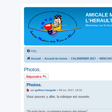
AMICALE 
L'HERAUL
Bienvenue sur le for
FAQ
Accueil
Accueil du forum
CALENDRIER 2017
RENCONT
Photos.
Répondre
Photos.
M
par
guilhem bougette
»
08 oct. 2017, 19:16
e
s
Vous pouvez y aller, la rubrique est ouverte.
s
a
g
e
n
"De toute façon, ça pompera toujours des briques"