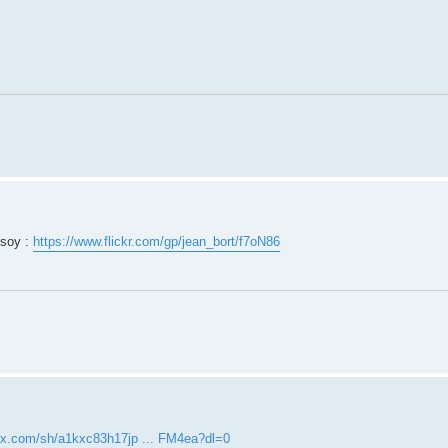
ssoy :
https://www.flickr.com/gp/jean_bort/f7oN86
ox.com/sh/a1kxc83h17jp ... FM4ea?dl=0