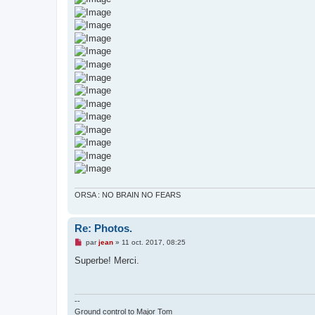
ORSA : NO BRAIN NO FEARS
Re: Photos.
M
par
jean
»
11 oct. 2017, 08:25
e
s
Superbe! Merci.
s
a
g
e
n
--
o
Ground control to Major Tom