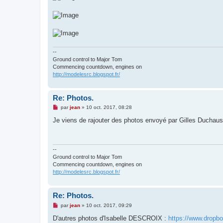
--
Ground control to Major Tom
Commencing countdown, engines on
http://modelesrc.blogspot.fr/
Re: Photos.
M
par
jean
»
10 oct. 2017, 08:28
e
s
Je viens de rajouter des photos envoyé par Gilles Duchau
s
a
g
e
n
--
o
Ground control to Major Tom
n
Commencing countdown, engines on
l
http://modelesrc.blogspot.fr/
u
Re: Photos.
M
par
jean
»
10 oct. 2017, 09:29
e
s
D'autres photos d'Isabelle DESCROIX :
https://www.dropb
s