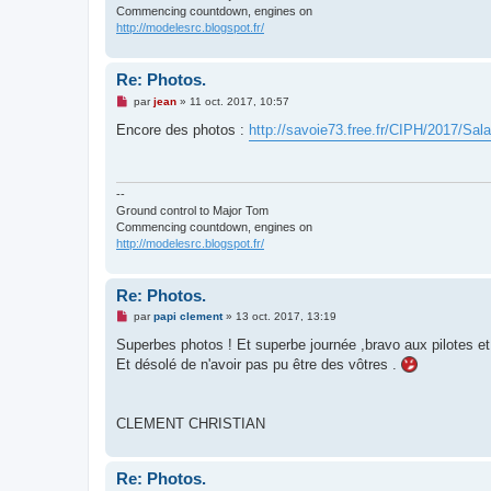
n
Commencing countdown, engines on
l
http://modelesrc.blogspot.fr/
u
Re: Photos.
M
par
jean
»
11 oct. 2017, 10:57
e
s
Encore des photos :
http://savoie73.free.fr/CIPH/2017/Sala
s
a
g
e
n
--
o
Ground control to Major Tom
n
Commencing countdown, engines on
l
http://modelesrc.blogspot.fr/
u
Re: Photos.
M
par
papi clement
»
13 oct. 2017, 13:19
e
s
Superbes photos ! Et superbe journée ,bravo aux pilotes e
s
Et désolé de n'avoir pas pu être des vôtres .
a
g
e
n
o
CLEMENT CHRISTIAN
n
l
u
Re: Photos.