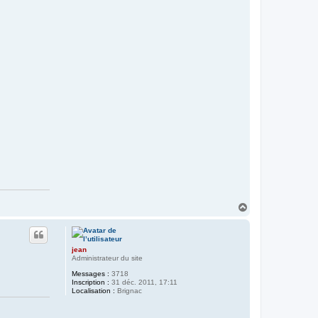
H
a
u
t
jean
Administrateur du site
Messages :
3718
Inscription :
31 déc. 2011, 17:11
Localisation :
Brignac