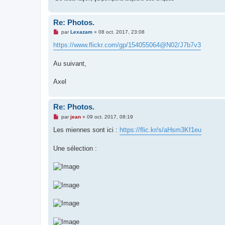
o
n
l
Re: Photos.
u
M
par
Lexazam
»
08 oct. 2017, 23:08
e
s
https://www.flickr.com/gp/154055064@N02/J7b7v3
s
a
g
Au suivant,
e
n
o
Axel
n
l
u
Re: Photos.
M
par
jean
»
09 oct. 2017, 08:19
e
s
Les miennes sont ici :
https://flic.kr/s/aHsm3Kf1eu
s
a
g
Une sélection :
e
n
o
n
l
u