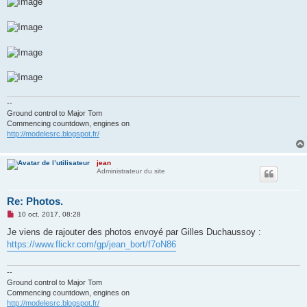
--
Ground control to Major Tom
Commencing countdown, engines on
http://modelesrc.blogspot.fr/
jean
Administrateur du site
Re: Photos.
M
10 oct. 2017, 08:28
e
s
Je viens de rajouter des photos envoyé par Gilles Duchaussoy :
s
https://www.flickr.com/gp/jean_bort/f7oN86
a
g
e
n
--
o
Ground control to Major Tom
n
Commencing countdown, engines on
l
http://modelesrc.blogspot.fr/
u