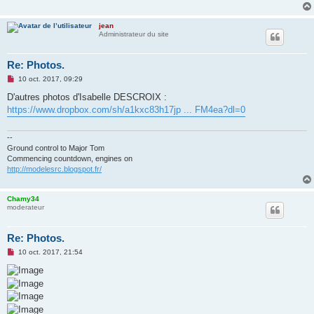
jean
Administrateur du site
Re: Photos.
M
10 oct. 2017, 09:29
e
s
D'autres photos d'Isabelle DESCROIX :
s
https://www.dropbox.com/sh/a1kxc83h17jp ... FM4ea?dl=0
a
g
e
n
--
o
Ground control to Major Tom
n
Commencing countdown, engines on
l
http://modelesrc.blogspot.fr/
u
Chamy34
moderateur
Re: Photos.
M
10 oct. 2017, 21:54
e
s
s
a
g
e
n