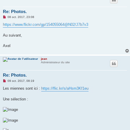
Re: Photos.
M
08 oct. 2017, 23:08
e
s
https://www.flickr.com/gp/154055064@N02/J7b7v3
s
a
g
Au suivant,
e
n
o
Axel
n
l
u
jean
Administrateur du site
Re: Photos.
M
09 oct. 2017, 08:19
e
s
Les miennes sont ici :
https://flic.kr/s/aHsm3Kf1eu
s
a
g
Une sélection :
e
n
o
n
l
u