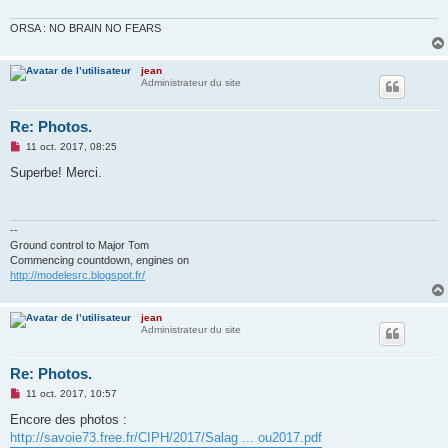
ORSA : NO BRAIN NO FEARS
jean
Administrateur du site
Re: Photos.
M
11 oct. 2017, 08:25
e
s
Superbe! Merci.
s
a
g
e
n
--
o
Ground control to Major Tom
n
Commencing countdown, engines on
l
http://modelesrc.blogspot.fr/
u
jean
Administrateur du site
Re: Photos.
M
11 oct. 2017, 10:57
e
s
Encore des photos :
s
http://savoie73.free.fr/CIPH/2017/Salag ... ou2017.pdf
a