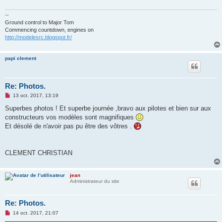
g
e
n
--
o
Ground control to Major Tom
n
Commencing countdown, engines on
l
http://modelesrc.blogspot.fr/
u
papi clement
Re: Photos.
M
13 oct. 2017, 13:19
e
s
Superbes photos ! Et superbe journée ,bravo aux pilotes et bien sur aux
s
constructeurs vos modèles sont magnifiques
a
g
Et désolé de n'avoir pas pu être des vôtres .
e
n
o
n
CLEMENT CHRISTIAN
l
u
jean
Administrateur du site
Re: Photos.
M
14 oct. 2017, 21:07
e