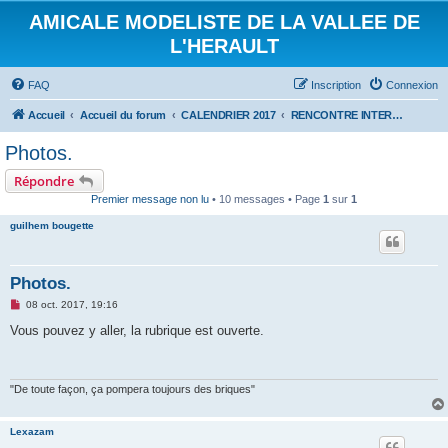
AMICALE MODELISTE DE LA VALLEE DE
L'HERAULT
FAQ
Inscription
Connexion
Accueil
Accueil du forum
CALENDRIER 2017
RENCONTRE INTERNATIONALE HYDRALAGOU DU 7 ET 8 OCTOBRE 2017
Photos.
Répondre
Premier message non lu
• 10 messages • Page
1
sur
1
guilhem bougette
Photos.
M
08 oct. 2017, 19:16
e
s
Vous pouvez y aller, la rubrique est ouverte.
s
a
g
e
n
"De toute façon, ça pompera toujours des briques"
o
n
l
Lexazam
u