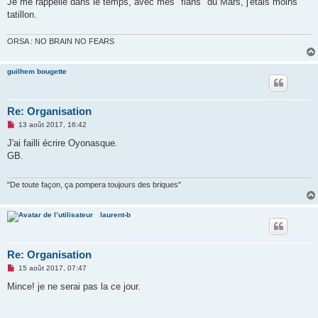
Je me rappelle dans le temps, avec mes "flans" du Mars, j'étais moins
n
o
tatillon.
n
l
u
ORSA : NO BRAIN NO FEARS
guilhem bougette
Re: Organisation
M
13 août 2017, 16:42
e
s
J'ai failli écrire Oyonasque.
s
GB.
a
g
e
n
"De toute façon, ça pompera toujours des briques"
o
n
l
laurent-b
u
Re: Organisation
M
15 août 2017, 07:47
e
s
Mince! je ne serai pas la ce jour.
s
a
g