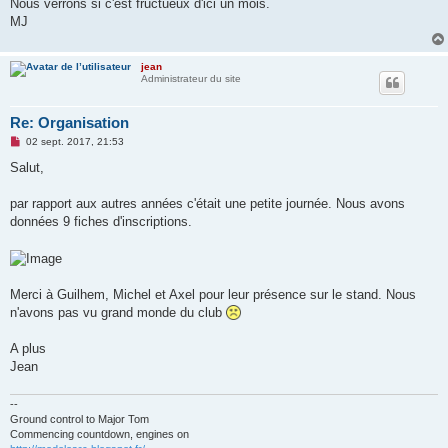
Nous verrons si c'est fructueux d'ici un mois.
l
u
MJ
jean
Administrateur du site
Re: Organisation
M
02 sept. 2017, 21:53
e
s
Salut,
s
a
g
par rapport aux autres années c'était une petite journée. Nous avons
e
données 9 fiches d'inscriptions.
n
o
n
l
u
Merci à Guilhem, Michel et Axel pour leur présence sur le stand. Nous
n'avons pas vu grand monde du club
A plus
Jean
--
Ground control to Major Tom
Commencing countdown, engines on