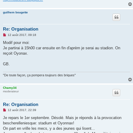
u
guilhem bougette
Re: Organisation
M
12 août 2017, 09:18
e
s
Modif pour moi:
s
Je partirai à 15h00 car ensuite en fin d'aprèm je serai au stadion. On
a
g
reçoit Oyonax.
e
n
o
GB.
n
l
u
"De toute façon, ça pompera toujours des briques"
Chamy34
moderateur
Re: Organisation
M
12 août 2017, 22:39
e
s
Je repars le 1er septembre. Désolé. Mais je réponds à la provocation
s
bescherelleniesque: stadium et Oyonnax!
a
g
On part en vrille les mecs, y a des jeunes qui lisent...
e