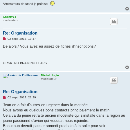
*Animateurs de stand je précise !
Chamy34
moderateur
Re: Organisation
M
02 sept. 2017, 19:47
e
s
Bé alors? Vous avez eu assez de fiches d'inscriptions?
s
a
g
e
n
ORSA : NO BRAIN NO FEARS
o
n
l
Michel Jugie
u
moderateur
Re: Organisation
M
02 sept. 2017, 21:29
e
s
Jean en a fait d'autres en urgence dans la matinée.
s
Nous avons eu quelques bons contacts principalement le matin.
a
g
Cela va du jeune retraité ancien modéliste qui s'installe dans la région au
e
jeune passionné d'avion qui voudrait nous rejoindre.
n
o
Beaucoup devrait passer samedi prochain à la salle pour voir.
n