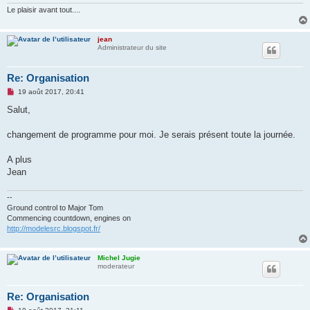
e
n
Le plaisir avant tout....
o
n
l
jean
u
Administrateur du site
Re: Organisation
M
19 août 2017, 20:41
e
s
Salut,
s
a
g
changement de programme pour moi. Je serais présent toute la journée.
e
n
o
A plus
n
Jean
l
u
--
Ground control to Major Tom
Commencing countdown, engines on
http://modelesrc.blogspot.fr/
Michel Jugie
moderateur
Re: Organisation
M