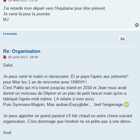
19 août 2017, 21:11
e
s
J'ai retardé mon départ vers l'Aquitaine pour être présent.
s
Je serai là pour la journée.
a
g
MJ
e
n
o
Lexazam
n
l
u
Re: Organisation
M
25 août 2017, 18:45
e
s
Salut,
s
a
g
Je peux venir le matin si nécessaire. Et je paye l'apéro aux présents*
e
pour fêter les 1 an de rencontre avec l'AMVH !
n
o
C'est Pablo qui m'a trainé jusqu'au stand en 2016 et Jean nous avait
n
donné un morceau de Dépron et un plan de petit lancer main qu'on a
l
u
fabriqué l'après-midi même. ( A refaire à mon avis)
Puis Gymnase-Magnin, Mas audran-Easyglider.... bref l'engrenage
Je peux apporter un grand parasol s'il fait chaud ou autre chose suivant
organisation. C'est dommage que l'endroit ne se prête pas à une démo.
Axel