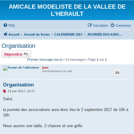
AMICALE MODELISTE DE LA VALLEE DE
L'HERAULT
FAQ
Inscription
Connexion
Accueil
Accueil du forum
CALENDRIER 2017
JOURNÉE DES ASSOCIATIONS 2 SEPTEMBRE 2017
Organisation
Répondre
Premier message non lu
• 14 messages • Page
1
sur
1
jean
Administrateur du site
Organisation
M
13 juin 2017, 13:17
e
s
Salut,
s
a
g
la journée des associations aura donc lieu le 2 septembre 2017 de 10h à
e
16h.
n
o
n
Nous aurons une table, 2 chaises et une grille.
l
u