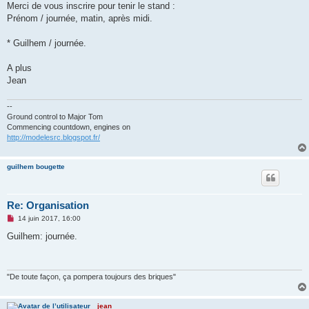
Merci de vous inscrire pour tenir le stand :
Prénom / journée, matin, après midi.
* Guilhem / journée.
A plus
Jean
--
Ground control to Major Tom
Commencing countdown, engines on
http://modelesrc.blogspot.fr/
guilhem bougette
Re: Organisation
M
14 juin 2017, 16:00
e
s
Guilhem: journée.
s
a
g
e
n
"De toute façon, ça pompera toujours des briques"
o
n
l
jean
u