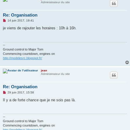
Administrateur du site
Re: Organisation
M
14 juin 2017, 19:41
e
s
je viens de rajouter les horaires : 10h à 16h.
s
a
g
e
n
--
o
Ground control to Major Tom
n
Commencing countdown, engines on
l
http://modelesrc.blogspot.fr/
u
jean
Administrateur du site
Re: Organisation
M
29 juin 2017, 15:58
e
s
Il y a de forte chance que je ne sois pas là.
s
a
g
e
n
--
o
Ground control to Major Tom
n
Commencing countdown, engines on
l
http://modelesrc.blogspot.fr/