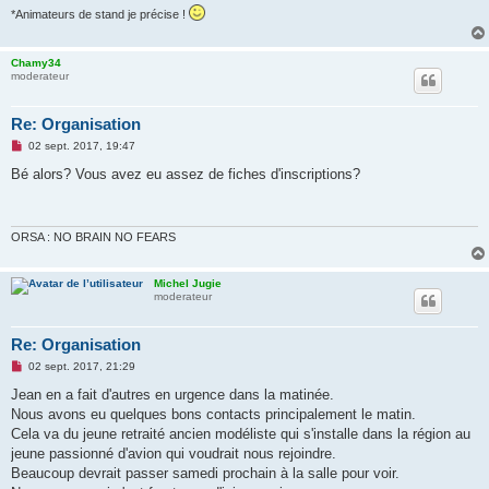
*Animateurs de stand je précise !
Chamy34
moderateur
Re: Organisation
M
02 sept. 2017, 19:47
e
s
Bé alors? Vous avez eu assez de fiches d'inscriptions?
s
a
g
e
n
ORSA : NO BRAIN NO FEARS
o
n
l
Michel Jugie
u
moderateur
Re: Organisation
M
02 sept. 2017, 21:29
e
s
Jean en a fait d'autres en urgence dans la matinée.
s
Nous avons eu quelques bons contacts principalement le matin.
a
g
Cela va du jeune retraité ancien modéliste qui s'installe dans la région au
e
jeune passionné d'avion qui voudrait nous rejoindre.
n
o
Beaucoup devrait passer samedi prochain à la salle pour voir.
n