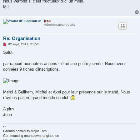
Nous verrons si c'est fructueux d'ici un mois.
l
u
MJ
jean
Administrateur du site
Re: Organisation
M
02 sept. 2017, 21:53
e
s
Salut,
s
a
g
par rapport aux autres années c'était une petite journée. Nous avons
e
données 9 fiches d'inscriptions.
n
o
n
l
u
Merci à Guilhem, Michel et Axel pour leur présence sur le stand. Nous
n'avons pas vu grand monde du club
A plus
Jean
--
Ground control to Major Tom
Commencing countdown, engines on