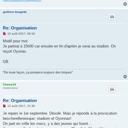
u
guilhem bougette
Re: Organisation
M
12 août 2017, 09:18
e
s
Modif pour moi:
s
Je partirai à 15h00 car ensuite en fin d'aprèm je serai au stadion. On
a
g
reçoit Oyonax.
e
n
o
GB.
n
l
u
"De toute façon, ça pompera toujours des briques"
Chamy34
moderateur
Re: Organisation
M
12 août 2017, 22:39
e
s
Je repars le 1er septembre. Désolé. Mais je réponds à la provocation
s
bescherelleniesque: stadium et Oyonnax!
a
g
On part en vrille les mecs, y a des jeunes qui lisent...
e