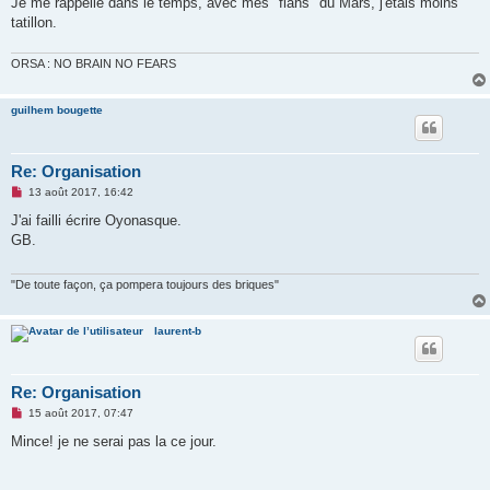
Je me rappelle dans le temps, avec mes "flans" du Mars, j'étais moins
n
o
tatillon.
n
l
u
ORSA : NO BRAIN NO FEARS
guilhem bougette
Re: Organisation
M
13 août 2017, 16:42
e
s
J'ai failli écrire Oyonasque.
s
GB.
a
g
e
n
"De toute façon, ça pompera toujours des briques"
o
n
l
laurent-b
u
Re: Organisation
M
15 août 2017, 07:47
e
s
Mince! je ne serai pas la ce jour.
s
a
g