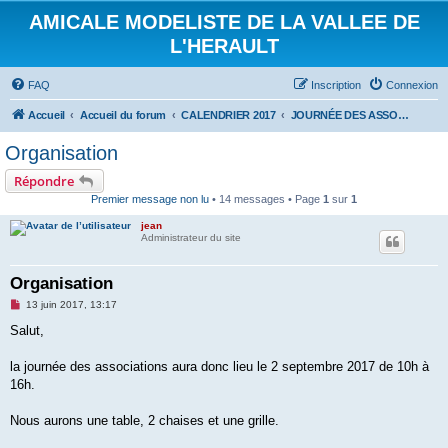
AMICALE MODELISTE DE LA VALLEE DE
L'HERAULT
FAQ
Inscription
Connexion
Accueil
Accueil du forum
CALENDRIER 2017
JOURNÉE DES ASSOCIATIONS 2 SEPTEMBRE 2017
Organisation
Répondre
Premier message non lu
• 14 messages • Page
1
sur
1
jean
Administrateur du site
Organisation
M
13 juin 2017, 13:17
e
s
Salut,
s
a
g
la journée des associations aura donc lieu le 2 septembre 2017 de 10h à
e
16h.
n
o
n
Nous aurons une table, 2 chaises et une grille.
l
u