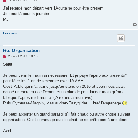
19 août 2017, 21:11
e
s
J'ai retardé mon départ vers l'Aquitaine pour être présent.
s
Je serai là pour la journée.
a
g
MJ
e
n
o
Lexazam
n
l
u
Re: Organisation
M
25 août 2017, 18:45
e
s
Salut,
s
a
g
Je peux venir le matin si nécessaire. Et je paye l'apéro aux présents*
e
pour fêter les 1 an de rencontre avec l'AMVH !
n
o
C'est Pablo qui m'a trainé jusqu'au stand en 2016 et Jean nous avait
n
donné un morceau de Dépron et un plan de petit lancer main qu'on a
l
u
fabriqué l'après-midi même. ( A refaire à mon avis)
Puis Gymnase-Magnin, Mas audran-Easyglider.... bref l'engrenage
Je peux apporter un grand parasol s'il fait chaud ou autre chose suivant
organisation. C'est dommage que l'endroit ne se prête pas à une démo.
Axel