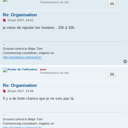
Administrateur du site
Re: Organisation
M
14 juin 2017, 19:41
e
s
je viens de rajouter les horaires : 10h à 16h.
s
a
g
e
n
--
o
Ground control to Major Tom
n
Commencing countdown, engines on
l
http://modelesrc.blogspot.fr/
u
jean
Administrateur du site
Re: Organisation
M
29 juin 2017, 15:58
e
s
Il y a de forte chance que je ne sois pas là.
s
a
g
e
n
--
o
Ground control to Major Tom
n
Commencing countdown, engines on
l
http://modelesrc.blogspot.fr/