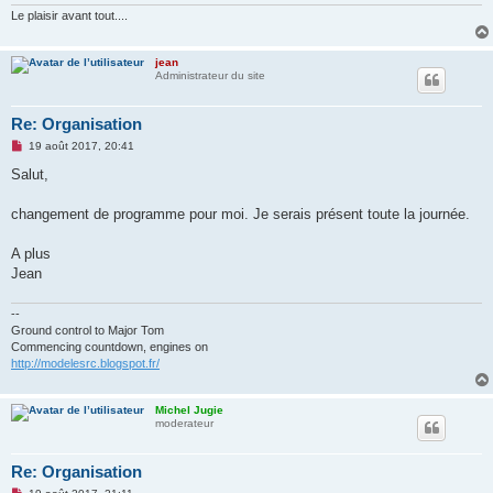
e
n
Le plaisir avant tout....
o
n
l
jean
u
Administrateur du site
Re: Organisation
M
19 août 2017, 20:41
e
s
Salut,
s
a
g
changement de programme pour moi. Je serais présent toute la journée.
e
n
o
A plus
n
Jean
l
u
--
Ground control to Major Tom
Commencing countdown, engines on
http://modelesrc.blogspot.fr/
Michel Jugie
moderateur
Re: Organisation
M