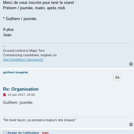
Merci de vous inscrire pour tenir le stand :
Prénom / journée, matin, après midi.
* Guilhem / journée.
A plus
Jean
--
Ground control to Major Tom
Commencing countdown, engines on
http://modelesrc.blogspot.fr/
guilhem bougette
Re: Organisation
M
14 juin 2017, 16:00
e
s
Guilhem: journée.
s
a
g
e
n
"De toute façon, ça pompera toujours des briques"
o
n
l
jean
u