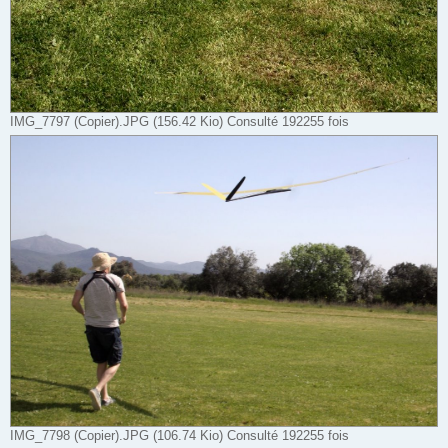
IMG_7797 (Copier).JPG (156.42 Kio) Consulté 192255 fois
IMG_7798 (Copier).JPG (106.74 Kio) Consulté 192255 fois