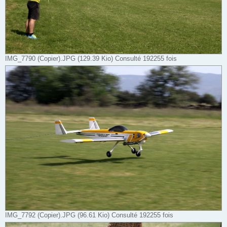
IMG_7790 (Copier).JPG (129.39 Kio) Consulté 192255 fois
IMG_7792 (Copier).JPG (96.61 Kio) Consulté 192255 fois