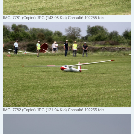
IMG_7781 (Copier).JPG (143.96 Kio) Consulté 192255 fois
IMG_7782 (Copier).JPG (121.94 Kio) Consulté 192255 fois