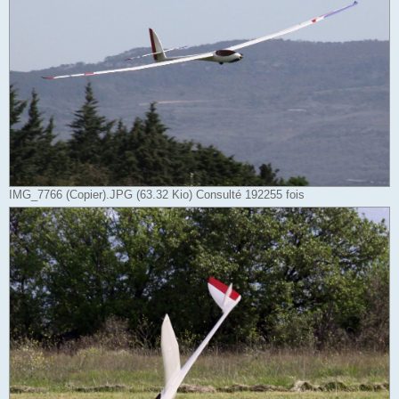
IMG_7766 (Copier).JPG (63.32 Kio) Consulté 192255 fois