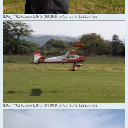
IMG_7761 (Copier).JPG (98.36 Kio) Consulté 192255 fois
IMG_7762 (Copier).JPG (94.98 Kio) Consulté 192255 fois