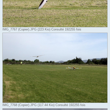
IMG_7767 (Copier).JPG (223 Kio) Consulté 192255 fois
IMG_7768 (Copier).JPG (117.44 Kio) Consulté 192255 fois