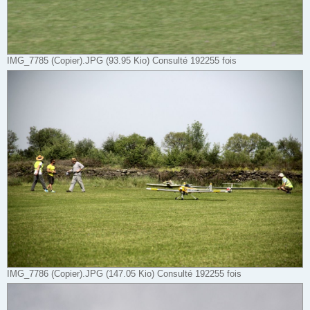
IMG_7785 (Copier).JPG (93.95 Kio) Consulté 192255 fois
IMG_7786 (Copier).JPG (147.05 Kio) Consulté 192255 fois