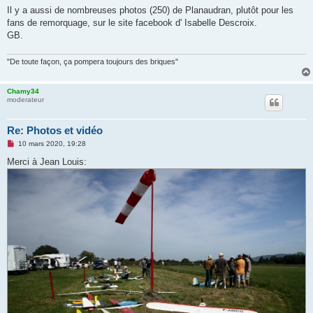
s
Il y a aussi de nombreuses photos (250) de Planaudran, plutôt pour les
s
fans de remorquage, sur le site facebook d' Isabelle Descroix.
a
g
GB.
e
n
o
"De toute façon, ça pompera toujours des briques"
n
l
u
Chamy34
moderateur
Re: Photos et vidéo
M
10 mars 2020, 19:28
e
s
Merci à Jean Louis:
s
a
g
e
n
o
n
l
u