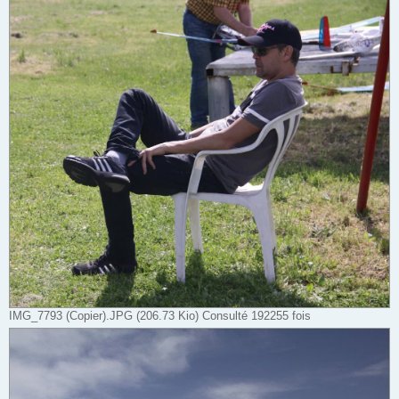
IMG_7793 (Copier).JPG (206.73 Kio) Consulté 192255 fois