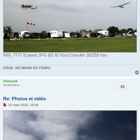
IMG_7777 (Copier).JPG (62.42 Kio) Consulté 192255 fois
ORSA : NO BRAIN NO FEARS
Chamy34
moderateur
Re: Photos et vidéo
M
10 mars 2020, 19:30
e
s
s
a
g
e
n
o
n