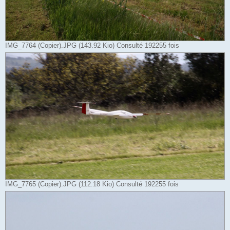
IMG_7764 (Copier).JPG (143.92 Kio) Consulté 192255 fois
IMG_7765 (Copier).JPG (112.18 Kio) Consulté 192255 fois