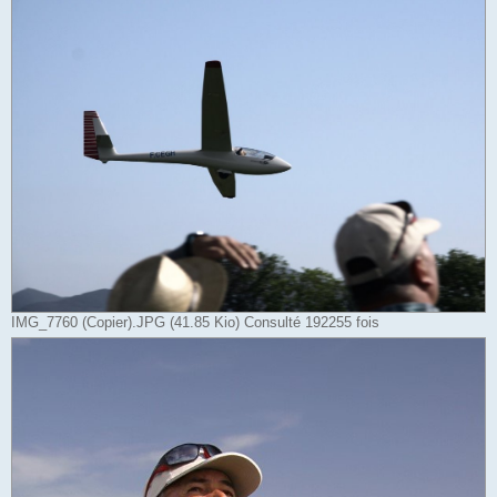
IMG_7760 (Copier).JPG (41.85 Kio) Consulté 192255 fois