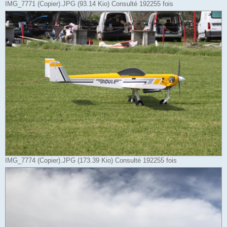
IMG_7771 (Copier).JPG (93.14 Kio) Consulté 192255 fois
IMG_7774 (Copier).JPG (173.39 Kio) Consulté 192255 fois