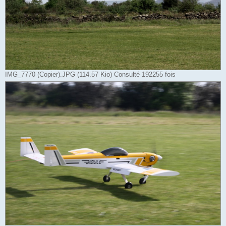
IMG_7770 (Copier).JPG (114.57 Kio) Consulté 192255 fois