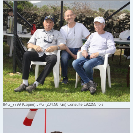
IMG_7799 (Copier).JPG (204.58 Kio) Consulté 192255 fois