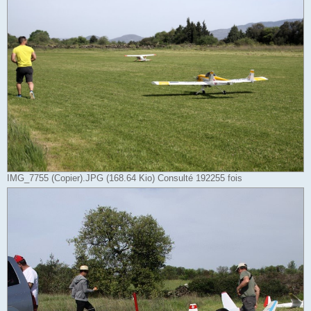
IMG_7755 (Copier).JPG (168.64 Kio) Consulté 192255 fois