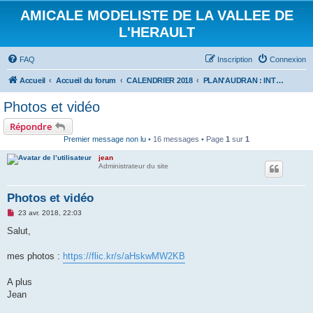
AMICALE MODELISTE DE LA VALLEE DE
L'HERAULT
FAQ
Inscription
Connexion
Accueil
Accueil du forum
CALENDRIER 2018
PLAN'AUDRAN : INTER CLUBS PLANEURS 22 AVRIL 2018
Photos et vidéo
Répondre
Premier message non lu
• 16 messages • Page
1
sur
1
jean
Administrateur du site
Photos et vidéo
M
23 avr. 2018, 22:03
e
s
Salut,
s
a
g
mes photos :
https://flic.kr/s/aHskwMW2KB
e
n
o
A plus
n
Jean
l
u