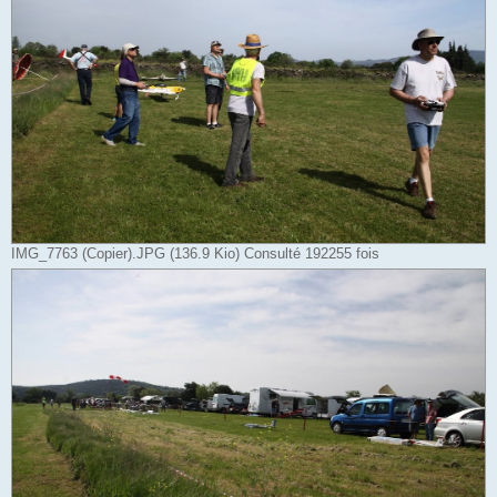
IMG_7763 (Copier).JPG (136.9 Kio) Consulté 192255 fois