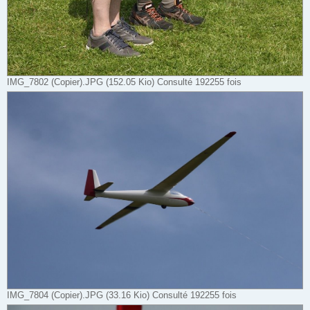
IMG_7802 (Copier).JPG (152.05 Kio) Consulté 192255 fois
IMG_7804 (Copier).JPG (33.16 Kio) Consulté 192255 fois