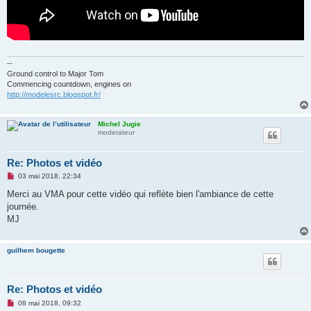
--
Ground control to Major Tom
Commencing countdown, engines on
http://modelesrc.blogspot.fr/
Michel Jugie
moderateur
Re: Photos et vidéo
M
03 mai 2018, 22:34
e
s
Merci au VMA pour cette vidéo qui reflète bien l'ambiance de cette
s
journée.
a
g
MJ
e
n
o
guilhem bougette
n
l
u
Re: Photos et vidéo
M
08 mai 2018, 09:32
e