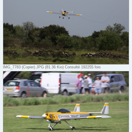
IMG_7783 (Copier).JPG (81.36 Kio) Consulté 192255 fois