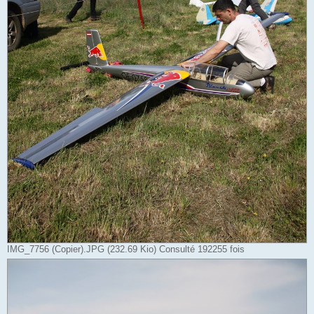
IMG_7756 (Copier).JPG (232.69 Kio) Consulté 192255 fois