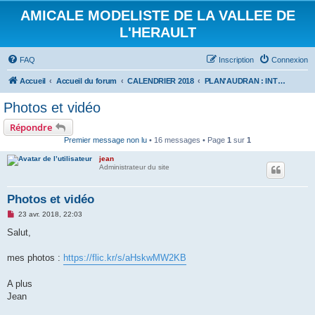
AMICALE MODELISTE DE LA VALLEE DE
L'HERAULT
FAQ
Inscription
Connexion
Accueil
Accueil du forum
CALENDRIER 2018
PLAN'AUDRAN : INTER CLUBS PLANEURS 22 AVRIL 2018
Photos et vidéo
Répondre
Premier message non lu
• 16 messages • Page
1
sur
1
jean
Administrateur du site
Photos et vidéo
M
23 avr. 2018, 22:03
e
s
Salut,
s
a
g
mes photos :
https://flic.kr/s/aHskwMW2KB
e
n
o
A plus
n
Jean
l
u