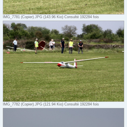
IMG_7781 (Copier).JPG (143.96 Kio) Consulté 192284 fois
IMG_7782 (Copier).JPG (121.94 Kio) Consulté 192284 fois