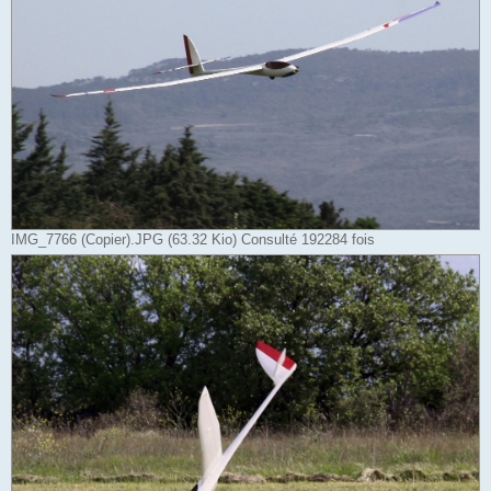
IMG_7766 (Copier).JPG (63.32 Kio) Consulté 192284 fois