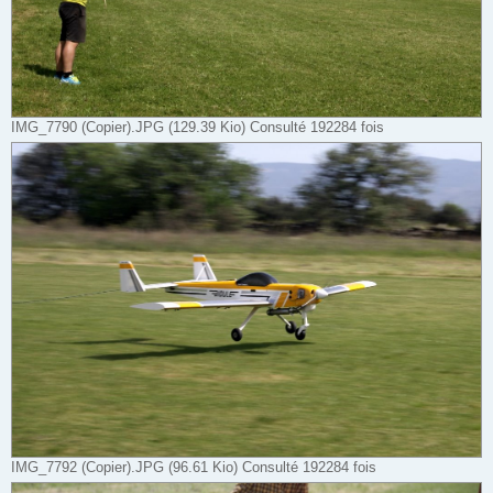
IMG_7790 (Copier).JPG (129.39 Kio) Consulté 192284 fois
IMG_7792 (Copier).JPG (96.61 Kio) Consulté 192284 fois