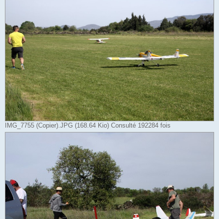
IMG_7755 (Copier).JPG (168.64 Kio) Consulté 192284 fois