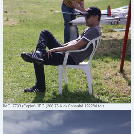
IMG_7793 (Copier).JPG (206.73 Kio) Consulté 192284 fois