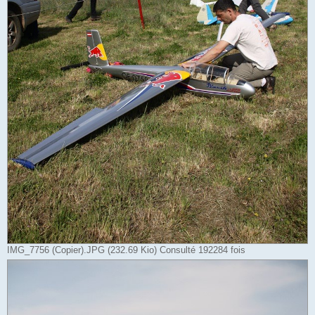
IMG_7756 (Copier).JPG (232.69 Kio) Consulté 192284 fois