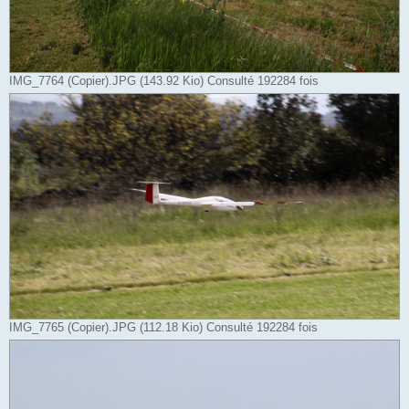
IMG_7764 (Copier).JPG (143.92 Kio) Consulté 192284 fois
IMG_7765 (Copier).JPG (112.18 Kio) Consulté 192284 fois