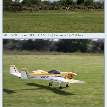
IMG_7770 (Copier).JPG (114.57 Kio) Consulté 192284 fois