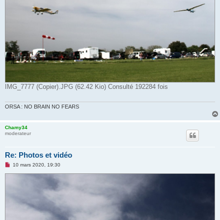
IMG_7777 (Copier).JPG (62.42 Kio) Consulté 192284 fois
ORSA : NO BRAIN NO FEARS
Chamy34
moderateur
Re: Photos et vidéo
M
10 mars 2020, 19:30
e
s
s
a
g
e
n
o
n