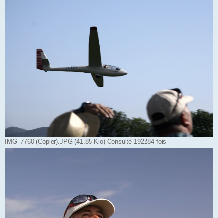
IMG_7760 (Copier).JPG (41.85 Kio) Consulté 192284 fois