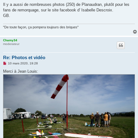
s
Il y a aussi de nombreuses photos (250) de Planaudran, plutôt pour les
s
fans de remorquage, sur le site facebook d' Isabelle Descroix.
a
g
GB.
e
n
o
"De toute façon, ça pompera toujours des briques"
n
l
u
Chamy34
moderateur
Re: Photos et vidéo
M
10 mars 2020, 19:28
e
s
Merci à Jean Louis:
s
a
g
e
n
o
n
l
u