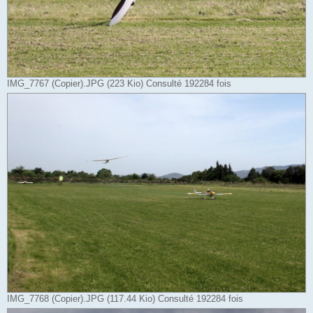
IMG_7767 (Copier).JPG (223 Kio) Consulté 192284 fois
IMG_7768 (Copier).JPG (117.44 Kio) Consulté 192284 fois