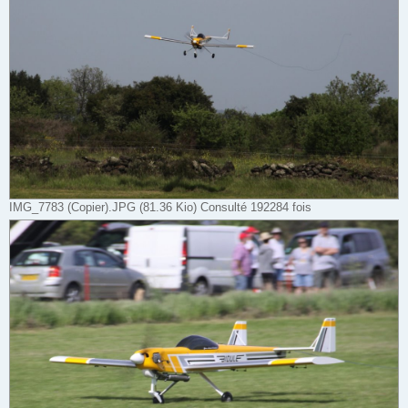
IMG_7783 (Copier).JPG (81.36 Kio) Consulté 192284 fois