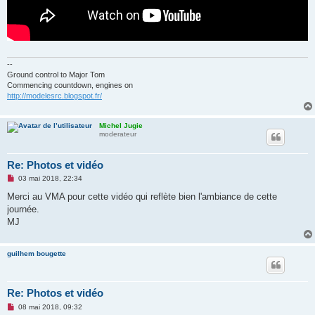
--
Ground control to Major Tom
Commencing countdown, engines on
http://modelesrc.blogspot.fr/
Michel Jugie
moderateur
Re: Photos et vidéo
M
03 mai 2018, 22:34
e
s
Merci au VMA pour cette vidéo qui reflète bien l'ambiance de cette
s
journée.
a
g
MJ
e
n
o
guilhem bougette
n
l
u
Re: Photos et vidéo
M
08 mai 2018, 09:32
e