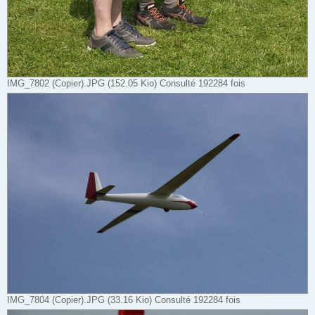
IMG_7802 (Copier).JPG (152.05 Kio) Consulté 192284 fois
IMG_7804 (Copier).JPG (33.16 Kio) Consulté 192284 fois