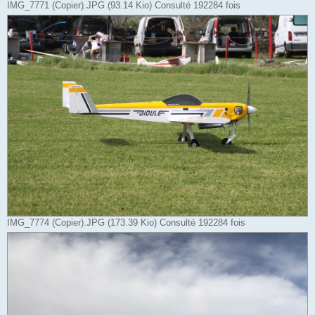
IMG_7771 (Copier).JPG (93.14 Kio) Consulté 192284 fois
IMG_7774 (Copier).JPG (173.39 Kio) Consulté 192284 fois