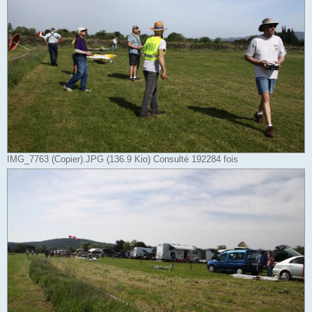
IMG_7763 (Copier).JPG (136.9 Kio) Consulté 192284 fois