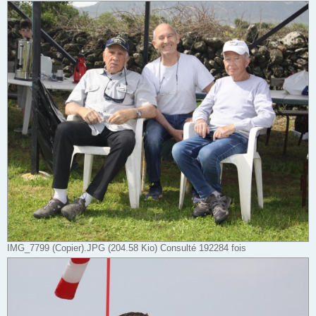
IMG_7799 (Copier).JPG (204.58 Kio) Consulté 192284 fois