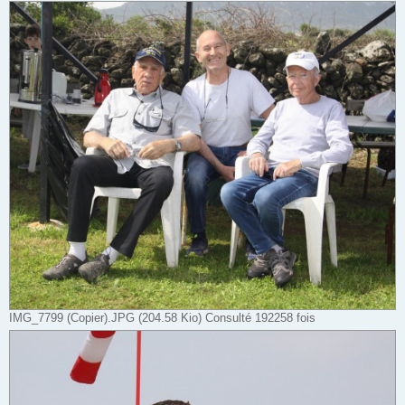
IMG_7799 (Copier).JPG (204.58 Kio) Consulté 192258 fois