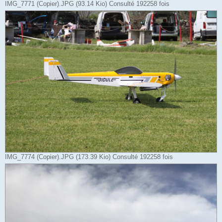
IMG_7771 (Copier).JPG (93.14 Kio) Consulté 192258 fois
IMG_7774 (Copier).JPG (173.39 Kio) Consulté 192258 fois