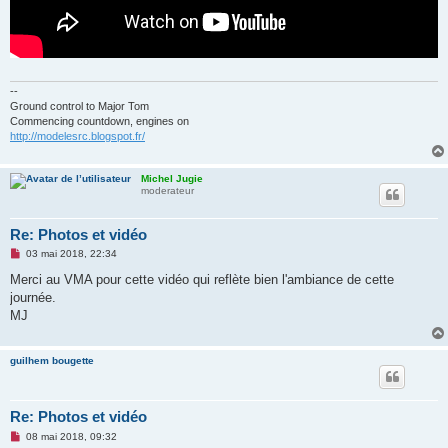
--
Ground control to Major Tom
Commencing countdown, engines on
http://modelesrc.blogspot.fr/
Michel Jugie
moderateur
Re: Photos et vidéo
M
03 mai 2018, 22:34
e
s
Merci au VMA pour cette vidéo qui reflète bien l'ambiance de cette
s
journée.
a
g
MJ
e
n
o
guilhem bougette
n
l
u
Re: Photos et vidéo
M
08 mai 2018, 09:32
e