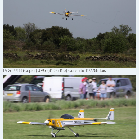
IMG_7783 (Copier).JPG (81.36 Kio) Consulté 192258 fois