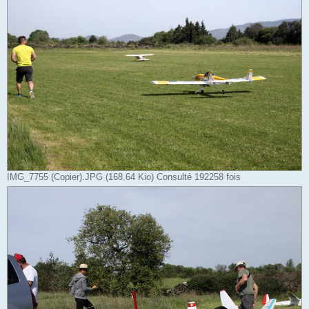
IMG_7755 (Copier).JPG (168.64 Kio) Consulté 192258 fois