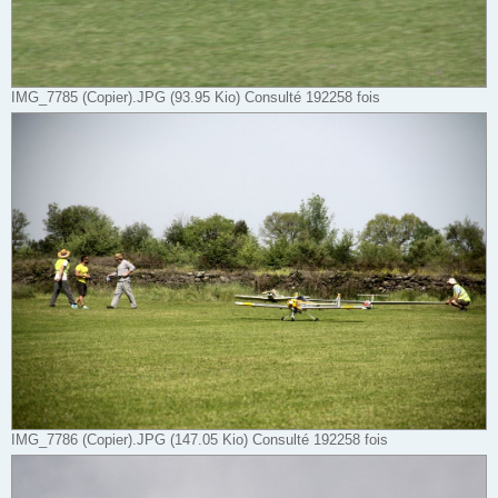
IMG_7785 (Copier).JPG (93.95 Kio) Consulté 192258 fois
IMG_7786 (Copier).JPG (147.05 Kio) Consulté 192258 fois