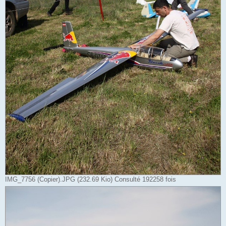
IMG_7756 (Copier).JPG (232.69 Kio) Consulté 192258 fois