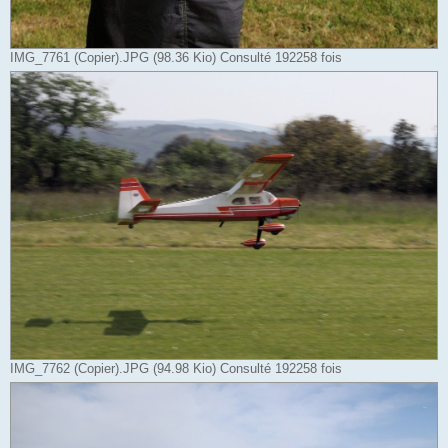
IMG_7761 (Copier).JPG (98.36 Kio) Consulté 192258 fois
IMG_7762 (Copier).JPG (94.98 Kio) Consulté 192258 fois