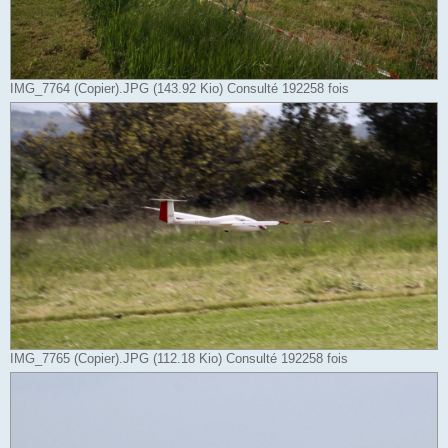
IMG_7764 (Copier).JPG (143.92 Kio) Consulté 192258 fois
IMG_7765 (Copier).JPG (112.18 Kio) Consulté 192258 fois