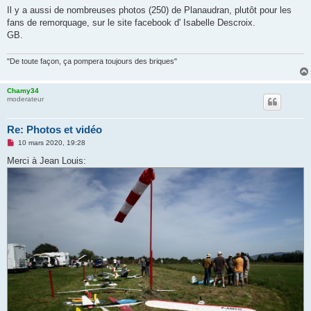
s
Il y a aussi de nombreuses photos (250) de Planaudran, plutôt pour les
s
fans de remorquage, sur le site facebook d' Isabelle Descroix.
a
g
GB.
e
n
o
"De toute façon, ça pompera toujours des briques"
n
l
u
Chamy34
moderateur
Re: Photos et vidéo
M
10 mars 2020, 19:28
e
s
Merci à Jean Louis:
s
a
g
e
n
o
n
l
u