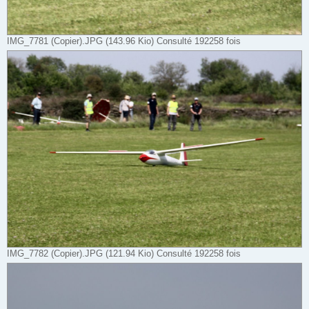
IMG_7781 (Copier).JPG (143.96 Kio) Consulté 192258 fois
IMG_7782 (Copier).JPG (121.94 Kio) Consulté 192258 fois