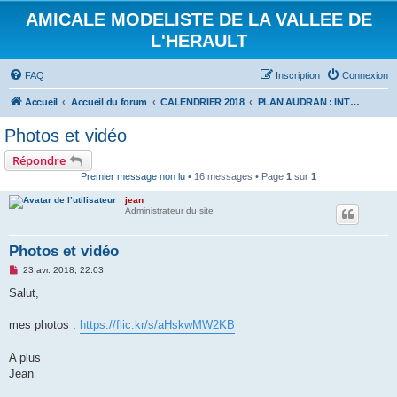
AMICALE MODELISTE DE LA VALLEE DE
L'HERAULT
FAQ
Inscription
Connexion
Accueil
Accueil du forum
CALENDRIER 2018
PLAN'AUDRAN : INTER CLUBS PLANEURS 22 AVRIL 2018
Photos et vidéo
Répondre
Premier message non lu
• 16 messages • Page
1
sur
1
jean
Administrateur du site
Photos et vidéo
M
23 avr. 2018, 22:03
e
s
Salut,
s
a
g
mes photos :
https://flic.kr/s/aHskwMW2KB
e
n
o
A plus
n
Jean
l
u