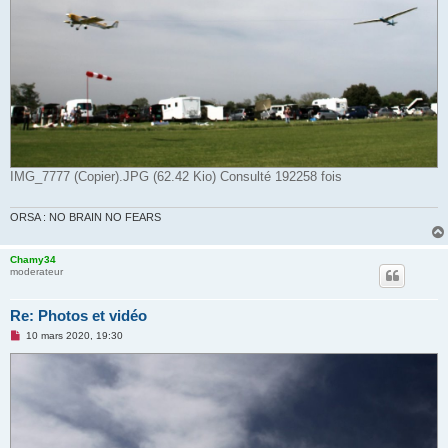
IMG_7777 (Copier).JPG (62.42 Kio) Consulté 192258 fois
ORSA : NO BRAIN NO FEARS
Chamy34
moderateur
Re: Photos et vidéo
M
10 mars 2020, 19:30
e
s
s
a
g
e
n
o
n