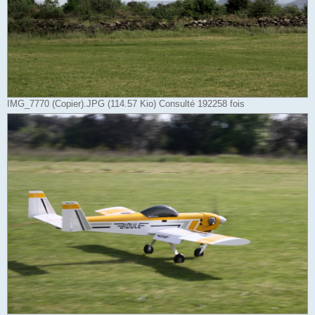
IMG_7770 (Copier).JPG (114.57 Kio) Consulté 192258 fois