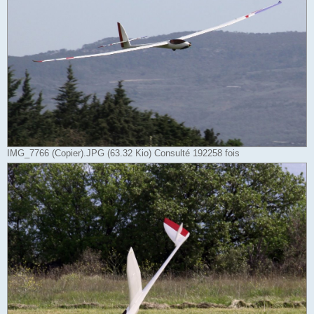
IMG_7766 (Copier).JPG (63.32 Kio) Consulté 192258 fois