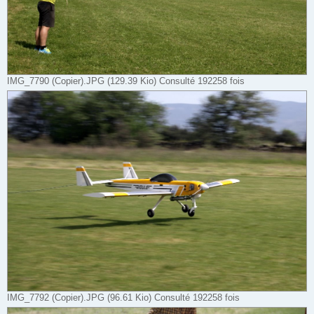
IMG_7790 (Copier).JPG (129.39 Kio) Consulté 192258 fois
IMG_7792 (Copier).JPG (96.61 Kio) Consulté 192258 fois