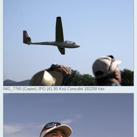
IMG_7760 (Copier).JPG (41.85 Kio) Consulté 192258 fois