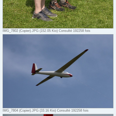
IMG_7802 (Copier).JPG (152.05 Kio) Consulté 192258 fois
IMG_7804 (Copier).JPG (33.16 Kio) Consulté 192258 fois