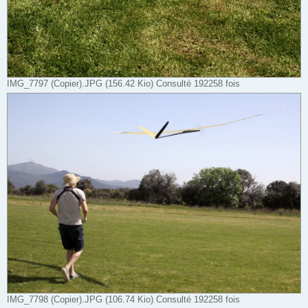
IMG_7797 (Copier).JPG (156.42 Kio) Consulté 192258 fois
IMG_7798 (Copier).JPG (106.74 Kio) Consulté 192258 fois