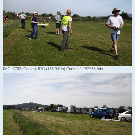
IMG_7763 (Copier).JPG (136.9 Kio) Consulté 192258 fois