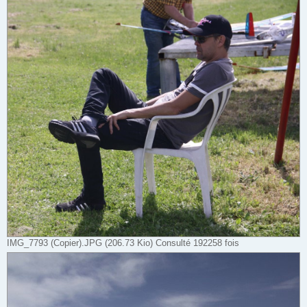
IMG_7793 (Copier).JPG (206.73 Kio) Consulté 192258 fois