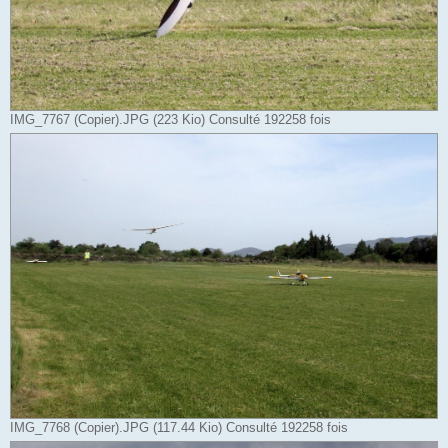
IMG_7767 (Copier).JPG (223 Kio) Consulté 192258 fois
IMG_7768 (Copier).JPG (117.44 Kio) Consulté 192258 fois