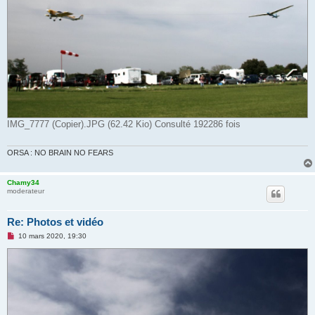
IMG_7777 (Copier).JPG (62.42 Kio) Consulté 192286 fois
ORSA : NO BRAIN NO FEARS
Chamy34
moderateur
Re: Photos et vidéo
M
10 mars 2020, 19:30
e
s
s
a
g
e
n
o
n