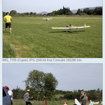
IMG_7755 (Copier).JPG (168.64 Kio) Consulté 192286 fois