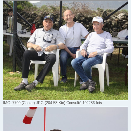
IMG_7799 (Copier).JPG (204.58 Kio) Consulté 192286 fois