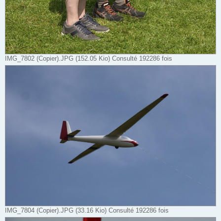
IMG_7802 (Copier).JPG (152.05 Kio) Consulté 192286 fois
IMG_7804 (Copier).JPG (33.16 Kio) Consulté 192286 fois