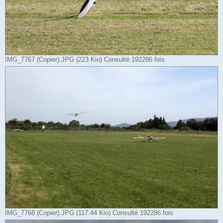
IMG_7767 (Copier).JPG (223 Kio) Consulté 192286 fois
IMG_7768 (Copier).JPG (117.44 Kio) Consulté 192286 fois