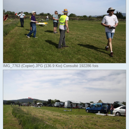
IMG_7763 (Copier).JPG (136.9 Kio) Consulté 192286 fois