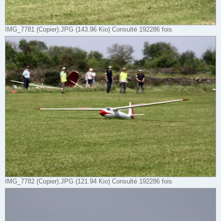
IMG_7781 (Copier).JPG (143.96 Kio) Consulté 192286 fois
IMG_7782 (Copier).JPG (121.94 Kio) Consulté 192286 fois