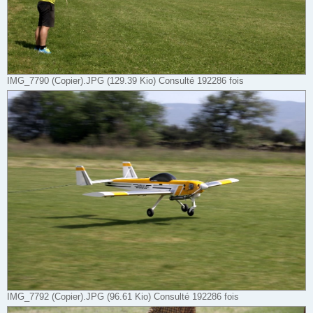
IMG_7790 (Copier).JPG (129.39 Kio) Consulté 192286 fois
IMG_7792 (Copier).JPG (96.61 Kio) Consulté 192286 fois