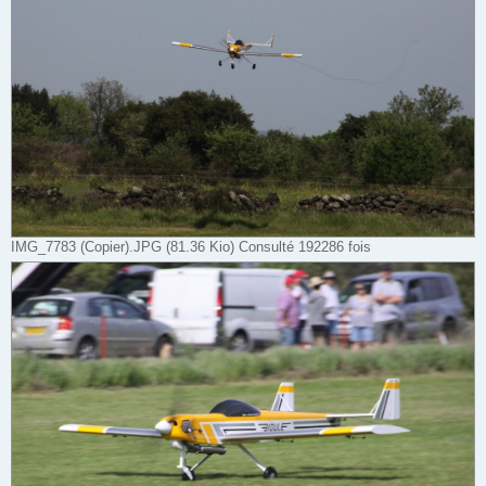
IMG_7783 (Copier).JPG (81.36 Kio) Consulté 192286 fois