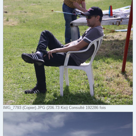
IMG_7793 (Copier).JPG (206.73 Kio) Consulté 192286 fois