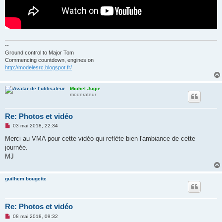
--
Ground control to Major Tom
Commencing countdown, engines on
http://modelesrc.blogspot.fr/
Michel Jugie
moderateur
Re: Photos et vidéo
M
03 mai 2018, 22:34
e
s
Merci au VMA pour cette vidéo qui reflète bien l'ambiance de cette
s
journée.
a
g
MJ
e
n
o
guilhem bougette
n
l
u
Re: Photos et vidéo
M
08 mai 2018, 09:32
e