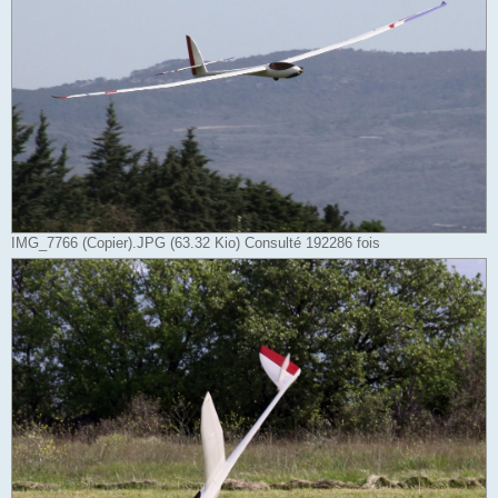
IMG_7766 (Copier).JPG (63.32 Kio) Consulté 192286 fois