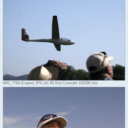
IMG_7760 (Copier).JPG (41.85 Kio) Consulté 192286 fois