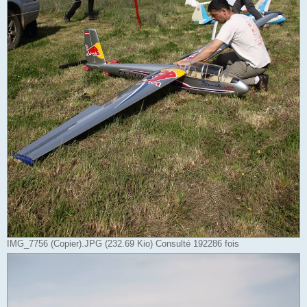
IMG_7756 (Copier).JPG (232.69 Kio) Consulté 192286 fois