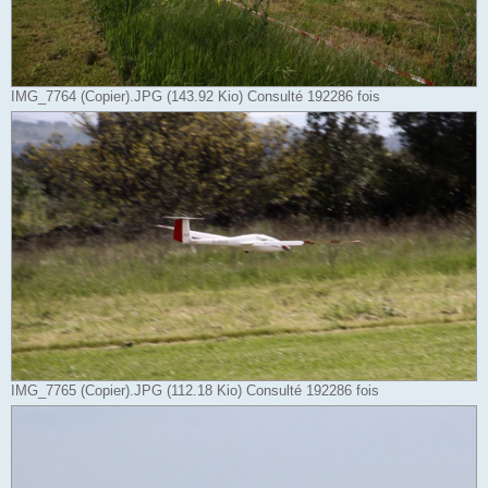
IMG_7764 (Copier).JPG (143.92 Kio) Consulté 192286 fois
IMG_7765 (Copier).JPG (112.18 Kio) Consulté 192286 fois