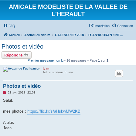
AMICALE MODELISTE DE LA VALLEE DE
L'HERAULT
FAQ
Inscription
Connexion
Accueil
Accueil du forum
CALENDRIER 2018
PLAN'AUDRAN : INTER CLUBS PLANEURS 22 AVRIL 2018
Photos et vidéo
Répondre
Premier message non lu
• 16 messages • Page
1
sur
1
jean
Administrateur du site
Photos et vidéo
M
23 avr. 2018, 22:03
e
s
Salut,
s
a
g
mes photos :
https://flic.kr/s/aHskwMW2KB
e
n
o
A plus
n
Jean
l
u