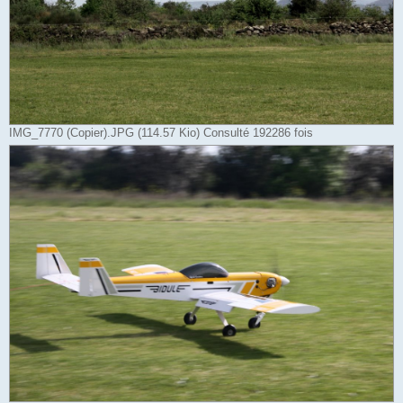
IMG_7770 (Copier).JPG (114.57 Kio) Consulté 192286 fois