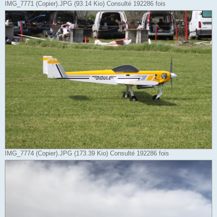
IMG_7771 (Copier).JPG (93.14 Kio) Consulté 192286 fois
IMG_7774 (Copier).JPG (173.39 Kio) Consulté 192286 fois