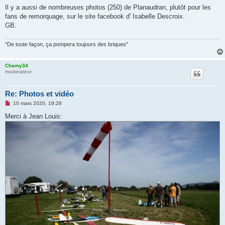
s
Il y a aussi de nombreuses photos (250) de Planaudran, plutôt pour les
s
fans de remorquage, sur le site facebook d' Isabelle Descroix.
a
g
GB.
e
n
o
"De toute façon, ça pompera toujours des briques"
n
l
u
Chamy34
moderateur
Re: Photos et vidéo
M
10 mars 2020, 19:28
e
s
Merci à Jean Louis:
s
a
g
e
n
o
n
l
u