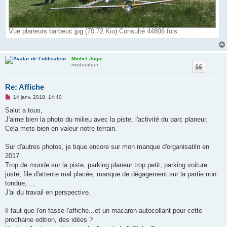
Vue planeurs barbeuc.jpg (70.72 Kio) Consulté 44806 fois
Michel Jugie
moderateur
Re: Affiche
M
14 janv. 2018, 14:40
e
s
Salut a tous,
s
J'aime bien la photo du milieu avec la piste, l'activité du parc planeur.
a
g
Cela mets bien en valeur notre terrain.
e
n
o
Sur d'autres photos, je tique encore sur mon manque d'organisatiln en
n
2017.
l
u
Trop de monde sur la piste, parking planeur trop petit, parking voiture
juste, file d'attente mal placée, manque de dégagement sur la partie non
tondue, ...
J'ai du travail en perspective.
Il faut que l'on fasse l'affiche...et un macaron autocollant pour cette
prochaine edition, des idées ?