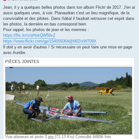
e
s
Jean, il y a quelques belles photos dans ton album Flickr de 2017. J'en ai
s
aussi quelques unes, à voir. Planaudran c'est un lieu magnifique, de la
a
g
convivialité et des pilotes. Dans l'idéal il faudrait retrouver cet esprit dans
e
les photos, la dernière en bas correspond bien.
n
o
Pour rappel, les photos de jean et les miennes :
n
https://flic.kr/s/aHskQW56vZ
l
u
https://www.flickr.com/gp/154055064@N02/sW709X
Il doit y en avoir d'autres ! Si nécessaire on peut faire une mise en page
avec Aurélie.
PIÈCES JOINTES
Vue planeurs et piste 2.jpg (71.13 Kio) Consulté 44806 fois