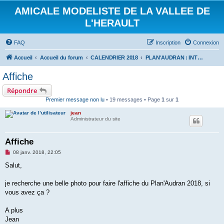
AMICALE MODELISTE DE LA VALLEE DE
L'HERAULT
FAQ
Inscription
Connexion
Accueil
Accueil du forum
CALENDRIER 2018
PLAN'AUDRAN : INTER CLUBS PLANEURS 22 AVRIL 2018
Affiche
Répondre
Premier message non lu
• 19 messages • Page
1
sur
1
jean
Administrateur du site
Affiche
M
08 janv. 2018, 22:05
e
s
Salut,
s
a
g
je recherche une belle photo pour faire l'affiche du Plan'Audran 2018, si
e
vous avez ça ?
n
o
n
A plus
l
u
Jean