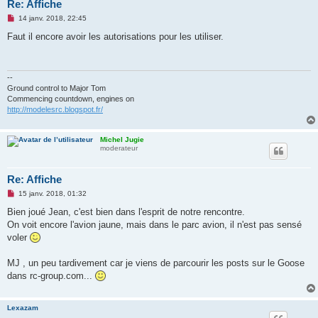
Re: Affiche
M
14 janv. 2018, 22:45
e
s
Faut il encore avoir les autorisations pour les utiliser.
s
a
g
e
n
--
o
Ground control to Major Tom
n
Commencing countdown, engines on
l
http://modelesrc.blogspot.fr/
u
Michel Jugie
moderateur
Re: Affiche
M
15 janv. 2018, 01:32
e
s
Bien joué Jean, c'est bien dans l'esprit de notre rencontre.
s
On voit encore l'avion jaune, mais dans le parc avion, il n'est pas sensé
a
g
voler
e
n
o
MJ , un peu tardivement car je viens de parcourir les posts sur le Goose
n
dans rc-group.com...
l
u
Lexazam