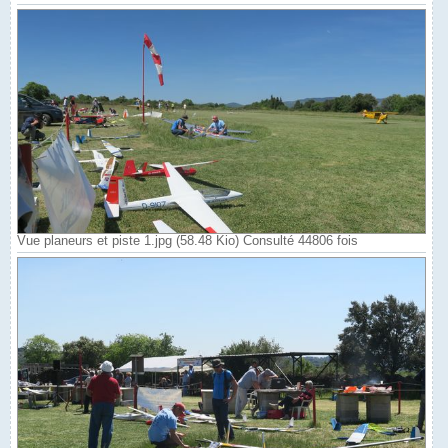
Vue planeurs et piste 1.jpg (58.48 Kio) Consulté 44806 fois