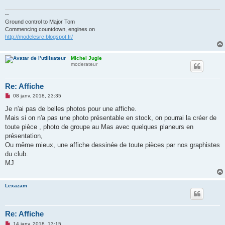
--
Ground control to Major Tom
Commencing countdown, engines on
http://modelesrc.blogspot.fr/
Michel Jugie
moderateur
Re: Affiche
M
08 janv. 2018, 23:35
e
s
Je n'ai pas de belles photos pour une affiche.
s
Mais si on n'a pas une photo présentable en stock, on pourrai la créer de
a
g
toute pièce , photo de groupe au Mas avec quelques planeurs en
e
présentation,
n
o
Ou même mieux, une affiche dessinée de toute pièces par nos graphistes
n
du club.
l
u
MJ
Lexazam
Re: Affiche
M
14 janv. 2018, 13:15