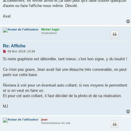
actuellement. Mi février arrive et j'ai bien peur qu'il faille trouver quelqu'un
a
g
d'autre ou faire l'affiche nous même. Désolé.
e
n
o
Axel
n
l
u
Michel Jugie
moderateur
Re: Affiche
M
08 févr. 2018, 13:49
e
s
Si notre graphiste est débordée, tant mieux, c'est bon signe, y du boulot !
s
a
g
Ce n'est pas grave, Jean avait fait une ébauche très convenable, on peut
e
partir sur cette base.
n
o
n
Restera à voir pour un éventuel auto collant, si nos moyens le permettent
l
u
et si on veut en faire un.
Et pour cet auto collant, il faut décider de la photo et de sa réalisation.
MJ
jean
Administrateur du site