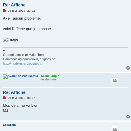
Re: Affiche
M
08 févr. 2018, 23:02
e
s
Axel, aucun problème.
s
a
g
voici l'affiche que je propose :
e
n
o
n
l
u
--
Ground control to Major Tom
Commencing countdown, engines on
http://modelesrc.blogspot.fr/
Michel Jugie
moderateur
Re: Affiche
M
09 févr. 2018, 00:37
e
s
Moi, cela me va bien !
s
MJ
a
g
e
n
Lexazam
o
n