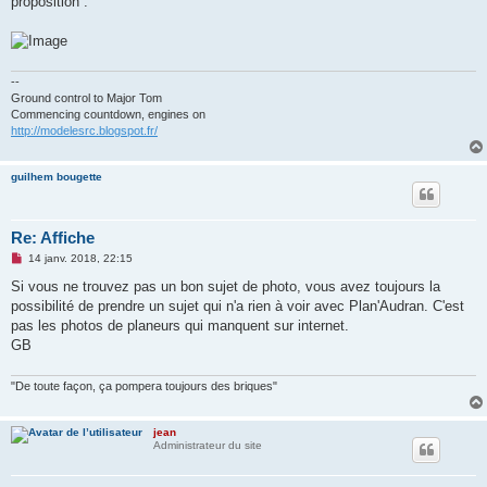
proposition :
a
g
e
n
o
n
--
l
u
Ground control to Major Tom
Commencing countdown, engines on
http://modelesrc.blogspot.fr/
guilhem bougette
Re: Affiche
M
14 janv. 2018, 22:15
e
s
Si vous ne trouvez pas un bon sujet de photo, vous avez toujours la
s
possibilité de prendre un sujet qui n'a rien à voir avec Plan'Audran. C'est
a
g
pas les photos de planeurs qui manquent sur internet.
e
GB
n
o
n
"De toute façon, ça pompera toujours des briques"
l
u
jean
Administrateur du site