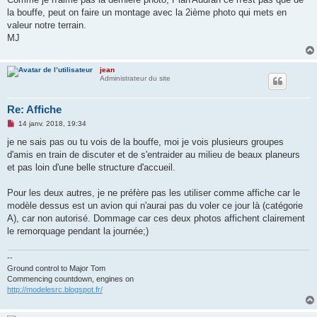
s
la bouffe, peut on faire un montage avec la 2ième photo qui mets en
a
g
valeur notre terrain.
e
MJ
n
o
n
l
jean
u
Administrateur du site
Re: Affiche
M
14 janv. 2018, 19:34
e
s
je ne sais pas ou tu vois de la bouffe, moi je vois plusieurs groupes
s
d'amis en train de discuter et de s'entraider au milieu de beaux planeurs
a
g
et pas loin d'une belle structure d'accueil.
e
n
o
Pour les deux autres, je ne préfère pas les utiliser comme affiche car le
n
modèle dessus est un avion qui n'aurai pas du voler ce jour là (catégorie
l
u
A), car non autorisé. Dommage car ces deux photos affichent clairement
le remorquage pendant la journée;)
--
Ground control to Major Tom
Commencing countdown, engines on
http://modelesrc.blogspot.fr/