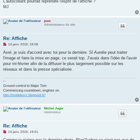
L'autocollant pourrait reprendre l'esprit de l'affiche ?
MJ
jean
Administrateur du site
Re: Affiche
M
14 janv. 2018, 18:08
e
s
Axel, je suis d'accord avec toi pour la dernière. SI Aurelie peut traiter
s
l'image et faire la mise en page, ce serait top. J'avais dans l'idée de l'avoir
a
g
pour mi-février afin de la diffuser le plus largement possible sur les
e
réseaux et dans la presse spécialisée.
n
o
n
--
l
u
Ground control to Major Tom
Commencing countdown, engines on
http://modelesrc.blogspot.fr/
Michel Jugie
moderateur
Re: Affiche
M
14 janv. 2018, 19:01
e
s
Comme je n'aime pas la dernière photo, Plan'Audran ce n'est pas que de