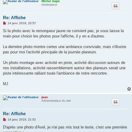
Michel Jugie
moderateur
Re: Affiche
M
14 janv. 2018, 20:57
e
s
Si la photo avec le remorqueur jaune ne convient pas, je vous laisse la
s
main pour choisir les photos pour l'affiche, il y en a d'autres.
a
g
e
La dernière photo montre certes une ambiance conviviale, mais n'illustre
n
o
pas pour moi l'activité principale de la journée planeurs.
n
l
u
Un photo montage avec activité en piste, activité discussion autours de
nos installations, activité rassemblement autour des planeurs serait une
piste intéressante ralliant toute l'ambiance de notre rencontre.
MJ
jean
Administrateur du site
Re: Affiche
M
14 janv. 2018, 21:52
e
s
D'après une photo d'Axel, je n'ai pas mis tout le texte, c'est une première
s