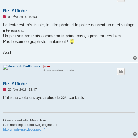
l
u
Re: Affiche
M
09 févr. 2018, 19:53
e
s
Le texte est très lisible, le filtre photo et la police donnent un effet vintage
s
intéressant.
a
g
Un peu sombre mais comme on imprime pas ça passera très bien.
e
Pas besoin de graphiste finalement !
n
o
n
Axel
l
u
jean
Administrateur du site
Re: Affiche
M
26 févr. 2018, 13:47
e
s
L'affiche a été envoyé à plus de 330 contacts.
s
a
g
e
n
--
o
Ground control to Major Tom
n
Commencing countdown, engines on
l
http://modelesrc.blogspot.fr/
u