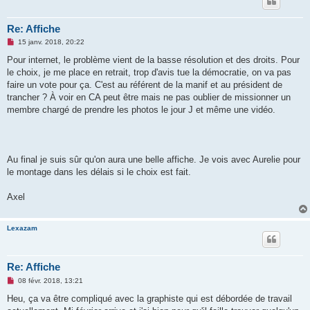
Re: Affiche
M
15 janv. 2018, 20:22
e
s
Pour internet, le problème vient de la basse résolution et des droits. Pour
s
le choix, je me place en retrait, trop d'avis tue la démocratie, on va pas
a
g
faire un vote pour ça. C'est au référent de la manif et au président de
e
trancher ? À voir en CA peut être mais ne pas oublier de missionner un
n
o
membre chargé de prendre les photos le jour J et même une vidéo.
n
l
u
Au final je suis sûr qu'on aura une belle affiche. Je vois avec Aurelie pour
le montage dans les délais si le choix est fait.
Axel
Lexazam
Re: Affiche
M
08 févr. 2018, 13:21
e
s
Heu, ça va être compliqué avec la graphiste qui est débordée de travail
s