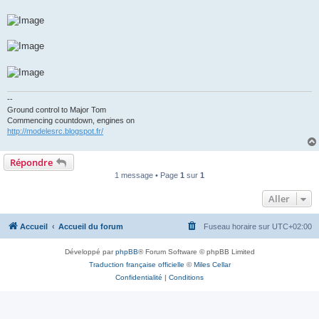
--
Ground control to Major Tom
Commencing countdown, engines on
http://modelesrc.blogspot.fr/
Répondre
1 message • Page
1
sur
1
Aller
Accueil
Accueil du forum
Fuseau horaire sur
UTC+02:00
Développé par
phpBB
® Forum Software © phpBB Limited
Traduction française officielle
©
Miles Cellar
Confidentialité
|
Conditions