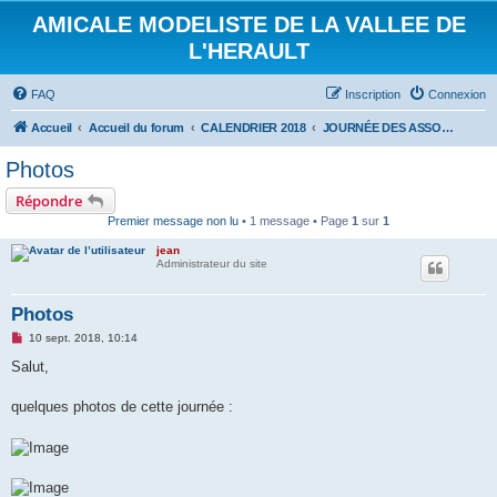
AMICALE MODELISTE DE LA VALLEE DE
L'HERAULT
FAQ
Inscription
Connexion
Accueil
Accueil du forum
CALENDRIER 2018
JOURNÉE DES ASSOCIATIONS 8 SEPTEMBRE 2018
Photos
Répondre
Premier message non lu
• 1 message • Page
1
sur
1
jean
Administrateur du site
Photos
M
10 sept. 2018, 10:14
e
s
Salut,
s
a
g
quelques photos de cette journée :
e
n
o
n
l
u