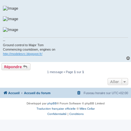
--
Ground control to Major Tom
Commencing countdown, engines on
http://modelesrc.blogspot.fr/
Répondre
1 message • Page
1
sur
1
Aller
Accueil
Accueil du forum
Fuseau horaire sur
UTC+02:00
Développé par
phpBB
® Forum Software © phpBB Limited
Traduction française officielle
©
Miles Cellar
Confidentialité
|
Conditions