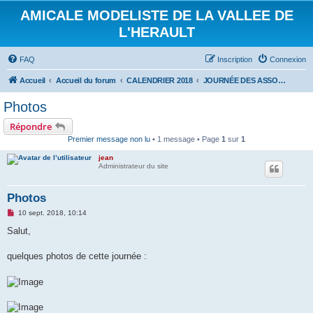
AMICALE MODELISTE DE LA VALLEE DE
L'HERAULT
FAQ
Inscription
Connexion
Accueil
Accueil du forum
CALENDRIER 2018
JOURNÉE DES ASSOCIATIONS 8 SEPTEMBRE 2018
Photos
Répondre
Premier message non lu
• 1 message • Page
1
sur
1
jean
Administrateur du site
Photos
M
10 sept. 2018, 10:14
e
s
Salut,
s
a
g
quelques photos de cette journée :
e
n
o
n
l
u