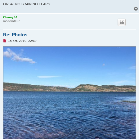
ORSA : NO BRAIN NO FEARS
Chamy34
moderateur
Re: Photos
M
15 oct. 2019, 22:40
e
s
s
a
g
e
n
o
n
l
u