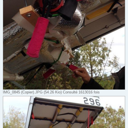
IMG_0845 (Copier).JPG (54.26 Kio) Consulté 1613016 fois