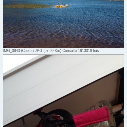
IMG_0843 (Copier).JPG (97.99 Kio) Consulté 1613016 fois