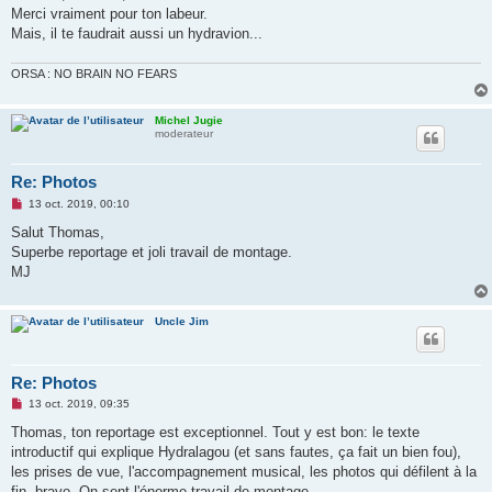
s
Merci vraiment pour ton labeur.
a
g
Mais, il te faudrait aussi un hydravion...
e
n
o
ORSA : NO BRAIN NO FEARS
n
l
u
Michel Jugie
moderateur
Re: Photos
M
13 oct. 2019, 00:10
e
s
Salut Thomas,
s
Superbe reportage et joli travail de montage.
a
g
MJ
e
n
o
n
Uncle Jim
l
u
Re: Photos
M
13 oct. 2019, 09:35
e
s
Thomas, ton reportage est exceptionnel. Tout y est bon: le texte
s
introductif qui explique Hydralagou (et sans fautes, ça fait un bien fou),
a
g
les prises de vue, l'accompagnement musical, les photos qui défilent à la
e
fin, bravo. On sent l'énorme travail de montage.