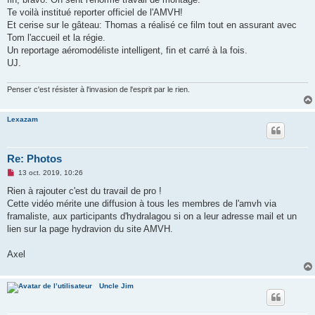
n
o
Te voilà institué reporter officiel de l'AMVH!
n
Et cerise sur le gâteau: Thomas a réalisé ce film tout en assurant avec
l
u
Tom l'accueil et la régie.
Un reportage aéromodéliste intelligent, fin et carré à la fois.
UJ.
Penser c'est résister à l'invasion de l'esprit par le rien.
Lexazam
Re: Photos
M
13 oct. 2019, 10:26
e
s
Rien à rajouter c'est du travail de pro !
s
Cette vidéo mérite une diffusion à tous les membres de l'amvh via
a
g
framaliste, aux participants d'hydralagou si on a leur adresse mail et un
e
lien sur la page hydravion du site AMVH.
n
o
n
Axel
l
u
Uncle Jim