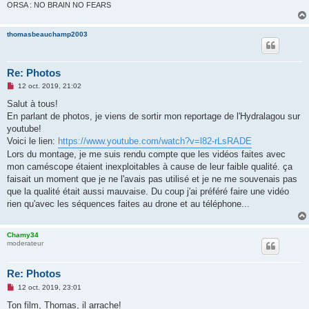
o
ORSA : NO BRAIN NO FEARS
n
l
u
thomasbeauchamp2003
Re: Photos
M
12 oct. 2019, 21:02
e
s
Salut à tous!
s
En parlant de photos, je viens de sortir mon reportage de l'Hydralagou sur
a
g
youtube!
e
Voici le lien:
https://www.youtube.com/watch?v=l82-rLsRADE
n
o
Lors du montage, je me suis rendu compte que les vidéos faites avec
n
mon caméscope étaient inexploitables à cause de leur faible qualité. ça
l
u
faisait un moment que je ne l'avais pas utilisé et je ne me souvenais pas
que la qualité était aussi mauvaise. Du coup j'ai préféré faire une vidéo
rien qu'avec les séquences faites au drone et au téléphone...
Chamy34
moderateur
Re: Photos
M
12 oct. 2019, 23:01
e
s
Ton film, Thomas, il arrache!