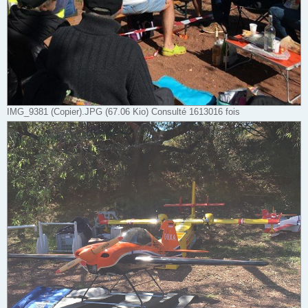
IMG_9381 (Copier).JPG (67.06 Kio) Consulté 1613016 fois