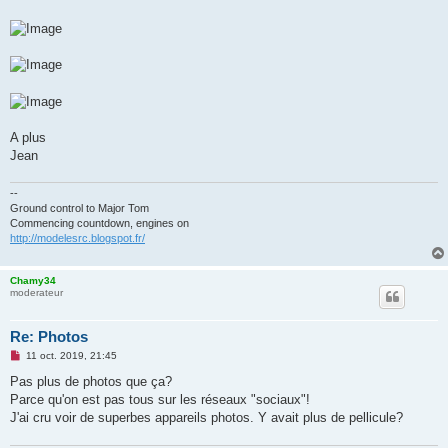
A plus
Jean
--
Ground control to Major Tom
Commencing countdown, engines on
http://modelesrc.blogspot.fr/
Chamy34
moderateur
Re: Photos
M
11 oct. 2019, 21:45
e
s
Pas plus de photos que ça?
s
Parce qu'on est pas tous sur les réseaux "sociaux"!
a
g
J'ai cru voir de superbes appareils photos. Y avait plus de pellicule?
e
n