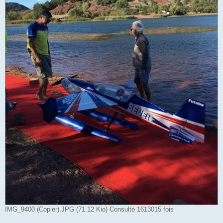
IMG_9400 (Copier).JPG (71.12 Kio) Consulté 1613015 fois