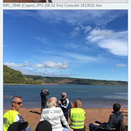
IMG_0846 (Copier).JPG (58.52 Kio) Consulté 1613016 fois