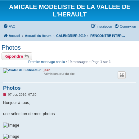
AMICALE MODELISTE DE LA VALLEE DE
L'HERAULT
FAQ
Inscription
Connexion
Accueil
Accueil du forum
CALENDRIER 2019
RENCONTRE INTERNATIONALE HYDRALAGOU DU 5 ET 6 OCTOBRE 2019
Photos
Répondre
Premier message non lu
• 19 messages • Page
1
sur
1
jean
Administrateur du site
Photos
M
07 oct. 2019, 07:35
e
s
Bonjour à tous,
s
a
g
une sélection de mes photos :
e
n
o
n
l
u