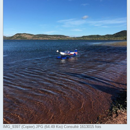
IMG_9397 (Copier).JPG (64.49 Kio) Consulté 1613015 fois