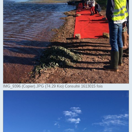
IMG_9396 (Copier).JPG (74.29 Kio) Consulté 1613015 fois