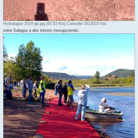
Hydralagou 2019 gb.jpg (83.53 Kio) Consulté 1613023 fois
notre Salagou a des trésors insoupçonnés.