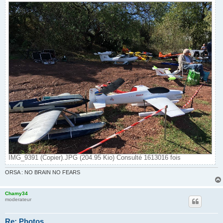
IMG_9391 (Copier).JPG (204.95 Kio) Consulté 1613016 fois
ORSA : NO BRAIN NO FEARS
Chamy34
moderateur
Re: Photos