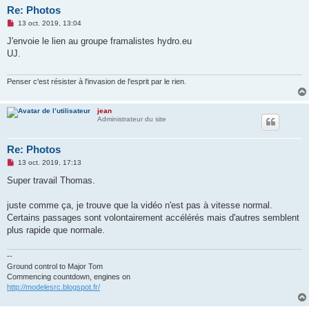
Re: Photos
M
13 oct. 2019, 13:04
e
s
J'envoie le lien au groupe framalistes hydro.eu
s
UJ.
a
g
e
n
Penser c'est résister à l'invasion de l'esprit par le rien.
o
n
l
jean
u
Administrateur du site
Re: Photos
M
13 oct. 2019, 17:13
e
s
Super travail Thomas.
s
a
g
juste comme ça, je trouve que la vidéo n'est pas à vitesse normal.
e
Certains passages sont volontairement accélérés mais d'autres semblent
n
o
plus rapide que normale.
n
l
u
--
Ground control to Major Tom
Commencing countdown, engines on
http://modelesrc.blogspot.fr/