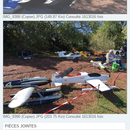
IMG_9388 (Copier).JPG (148.87 Kio) Consulté 1613016 fois
IMG_9390 (Copier).JPG (203.75 Kio) Consulté 1613016 fois
PIÈCES JOINTES