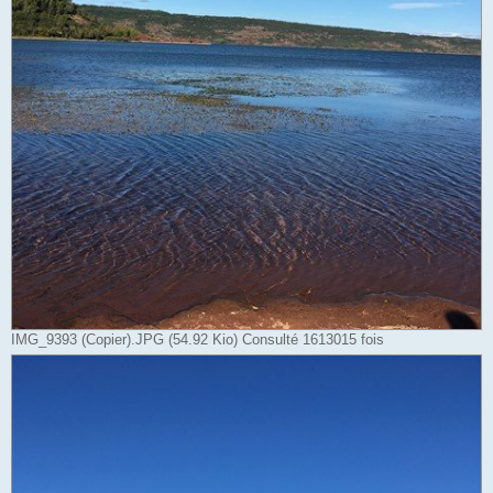
IMG_9393 (Copier).JPG (54.92 Kio) Consulté 1613015 fois