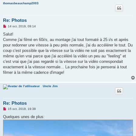
thomasbeauchamp2003
Re: Photos
M
14 oct. 2019, 09:14
e
s
Salut!
s
Comme j'ai filmé en 60i/s, au montage j'ai tout formaté à 25 i/s et après
a
g
pour redonner une vitesse à peu près normale, j'ai du accélérer le tout. Du
e
coup c'est possible que la vitesse sur la vidéo ne soit pas exactement la
n
o
même qu'en vrai parce que j'ai accéléré la vidéo un peu au "feeling" et
n
c'est vrai que j'ai pas regardé si la vitesse sur la vidéo correspondait
l
u
exactement à la vitesse normale... La prochaine fois je penserai à tout
filmer à la même cadence d'image!
Uncle Jim
Re: Photos
M
15 oct. 2019, 19:38
e
s
Quelques unes de plus:
s
a
g
e
n