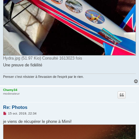
Hydra.jpg (51.97 Kio) Consulté 1613023 fois
Une preuve de fidélité
Penser c'est résister à l'invasion de l'esprit par le rien.
Chamy34
moderateur
Re: Photos
M
15 oct. 2019, 22:34
e
s
je viens de récupérer le phone à Mimi!
s
a
g
e