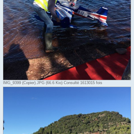
IMG_9399 (Copier).JPG (66.6 Kio) Consulté 1613015 fois