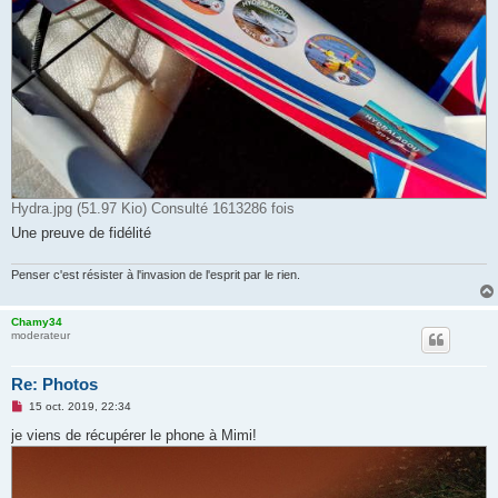
Hydra.jpg (51.97 Kio) Consulté 1613286 fois
Une preuve de fidélité
Penser c'est résister à l'invasion de l'esprit par le rien.
Chamy34
moderateur
Re: Photos
M
15 oct. 2019, 22:34
e
s
je viens de récupérer le phone à Mimi!
s
a
g
e