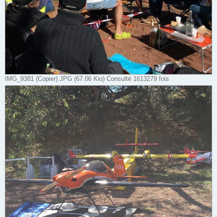
IMG_9381 (Copier).JPG (67.06 Kio) Consulté 1613279 fois