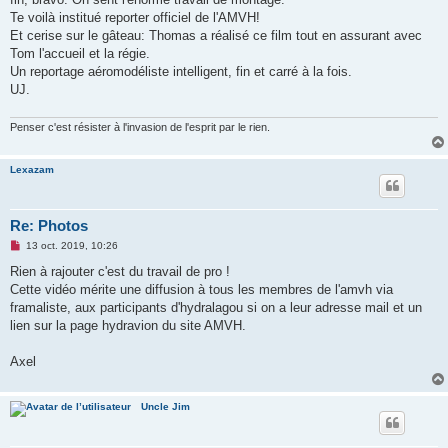
n
o
Te voilà institué reporter officiel de l'AMVH!
n
Et cerise sur le gâteau: Thomas a réalisé ce film tout en assurant avec
l
u
Tom l'accueil et la régie.
Un reportage aéromodéliste intelligent, fin et carré à la fois.
UJ.
Penser c'est résister à l'invasion de l'esprit par le rien.
Lexazam
Re: Photos
M
13 oct. 2019, 10:26
e
s
Rien à rajouter c'est du travail de pro !
s
Cette vidéo mérite une diffusion à tous les membres de l'amvh via
a
g
framaliste, aux participants d'hydralagou si on a leur adresse mail et un
e
lien sur la page hydravion du site AMVH.
n
o
n
Axel
l
u
Uncle Jim