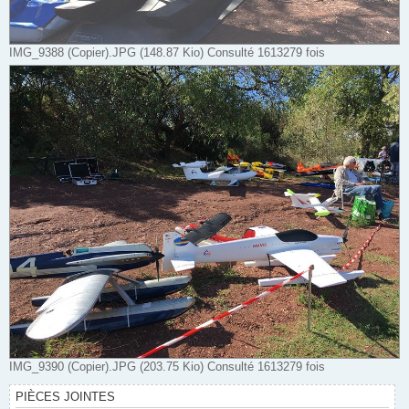
IMG_9388 (Copier).JPG (148.87 Kio) Consulté 1613279 fois
IMG_9390 (Copier).JPG (203.75 Kio) Consulté 1613279 fois
PIÈCES JOINTES