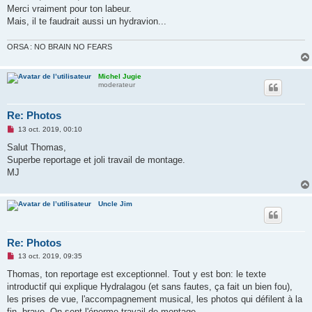
s
Merci vraiment pour ton labeur.
a
g
Mais, il te faudrait aussi un hydravion...
e
n
o
ORSA : NO BRAIN NO FEARS
n
l
u
Michel Jugie
moderateur
Re: Photos
M
13 oct. 2019, 00:10
e
s
Salut Thomas,
s
Superbe reportage et joli travail de montage.
a
g
MJ
e
n
o
n
Uncle Jim
l
u
Re: Photos
M
13 oct. 2019, 09:35
e
s
Thomas, ton reportage est exceptionnel. Tout y est bon: le texte
s
introductif qui explique Hydralagou (et sans fautes, ça fait un bien fou),
a
g
les prises de vue, l'accompagnement musical, les photos qui défilent à la
e
fin, bravo. On sent l'énorme travail de montage.