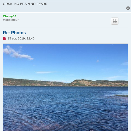
ORSA : NO BRAIN NO FEARS
Chamy34
moderateur
Re: Photos
M
15 oct. 2019, 22:40
e
s
s
a
g
e
n
o
n
l
u