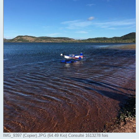
IMG_9397 (Copier).JPG (64.49 Kio) Consulté 1613278 fois