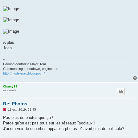
A plus
Jean
--
Ground control to Major Tom
Commencing countdown, engines on
http://modelesrc.blogspot.fr/
Chamy34
moderateur
Re: Photos
M
11 oct. 2019, 21:45
e
s
Pas plus de photos que ça?
s
Parce qu'on est pas tous sur les réseaux "sociaux"!
a
g
J'ai cru voir de superbes appareils photos. Y avait plus de pellicule?
e
n