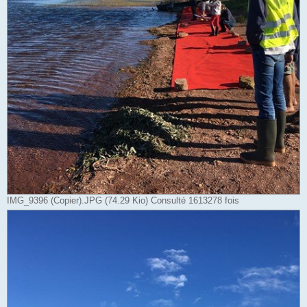
IMG_9396 (Copier).JPG (74.29 Kio) Consulté 1613278 fois