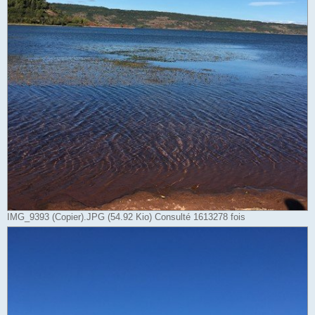
IMG_9393 (Copier).JPG (54.92 Kio) Consulté 1613278 fois