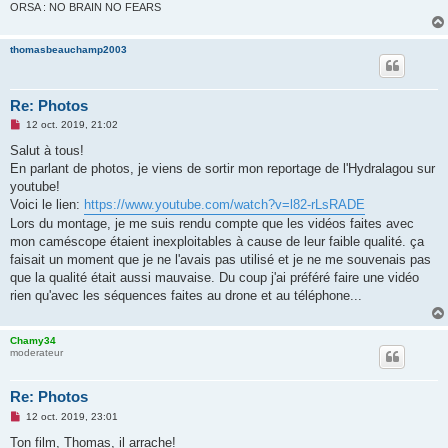
o
ORSA : NO BRAIN NO FEARS
n
l
u
thomasbeauchamp2003
Re: Photos
M
12 oct. 2019, 21:02
e
s
Salut à tous!
s
En parlant de photos, je viens de sortir mon reportage de l'Hydralagou sur
a
g
youtube!
e
Voici le lien:
https://www.youtube.com/watch?v=l82-rLsRADE
n
o
Lors du montage, je me suis rendu compte que les vidéos faites avec
n
mon caméscope étaient inexploitables à cause de leur faible qualité. ça
l
u
faisait un moment que je ne l'avais pas utilisé et je ne me souvenais pas
que la qualité était aussi mauvaise. Du coup j'ai préféré faire une vidéo
rien qu'avec les séquences faites au drone et au téléphone...
Chamy34
moderateur
Re: Photos
M
12 oct. 2019, 23:01
e
s
Ton film, Thomas, il arrache!