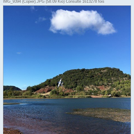
IMG_9394 (Copier).JPG (58.09 Kio) Consulté 1613278 fois