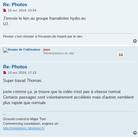
Re: Photos
M
13 oct. 2019, 13:04
e
s
J'envoie le lien au groupe framalistes hydro.eu
s
UJ.
a
g
e
n
Penser c'est résister à l'invasion de l'esprit par le rien.
o
n
l
jean
u
Administrateur du site
Re: Photos
M
13 oct. 2019, 17:13
e
s
Super travail Thomas.
s
a
g
juste comme ça, je trouve que la vidéo n'est pas à vitesse normal.
e
Certains passages sont volontairement accélérés mais d'autres semblent
n
o
plus rapide que normale.
n
l
u
--
Ground control to Major Tom
Commencing countdown, engines on
http://modelesrc.blogspot.fr/