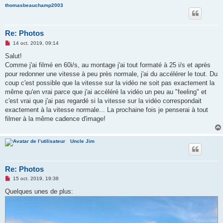
thomasbeauchamp2003
Re: Photos
M
14 oct. 2019, 09:14
e
s
Salut!
s
Comme j'ai filmé en 60i/s, au montage j'ai tout formaté à 25 i/s et après
a
g
pour redonner une vitesse à peu près normale, j'ai du accélérer le tout. Du
e
coup c'est possible que la vitesse sur la vidéo ne soit pas exactement la
n
o
même qu'en vrai parce que j'ai accéléré la vidéo un peu au "feeling" et
n
c'est vrai que j'ai pas regardé si la vitesse sur la vidéo correspondait
l
u
exactement à la vitesse normale... La prochaine fois je penserai à tout
filmer à la même cadence d'image!
Uncle Jim
Re: Photos
M
15 oct. 2019, 19:38
e
s
Quelques unes de plus:
s
a
g
e
n