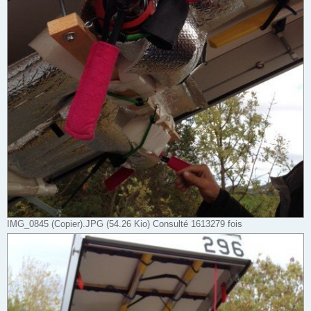
IMG_0845 (Copier).JPG (54.26 Kio) Consulté 1613279 fois