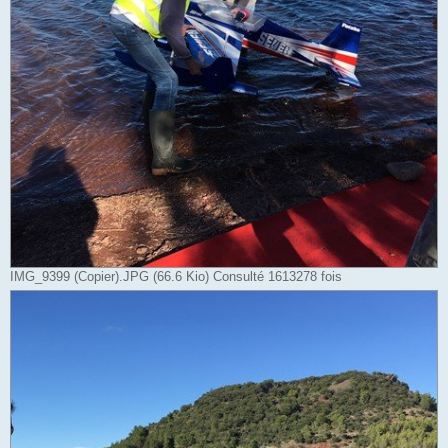
IMG_9399 (Copier).JPG (66.6 Kio) Consulté 1613278 fois