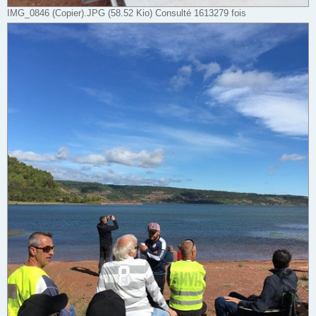
IMG_0846 (Copier).JPG (58.52 Kio) Consulté 1613279 fois