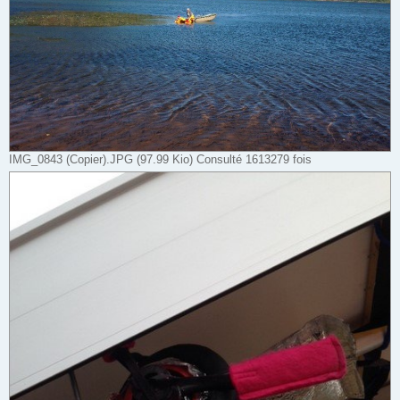
IMG_0843 (Copier).JPG (97.99 Kio) Consulté 1613279 fois