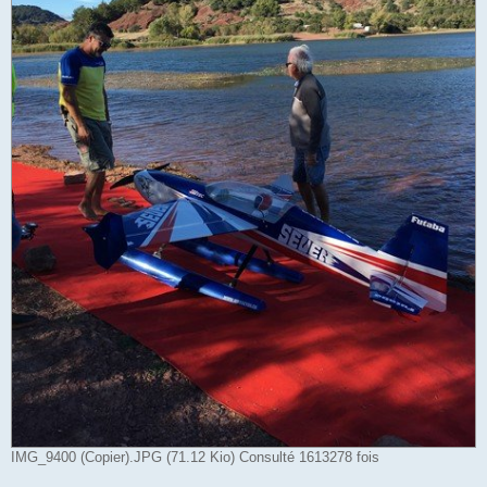
IMG_9400 (Copier).JPG (71.12 Kio) Consulté 1613278 fois