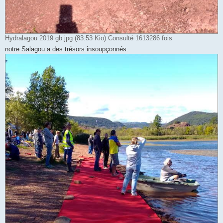
Hydralagou 2019 gb.jpg (83.53 Kio) Consulté 1613286 fois
notre Salagou a des trésors insoupçonnés.