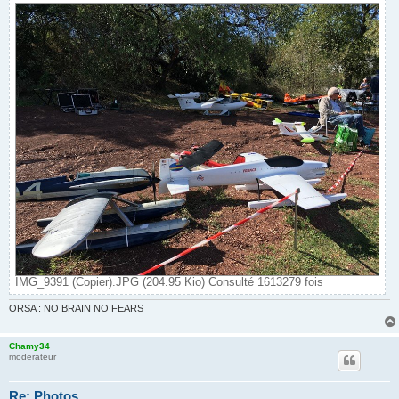
IMG_9391 (Copier).JPG (204.95 Kio) Consulté 1613279 fois
ORSA : NO BRAIN NO FEARS
Chamy34
moderateur
Re: Photos