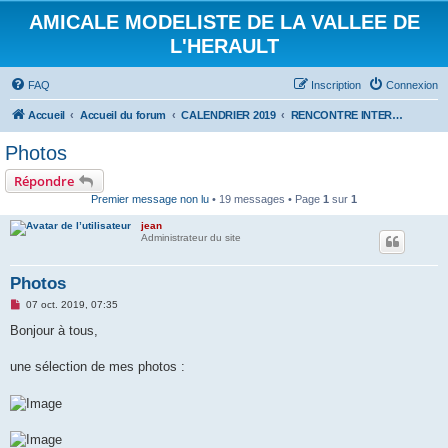
AMICALE MODELISTE DE LA VALLEE DE
L'HERAULT
FAQ
Inscription
Connexion
Accueil
Accueil du forum
CALENDRIER 2019
RENCONTRE INTERNATIONALE HYDRALAGOU DU 5 ET 6 OCTOBRE 2019
Photos
Répondre
Premier message non lu
• 19 messages • Page
1
sur
1
jean
Administrateur du site
Photos
M
07 oct. 2019, 07:35
e
s
Bonjour à tous,
s
a
g
une sélection de mes photos :
e
n
o
n
l
u