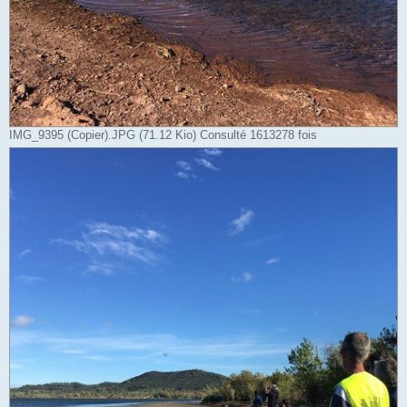
IMG_9395 (Copier).JPG (71.12 Kio) Consulté 1613278 fois