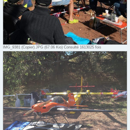
IMG_9381 (Copier).JPG (67.06 Kio) Consulté 1613025 fois