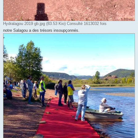
Hydralagou 2019 gb.jpg (83.53 Kio) Consulté 1613032 fois
notre Salagou a des trésors insoupçonnés.