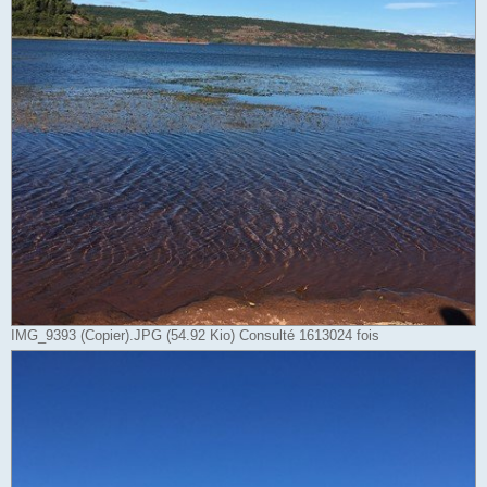
IMG_9393 (Copier).JPG (54.92 Kio) Consulté 1613024 fois