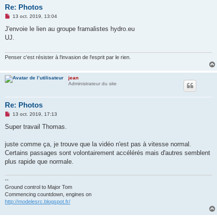
Re: Photos
M
13 oct. 2019, 13:04
e
s
J'envoie le lien au groupe framalistes hydro.eu
s
UJ.
a
g
e
n
Penser c'est résister à l'invasion de l'esprit par le rien.
o
n
l
jean
u
Administrateur du site
Re: Photos
M
13 oct. 2019, 17:13
e
s
Super travail Thomas.
s
a
g
juste comme ça, je trouve que la vidéo n'est pas à vitesse normal.
e
Certains passages sont volontairement accélérés mais d'autres semblent
n
o
plus rapide que normale.
n
l
u
--
Ground control to Major Tom
Commencing countdown, engines on
http://modelesrc.blogspot.fr/