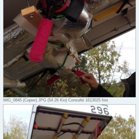
IMG_0845 (Copier).JPG (54.26 Kio) Consulté 1613025 fois