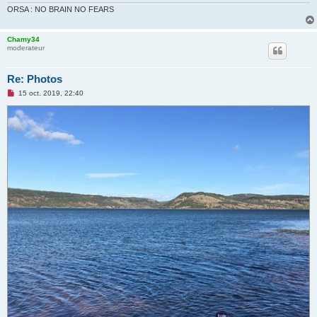
ORSA : NO BRAIN NO FEARS
Chamy34
moderateur
Re: Photos
M
15 oct. 2019, 22:40
e
s
s
a
g
e
n
o
n
l
u