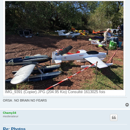
IMG_9391 (Copier).JPG (204.95 Kio) Consulté 1613025 fois
ORSA : NO BRAIN NO FEARS
Chamy34
moderateur
Re: Photos