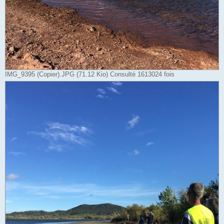
IMG_9395 (Copier).JPG (71.12 Kio) Consulté 1613024 fois