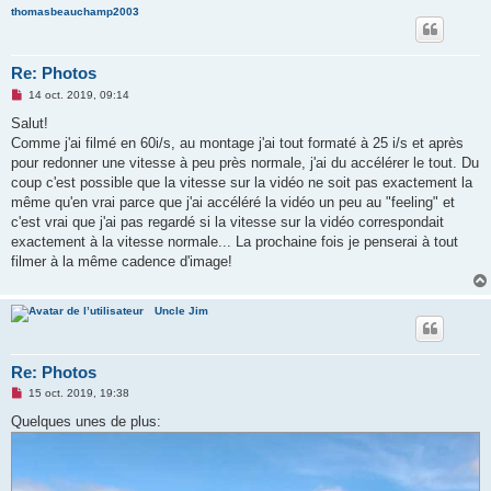
thomasbeauchamp2003
Re: Photos
M
14 oct. 2019, 09:14
e
s
Salut!
s
Comme j'ai filmé en 60i/s, au montage j'ai tout formaté à 25 i/s et après
a
g
pour redonner une vitesse à peu près normale, j'ai du accélérer le tout. Du
e
coup c'est possible que la vitesse sur la vidéo ne soit pas exactement la
n
o
même qu'en vrai parce que j'ai accéléré la vidéo un peu au "feeling" et
n
c'est vrai que j'ai pas regardé si la vitesse sur la vidéo correspondait
l
u
exactement à la vitesse normale... La prochaine fois je penserai à tout
filmer à la même cadence d'image!
Uncle Jim
Re: Photos
M
15 oct. 2019, 19:38
e
s
Quelques unes de plus:
s
a
g
e
n