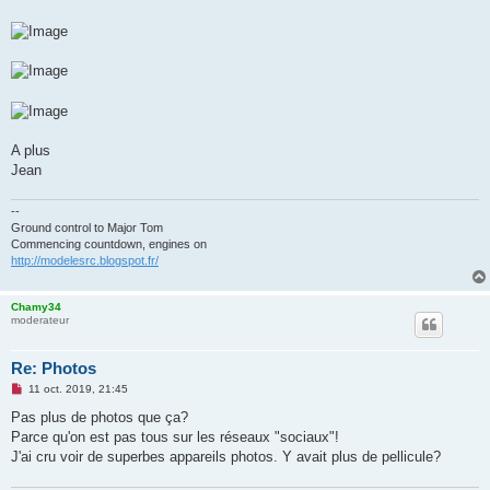
A plus
Jean
--
Ground control to Major Tom
Commencing countdown, engines on
http://modelesrc.blogspot.fr/
Chamy34
moderateur
Re: Photos
M
11 oct. 2019, 21:45
e
s
Pas plus de photos que ça?
s
Parce qu'on est pas tous sur les réseaux "sociaux"!
a
g
J'ai cru voir de superbes appareils photos. Y avait plus de pellicule?
e
n