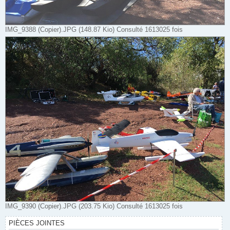
IMG_9388 (Copier).JPG (148.87 Kio) Consulté 1613025 fois
IMG_9390 (Copier).JPG (203.75 Kio) Consulté 1613025 fois
PIÈCES JOINTES