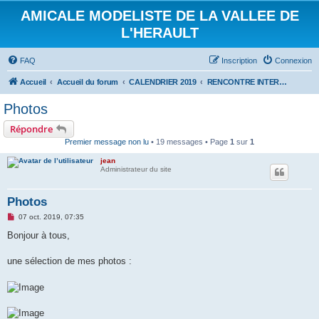
AMICALE MODELISTE DE LA VALLEE DE
L'HERAULT
FAQ
Inscription
Connexion
Accueil
Accueil du forum
CALENDRIER 2019
RENCONTRE INTERNATIONALE HYDRALAGOU DU 5 ET 6 OCTOBRE 2019
Photos
Répondre
Premier message non lu
• 19 messages • Page
1
sur
1
jean
Administrateur du site
Photos
M
07 oct. 2019, 07:35
e
s
Bonjour à tous,
s
a
g
une sélection de mes photos :
e
n
o
n
l
u