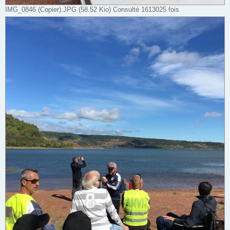
IMG_0846 (Copier).JPG (58.52 Kio) Consulté 1613025 fois