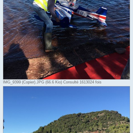
IMG_9399 (Copier).JPG (66.6 Kio) Consulté 1613024 fois