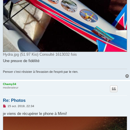
Hydra.jpg (51.97 Kio) Consulté 1613032 fois
Une preuve de fidélité
Penser c'est résister à l'invasion de l'esprit par le rien.
Chamy34
moderateur
Re: Photos
M
15 oct. 2019, 22:34
e
s
je viens de récupérer le phone à Mimi!
s
a
g
e