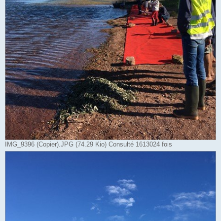
IMG_9396 (Copier).JPG (74.29 Kio) Consulté 1613024 fois