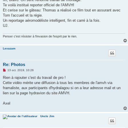
n
o
Te voilà institué reporter officiel de l'AMVH!
n
Et cerise sur le gâteau: Thomas a réalisé ce film tout en assurant avec
l
u
Tom l'accueil et la régie.
Un reportage aéromodéliste intelligent, fin et carré à la fois.
UJ.
Penser c'est résister à l'invasion de l'esprit par le rien.
Lexazam
Re: Photos
M
13 oct. 2019, 10:26
e
s
Rien à rajouter c'est du travail de pro !
s
Cette vidéo mérite une diffusion à tous les membres de l'amvh via
a
g
framaliste, aux participants d'hydralagou si on a leur adresse mail et un
e
lien sur la page hydravion du site AMVH.
n
o
n
Axel
l
u
Uncle Jim