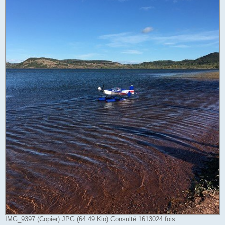
IMG_9397 (Copier).JPG (64.49 Kio) Consulté 1613024 fois