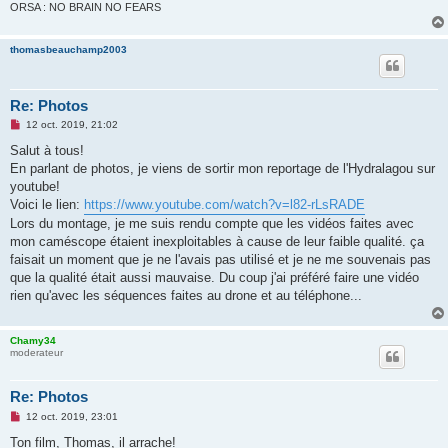
o
ORSA : NO BRAIN NO FEARS
n
l
u
thomasbeauchamp2003
Re: Photos
M
12 oct. 2019, 21:02
e
s
Salut à tous!
s
En parlant de photos, je viens de sortir mon reportage de l'Hydralagou sur
a
g
youtube!
e
Voici le lien:
https://www.youtube.com/watch?v=l82-rLsRADE
n
o
Lors du montage, je me suis rendu compte que les vidéos faites avec
n
mon caméscope étaient inexploitables à cause de leur faible qualité. ça
l
u
faisait un moment que je ne l'avais pas utilisé et je ne me souvenais pas
que la qualité était aussi mauvaise. Du coup j'ai préféré faire une vidéo
rien qu'avec les séquences faites au drone et au téléphone...
Chamy34
moderateur
Re: Photos
M
12 oct. 2019, 23:01
e
s
Ton film, Thomas, il arrache!