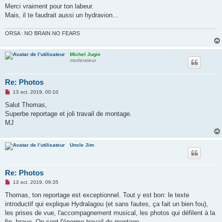
s
Merci vraiment pour ton labeur.
a
g
Mais, il te faudrait aussi un hydravion...
e
n
o
ORSA : NO BRAIN NO FEARS
n
l
u
Michel Jugie
moderateur
Re: Photos
M
13 oct. 2019, 00:10
e
s
Salut Thomas,
s
Superbe reportage et joli travail de montage.
a
g
MJ
e
n
o
n
Uncle Jim
l
u
Re: Photos
M
13 oct. 2019, 09:35
e
s
Thomas, ton reportage est exceptionnel. Tout y est bon: le texte
s
introductif qui explique Hydralagou (et sans fautes, ça fait un bien fou),
a
g
les prises de vue, l'accompagnement musical, les photos qui défilent à la
e
fin, bravo. On sent l'énorme travail de montage.