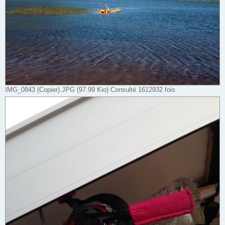
IMG_0843 (Copier).JPG (97.99 Kio) Consulté 1612932 fois