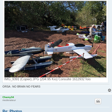
IMG_9391 (Copier).JPG (204.95 Kio) Consulté 1612932 fois
ORSA : NO BRAIN NO FEARS
Chamy34
moderateur
Re: Photos