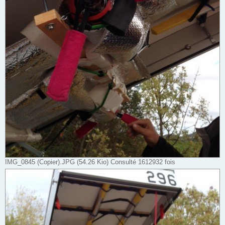
IMG_0845 (Copier).JPG (54.26 Kio) Consulté 1612932 fois