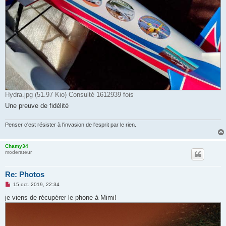
Hydra.jpg (51.97 Kio) Consulté 1612939 fois
Une preuve de fidélité
Penser c'est résister à l'invasion de l'esprit par le rien.
Chamy34
moderateur
Re: Photos
M
15 oct. 2019, 22:34
e
s
je viens de récupérer le phone à Mimi!
s
a
g
e