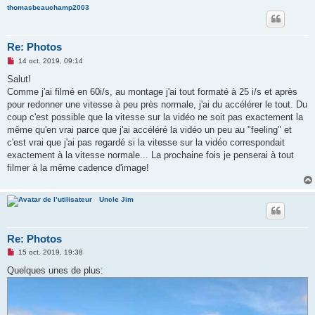
thomasbeauchamp2003
Re: Photos
M
14 oct. 2019, 09:14
e
s
Salut!
s
Comme j'ai filmé en 60i/s, au montage j'ai tout formaté à 25 i/s et après
a
g
pour redonner une vitesse à peu près normale, j'ai du accélérer le tout. Du
e
coup c'est possible que la vitesse sur la vidéo ne soit pas exactement la
n
o
même qu'en vrai parce que j'ai accéléré la vidéo un peu au "feeling" et
n
c'est vrai que j'ai pas regardé si la vitesse sur la vidéo correspondait
l
u
exactement à la vitesse normale... La prochaine fois je penserai à tout
filmer à la même cadence d'image!
Uncle Jim
Re: Photos
M
15 oct. 2019, 19:38
e
s
Quelques unes de plus:
s
a
g
e
n