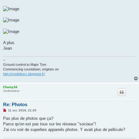
A plus
Jean
--
Ground control to Major Tom
Commencing countdown, engines on
http://modelesrc.blogspot.fr/
Chamy34
moderateur
Re: Photos
M
11 oct. 2019, 21:45
e
s
Pas plus de photos que ça?
s
Parce qu'on est pas tous sur les réseaux "sociaux"!
a
g
J'ai cru voir de superbes appareils photos. Y avait plus de pellicule?
e
n