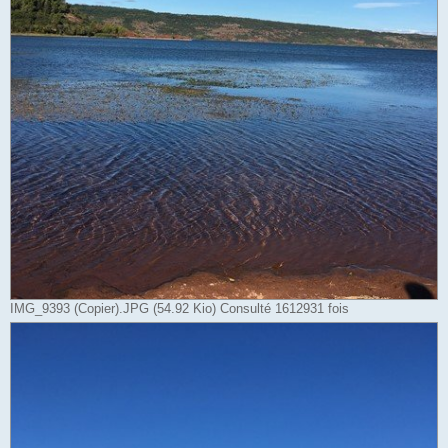
IMG_9393 (Copier).JPG (54.92 Kio) Consulté 1612931 fois