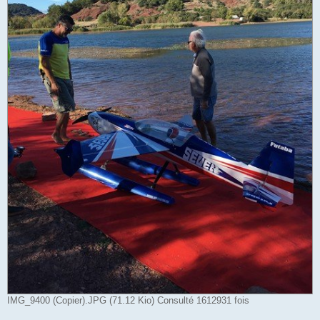
IMG_9400 (Copier).JPG (71.12 Kio) Consulté 1612931 fois