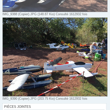
IMG_9388 (Copier).JPG (148.87 Kio) Consulté 1612932 fois
IMG_9390 (Copier).JPG (203.75 Kio) Consulté 1612932 fois
PIÈCES JOINTES