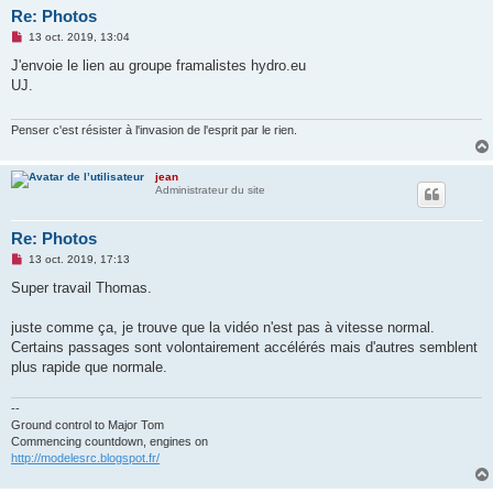
Re: Photos
M
13 oct. 2019, 13:04
e
s
J'envoie le lien au groupe framalistes hydro.eu
s
UJ.
a
g
e
n
Penser c'est résister à l'invasion de l'esprit par le rien.
o
n
l
jean
u
Administrateur du site
Re: Photos
M
13 oct. 2019, 17:13
e
s
Super travail Thomas.
s
a
g
juste comme ça, je trouve que la vidéo n'est pas à vitesse normal.
e
Certains passages sont volontairement accélérés mais d'autres semblent
n
o
plus rapide que normale.
n
l
u
--
Ground control to Major Tom
Commencing countdown, engines on
http://modelesrc.blogspot.fr/