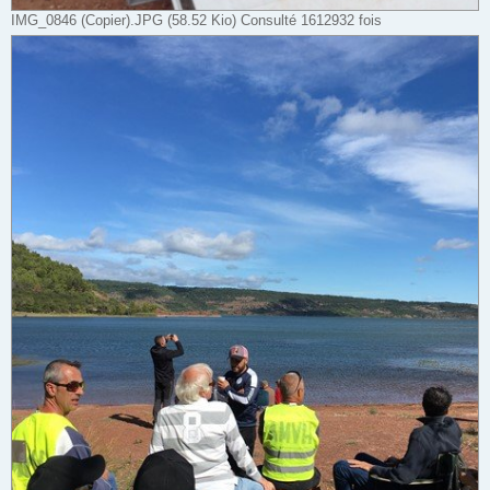
IMG_0846 (Copier).JPG (58.52 Kio) Consulté 1612932 fois