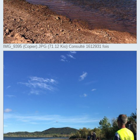
IMG_9395 (Copier).JPG (71.12 Kio) Consulté 1612931 fois