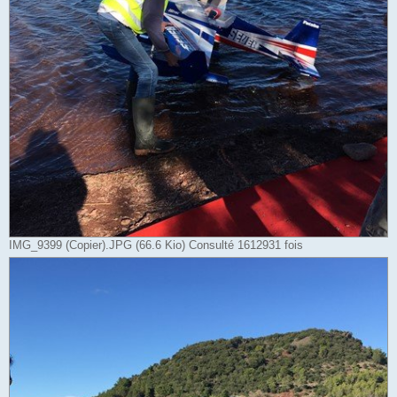
IMG_9399 (Copier).JPG (66.6 Kio) Consulté 1612931 fois