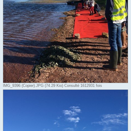
IMG_9396 (Copier).JPG (74.29 Kio) Consulté 1612931 fois