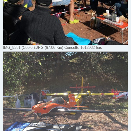
IMG_9381 (Copier).JPG (67.06 Kio) Consulté 1612932 fois