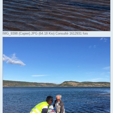
IMG_9398 (Copier).JPG (64.18 Kio) Consulté 1612931 fois