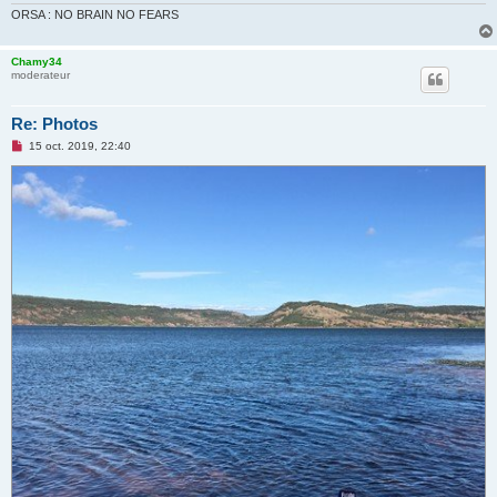
ORSA : NO BRAIN NO FEARS
Chamy34
moderateur
Re: Photos
M
15 oct. 2019, 22:40
e
s
s
a
g
e
n
o
n
l
u