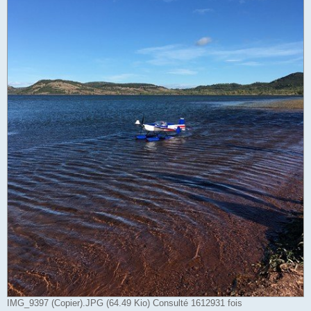
IMG_9397 (Copier).JPG (64.49 Kio) Consulté 1612931 fois