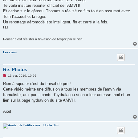
n
o
Te voilà institué reporter officiel de l'AMVH!
n
Et cerise sur le gâteau: Thomas a réalisé ce film tout en assurant avec
l
u
Tom l'accueil et la régie.
Un reportage aéromodéliste intelligent, fin et carré à la fois.
UJ.
Penser c'est résister à l'invasion de l'esprit par le rien.
Lexazam
Re: Photos
M
13 oct. 2019, 10:26
e
s
Rien à rajouter c'est du travail de pro !
s
Cette vidéo mérite une diffusion à tous les membres de l'amvh via
a
g
framaliste, aux participants d'hydralagou si on a leur adresse mail et un
e
lien sur la page hydravion du site AMVH.
n
o
n
Axel
l
u
Uncle Jim