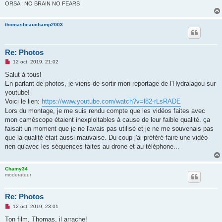
o
ORSA : NO BRAIN NO FEARS
n
l
u
thomasbeauchamp2003
Re: Photos
M
12 oct. 2019, 21:02
e
s
Salut à tous!
s
En parlant de photos, je viens de sortir mon reportage de l'Hydralagou sur
a
g
youtube!
e
Voici le lien:
https://www.youtube.com/watch?v=l82-rLsRADE
n
o
Lors du montage, je me suis rendu compte que les vidéos faites avec
n
mon caméscope étaient inexploitables à cause de leur faible qualité. ça
l
u
faisait un moment que je ne l'avais pas utilisé et je ne me souvenais pas
que la qualité était aussi mauvaise. Du coup j'ai préféré faire une vidéo
rien qu'avec les séquences faites au drone et au téléphone...
Chamy34
moderateur
Re: Photos
M
12 oct. 2019, 23:01
e
s
Ton film, Thomas, il arrache!