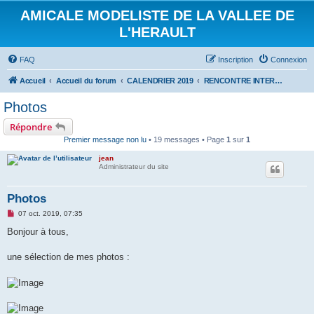
AMICALE MODELISTE DE LA VALLEE DE
L'HERAULT
FAQ
Inscription
Connexion
Accueil
Accueil du forum
CALENDRIER 2019
RENCONTRE INTERNATIONALE HYDRALAGOU DU 5 ET 6 OCTOBRE 2019
Photos
Répondre
Premier message non lu
• 19 messages • Page
1
sur
1
jean
Administrateur du site
Photos
M
07 oct. 2019, 07:35
e
s
Bonjour à tous,
s
a
g
une sélection de mes photos :
e
n
o
n
l
u