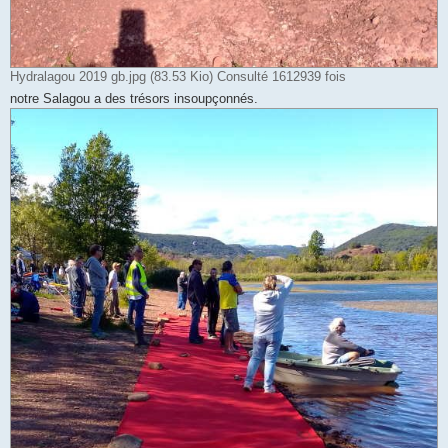
Hydralagou 2019 gb.jpg (83.53 Kio) Consulté 1612939 fois
notre Salagou a des trésors insoupçonnés.