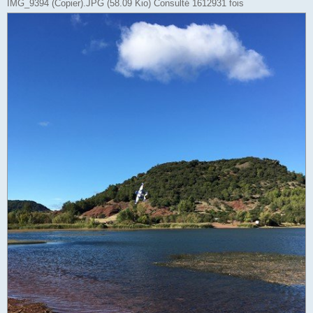
IMG_9394 (Copier).JPG (58.09 Kio) Consulté 1612931 fois