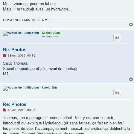
s
Merci vraiment pour ton labeur.
a
g
Mais, il te faudrait aussi un hydravion...
e
n
o
ORSA : NO BRAIN NO FEARS
n
l
u
Michel Jugie
moderateur
Re: Photos
M
13 oct. 2019, 00:10
e
s
Salut Thomas,
s
Superbe reportage et joli travail de montage.
a
g
MJ
e
n
o
n
Uncle Jim
l
u
Re: Photos
M
13 oct. 2019, 09:35
e
s
Thomas, ton reportage est exceptionnel. Tout y est bon: le texte
s
introductif qui explique Hydralagou (et sans fautes, ça fait un bien fou),
a
g
les prises de vue, l'accompagnement musical, les photos qui défilent à la
e
fin, bravo. On sent l'énorme travail de montage.