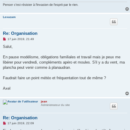
Penser c'est résister à l'invasion de l'esprit par le rien.
Lexazam
Re: Organisation
M
17 juin 2019, 21:49
e
s
Salut,
s
a
g
En pause modélisme, obligations familiales et travail mais je peux me
e
libérer pour vendredi, compléments apéro et moules. S'il y a du vent, ma
n
o
plancha peut venir comme à planaudran.
n
l
u
Faudrait faire un point météo et fréquentation tout de même ?
Axel
jean
Administrateur du site
Re: Organisation
M
17 juin 2019, 22:09
e
s