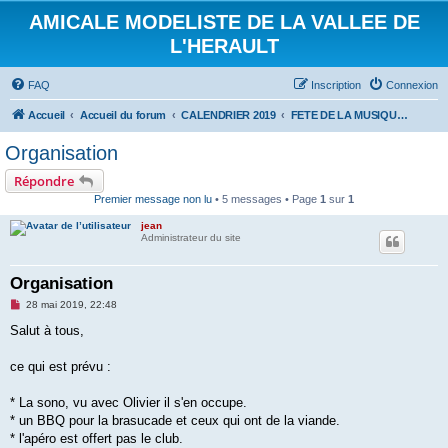
AMICALE MODELISTE DE LA VALLEE DE
L'HERAULT
FAQ
Inscription
Connexion
Accueil
Accueil du forum
CALENDRIER 2019
FETE DE LA MUSIQUE AU MAS : 21 JUIN 2019
Organisation
Répondre
Premier message non lu
• 5 messages • Page
1
sur
1
jean
Administrateur du site
Organisation
M
28 mai 2019, 22:48
e
s
Salut à tous,
s
a
g
ce qui est prévu :
e
n
o
* La sono, vu avec Olivier il s'en occupe.
n
* un BBQ pour la brasucade et ceux qui ont de la viande.
l
u
* l'apéro est offert pas le club.