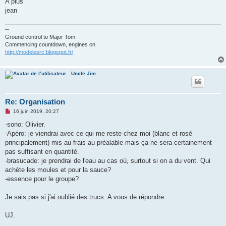
A plus
jean
--
Ground control to Major Tom
Commencing countdown, engines on
http://modelesrc.blogspot.fr/
Uncle Jim
Re: Organisation
M
16 juin 2019, 20:27
e
s
-sono: Olivier.
s
-Apéro: je viendrai avec ce qui me reste chez moi (blanc et rosé
a
g
principalement) mis au frais au préalable mais ça ne sera certainement
e
pas suffisant en quantité.
n
o
-brasucade: je prendrai de l'eau au cas où, surtout si on a du vent. Qui
n
achète les moules et pour la sauce?
l
u
-essence pour le groupe?
Je sais pas si j'ai oublié des trucs. A vous de répondre.
UJ.