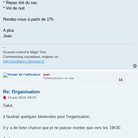
* Repas tiré du sac.
* Vol de nuit.
Rendez-vous à partir de 17h.
A plus
Jean
--
Ground control to Major Tom
Commencing countdown, engines on
http://modelesrc.blogspot.fr/
jean
Administrateur du site
Re: Organisation
M
14 juin 2019, 08:15
e
s
Salut,
s
a
g
il faudrait quelques bénévoles pour l'organisation.
e
n
o
Il y a de forte chance que je ne puisse monter que vers les 19h30.
n
l
u