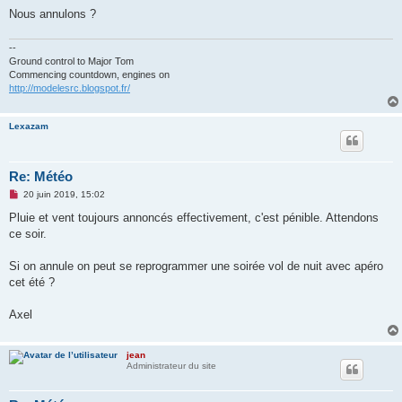
a
g
Nous annulons ?
e
n
o
--
n
Ground control to Major Tom
l
Commencing countdown, engines on
u
http://modelesrc.blogspot.fr/
Lexazam
Re: Météo
M
20 juin 2019, 15:02
e
s
Pluie et vent toujours annoncés effectivement, c'est pénible. Attendons
s
ce soir.
a
g
e
Si on annule on peut se reprogrammer une soirée vol de nuit avec apéro
n
o
cet été ?
n
l
u
Axel
jean
Administrateur du site