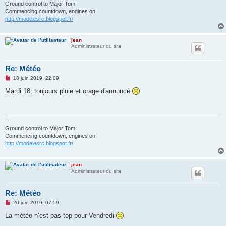
Ground control to Major Tom
Commencing countdown, engines on
http://modelesrc.blogspot.fr/
jean
Administrateur du site
Re: Météo
M
18 juin 2019, 22:09
e
s
Mardi 18, toujours pluie et orage d'annoncé
s
a
g
e
n
--
o
Ground control to Major Tom
n
Commencing countdown, engines on
l
http://modelesrc.blogspot.fr/
u
jean
Administrateur du site
Re: Météo
M
20 juin 2019, 07:59
e
s
La météo n’est pas top pour Vendredi
s