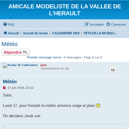
AMICALE MODELISTE DE LA VALLEE DE
L'HERAULT
FAQ
Inscription
Connexion
Accueil
Accueil du forum
CALENDRIER 2019
FETE DE LA MUSIQUE AU MAS : 21 JUIN 2019
Météo
Répondre
Premier message non lu
• 5 messages • Page
1
sur
1
jean
Administrateur du site
Météo
M
17 juin 2019, 22:12
e
s
Salut,
s
a
g
Lundi 17, pour l'instant la météo annonce orage et pluie
e
n
o
On décidera Jeudi soir.
n
l
u
--