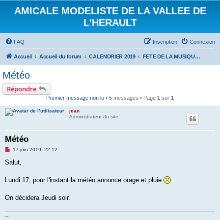
AMICALE MODELISTE DE LA VALLEE DE
L'HERAULT
FAQ
Inscription
Connexion
Accueil
Accueil du forum
CALENDRIER 2019
FETE DE LA MUSIQUE AU MAS : 21 JUIN 2019
Météo
Répondre
Premier message non lu
• 5 messages • Page
1
sur
1
jean
Administrateur du site
Météo
M
17 juin 2019, 22:12
e
s
Salut,
s
a
g
Lundi 17, pour l'instant la météo annonce orage et pluie
e
n
o
On décidera Jeudi soir.
n
l
u
--