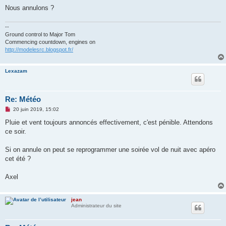
a
g
Nous annulons ?
e
n
o
--
n
Ground control to Major Tom
l
Commencing countdown, engines on
u
http://modelesrc.blogspot.fr/
Lexazam
Re: Météo
M
20 juin 2019, 15:02
e
s
Pluie et vent toujours annoncés effectivement, c'est pénible. Attendons
s
ce soir.
a
g
e
Si on annule on peut se reprogrammer une soirée vol de nuit avec apéro
n
o
cet été ?
n
l
u
Axel
jean
Administrateur du site