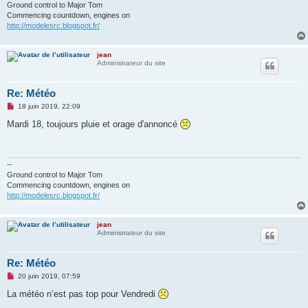
Ground control to Major Tom
Commencing countdown, engines on
http://modelesrc.blogspot.fr/
jean
Administrateur du site
Re: Météo
M
18 juin 2019, 22:09
e
s
Mardi 18, toujours pluie et orage d'annoncé
s
a
g
e
n
--
o
Ground control to Major Tom
n
Commencing countdown, engines on
l
http://modelesrc.blogspot.fr/
u
jean
Administrateur du site
Re: Météo
M
20 juin 2019, 07:59
e
s
La météo n’est pas top pour Vendredi
s