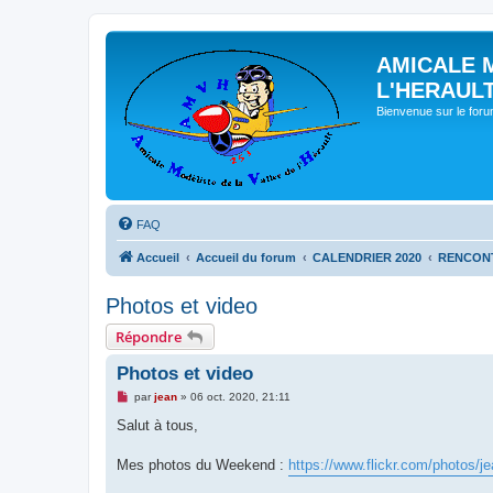
AMICALE 
L'HERAUL
Bienvenue sur le for
FAQ
Accueil
Accueil du forum
CALENDRIER 2020
RENCONT
Photos et video
Répondre
Photos et video
M
par
jean
»
06 oct. 2020, 21:11
e
s
Salut à tous,
s
a
g
Mes photos du Weekend :
https://www.flickr.com/photos/j
e
n