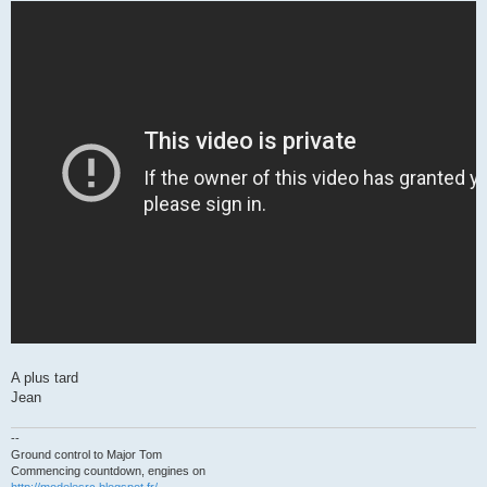
A plus tard
Jean
--
Ground control to Major Tom
Commencing countdown, engines on
http://modelesrc.blogspot.fr/