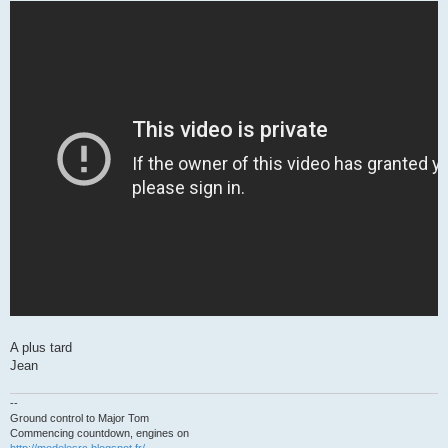
A plus tard
Jean
--
Ground control to Major Tom
Commencing countdown, engines on
http://modelesrc.blogspot.fr/