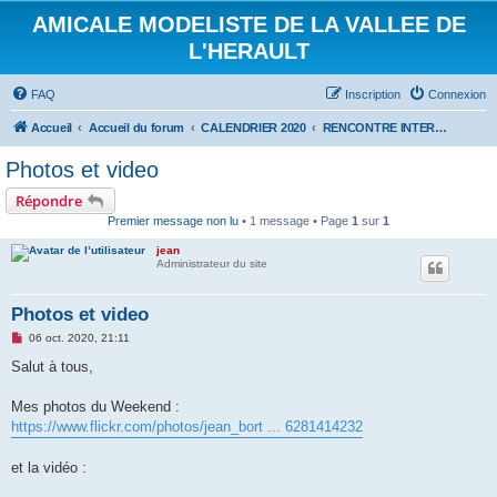
AMICALE MODELISTE DE LA VALLEE DE
L'HERAULT
FAQ
Inscription
Connexion
Accueil
Accueil du forum
CALENDRIER 2020
RENCONTRE INTERNATIONALE HYDRALAGOU : 3 ET 4 OCTOBRE 2020
Photos et video
Répondre
Premier message non lu
• 1 message • Page
1
sur
1
jean
Administrateur du site
Photos et video
M
06 oct. 2020, 21:11
e
s
Salut à tous,
s
a
g
Mes photos du Weekend :
e
https://www.flickr.com/photos/jean_bort ... 6281414232
n
o
n
et la vidéo :
l
u