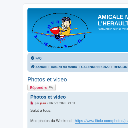
AMICALE 
L'HERAUL
Bienvenue sur le for
FAQ
Accueil
Accueil du forum
CALENDRIER 2020
RENCONT
Photos et video
Répondre
Photos et video
M
par
jean
»
06 oct. 2020, 21:11
e
s
Salut à tous,
s
a
g
Mes photos du Weekend :
https://www.flickr.com/photos/j
e
n