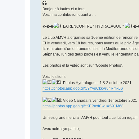
o
n
Bonjour à toutes et à tous.
l
u
Voici ma contribution quant à …
���
LA RENCONTRE " HYDRALAGOU "
�
Le club AMVH a organisé sa 10ème édition de rencontre hyd
Et le vendredi, vers 18 heures, nous avons eu le privilèg
Ils rentraient d'un entraînement sur la Méditerranée et 
Stéphane, l'un des deux pilotes est venu le lendemain pa
Les photos et la vidéo sont sur "Google Photos".
Voici les liens :
: Photos Hydralagou – 1 & 2 octobre 2021
https://photos.app.goo.gl/C9YyqCkkPru4Rmx66
: Vidéo Canadairs vendredi 1er octobre 2021
https://photos.app.goo.gl/cKEPaxtCwuXS91M68
Un très grand merci à l'AMVH pour tout .. ce fut un r
Avec notre sympathie,