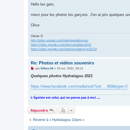
s
Hello les gars,
s
a
g
merci pour les photos les garçons. J'en ai pris quelques un
e
n
o
Olive
n
l
u
Olivier D
http://sites.google.com/site/mesptitsgros/
https://sites.google.com/site/canadaircl415/
https://sites.google.com/site/mesptitsgros2013/
Re: Photos et vidéos souvenirs
M
par
Gilles-34
»
10 oct. 2021, 00:11
e
s
Quelques photos Hydralagou 2021
s
a
g
https://www.facebook.com/media/set/?set ... 859&type=3
e
n
o
L'égoïste est celui, qui ne pense pas à moi ....
n
l
u
Répondre
Revenir à « Hydralagou 10ans »