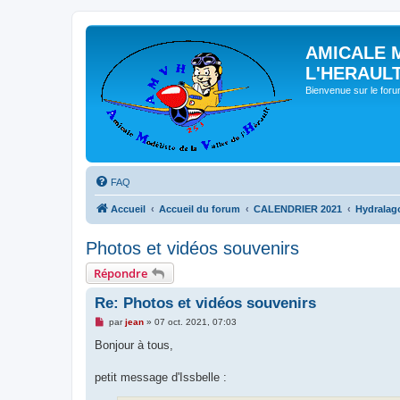
AMICALE 
L'HERAUL
Bienvenue sur le for
FAQ
Accueil
Accueil du forum
CALENDRIER 2021
Hydralag
Photos et vidéos souvenirs
Répondre
Re: Photos et vidéos souvenirs
M
par
jean
»
07 oct. 2021, 07:03
e
s
Bonjour à tous,
s
a
g
petit message d'Issbelle :
e
n