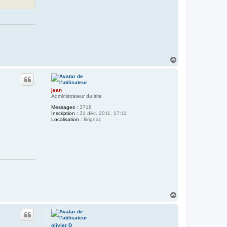
H
a
u
t
jean
Administrateur du site
Messages :
3718
Inscription :
31 déc. 2011, 17:11
Localisation :
Brignac
H
a
u
t
olivier D