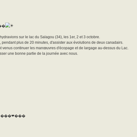
��
ravions sur le lac du Salagou (34), les 1er, 2 et 3 octobre.
e, pendant plus de 20 minutes, d'assister aux évolutions de deux canadairs.
sont venus continuer les manœuvres d'écopage et de largage au-dessus du Lac.
sser une bonne partie de la journée avec nous.
égal !! ���❤���