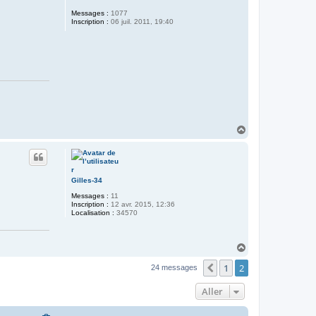
Messages :
1077
Inscription :
06 juil. 2011, 19:40
H
a
u
t
Gilles-34
Messages :
11
Inscription :
12 avr. 2015, 12:36
Localisation :
34570
H
a
1
2
u
Précédent
24 messages
t
Aller