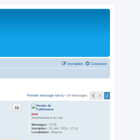
Inscription
Connexion
1
2
Précédent
Premier message non lu
• 24 messages
jean
Administrateur du site
Messages :
3718
Inscription :
31 déc. 2011, 17:11
Localisation :
Brignac