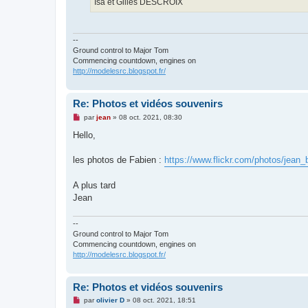
Isa et Gilles DESCROIX
--
Ground control to Major Tom
Commencing countdown, engines on
http://modelesrc.blogspot.fr/
Re: Photos et vidéos souvenirs
M
par
jean
»
08 oct. 2021, 08:30
e
s
Hello,
s
a
g
les photos de Fabien :
https://www.flickr.com/photos/jean_
e
n
o
A plus tard
n
Jean
l
u
--
Ground control to Major Tom
Commencing countdown, engines on
http://modelesrc.blogspot.fr/
Re: Photos et vidéos souvenirs
M
par
olivier D
»
08 oct. 2021, 18:51
e