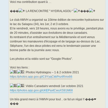
u
Voici ma contribution quant à …
���
LA RENCONTRE " HYDRALAGOU "
���
Le club AMVH a organisé sa 10ème édition de rencontre hydravions sur
le lac du Salagou (34), les 1er, 2 et 3 octobre.
Et le vendredi, vers 18 heures, nous avons eu le privilège, pendant plus
de 20 minutes, d'assister aux évolutions de deux canadairs.
Ils rentraient d'un entraînement sur la Méditerranée et sont venus
continuer les manœuvres d'écopage et de largage au-dessus du Lac.
Stéphane, l'un des deux pilotes est venu le lendemain passer une
bonne partie de la journée avec nous.
Les photos et la vidéo sont sur "Google Photos".
Voici les liens :
: Photos Hydralagou – 1 & 2 octobre 2021
https://photos.app.goo.gl/C9YyqCkkPru4Rmx66
: Vidéo Canadairs vendredi 1er octobre 2021
https://photos.app.goo.gl/cKEPaxtCwuXS91M68
Un très grand merci à l'AMVH pour tout .. ce fut un régal !! ���❤
���