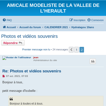
AMICALE MODELISTE DE LA VALLEE DE
L'HERAULT
FAQ
Inscription
Connexion
Accueil
Accueil du forum
CALENDRIER 2021
Hydralagou 10ans
Photos et vidéos souvenirs
Répondre
1
2
Précédent
Premier message non lu
• 24 messages
jean
Administrateur du site
Re: Photos et vidéos souvenirs
M
07 oct. 2021, 07:03
e
s
Bonjour à tous,
s
a
g
petit message d'Issbelle :
e
n
o
n
Bonjour à toutes et à tous.
l