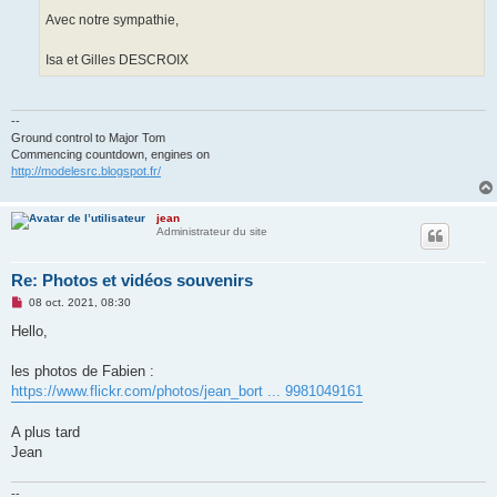
Avec notre sympathie,
Isa et Gilles DESCROIX
--
Ground control to Major Tom
Commencing countdown, engines on
http://modelesrc.blogspot.fr/
jean
Administrateur du site
Re: Photos et vidéos souvenirs
M
08 oct. 2021, 08:30
e
s
Hello,
s
a
g
les photos de Fabien :
e
https://www.flickr.com/photos/jean_bort ... 9981049161
n
o
n
A plus tard
l
u
Jean
--