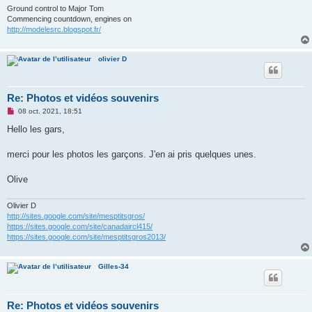
Ground control to Major Tom
Commencing countdown, engines on
http://modelesrc.blogspot.fr/
olivier D
Re: Photos et vidéos souvenirs
M
08 oct. 2021, 18:51
e
s
Hello les gars,
s
a
g
merci pour les photos les garçons. J'en ai pris quelques unes.
e
n
o
Olive
n
l
u
Olivier D
http://sites.google.com/site/mesptitsgros/
https://sites.google.com/site/canadaircl415/
https://sites.google.com/site/mesptitsgros2013/
Gilles-34
Re: Photos et vidéos souvenirs