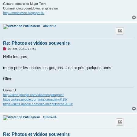
Ground control to Major Tom
Commencing countdown, engines on
http://modelesrc.blogspot.fr/
olivier D
Re: Photos et vidéos souvenirs
M
08 oct. 2021, 18:51
e
s
Hello les gars,
s
a
g
merci pour les photos les garçons. J'en ai pris quelques unes.
e
n
o
Olive
n
l
u
Olivier D
http://sites.google.com/site/mesptitsgros/
https://sites.google.com/site/canadaircl415/
https://sites.google.com/site/mesptitsgros2013/
Gilles-34
Re: Photos et vidéos souvenirs