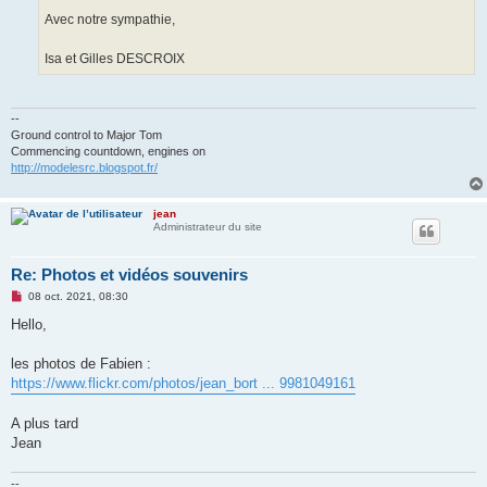
Avec notre sympathie,
Isa et Gilles DESCROIX
--
Ground control to Major Tom
Commencing countdown, engines on
http://modelesrc.blogspot.fr/
jean
Administrateur du site
Re: Photos et vidéos souvenirs
M
08 oct. 2021, 08:30
e
s
Hello,
s
a
g
les photos de Fabien :
e
https://www.flickr.com/photos/jean_bort ... 9981049161
n
o
n
A plus tard
l
u
Jean
--