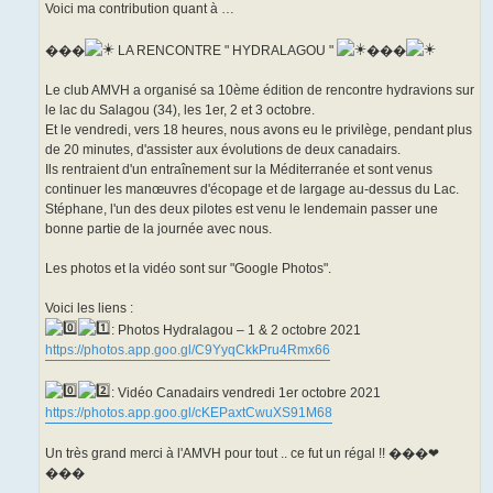
u
Voici ma contribution quant à …
���
LA RENCONTRE " HYDRALAGOU "
���
Le club AMVH a organisé sa 10ème édition de rencontre hydravions sur
le lac du Salagou (34), les 1er, 2 et 3 octobre.
Et le vendredi, vers 18 heures, nous avons eu le privilège, pendant plus
de 20 minutes, d'assister aux évolutions de deux canadairs.
Ils rentraient d'un entraînement sur la Méditerranée et sont venus
continuer les manœuvres d'écopage et de largage au-dessus du Lac.
Stéphane, l'un des deux pilotes est venu le lendemain passer une
bonne partie de la journée avec nous.
Les photos et la vidéo sont sur "Google Photos".
Voici les liens :
: Photos Hydralagou – 1 & 2 octobre 2021
https://photos.app.goo.gl/C9YyqCkkPru4Rmx66
: Vidéo Canadairs vendredi 1er octobre 2021
https://photos.app.goo.gl/cKEPaxtCwuXS91M68
Un très grand merci à l'AMVH pour tout .. ce fut un régal !! ���❤
���