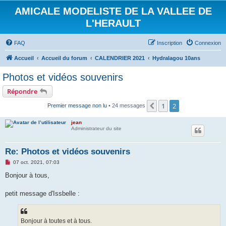
AMICALE MODELISTE DE LA VALLEE DE
L'HERAULT
FAQ
Inscription
Connexion
Accueil
Accueil du forum
CALENDRIER 2021
Hydralagou 10ans
Photos et vidéos souvenirs
Répondre
1
2
Précédent
Premier message non lu
• 24 messages
jean
Administrateur du site
Re: Photos et vidéos souvenirs
M
07 oct. 2021, 07:03
e
s
Bonjour à tous,
s
a
g
petit message d'Issbelle :
e
n
o
n
Bonjour à toutes et à tous.
l