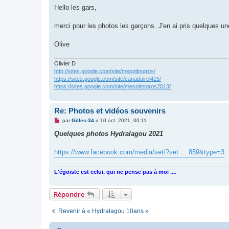
s
Hello les gars,
s
a
g
merci pour les photos les garçons. J'en ai pris quelques un
e
n
o
Olive
n
l
u
Olivier D
http://sites.google.com/site/mesptitsgros/
https://sites.google.com/site/canadaircl415/
https://sites.google.com/site/mesptitsgros2013/
Re: Photos et vidéos souvenirs
M
par
Gilles-34
»
10 oct. 2021, 00:11
e
s
Quelques photos Hydralagou 2021
s
a
g
https://www.facebook.com/media/set/?set ... 859&type=3
e
n
o
L'égoïste est celui, qui ne pense pas à moi ....
n
l
u
Répondre
Revenir à « Hydralagou 10ans »