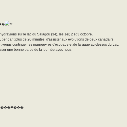
��
ravions sur le lac du Salagou (34), les 1er, 2 et 3 octobre.
e, pendant plus de 20 minutes, d'assister aux évolutions de deux canadairs.
sont venus continuer les manœuvres d'écopage et de largage au-dessus du Lac.
sser une bonne partie de la journée avec nous.
égal !! ���❤���