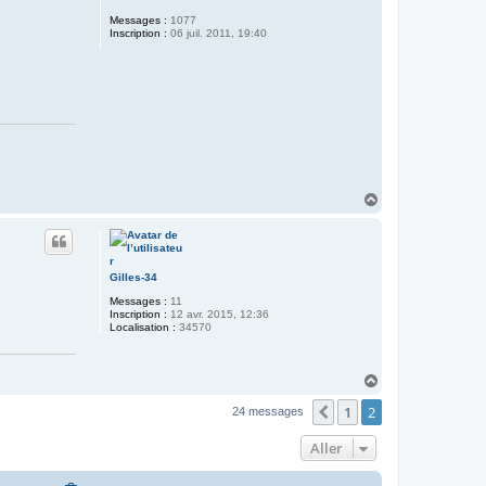
Messages :
1077
Inscription :
06 juil. 2011, 19:40
H
a
u
t
Gilles-34
Messages :
11
Inscription :
12 avr. 2015, 12:36
Localisation :
34570
H
a
1
2
u
Précédent
24 messages
t
Aller