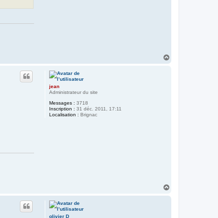
H
a
u
t
jean
Administrateur du site
Messages :
3718
Inscription :
31 déc. 2011, 17:11
Localisation :
Brignac
H
a
u
t
olivier D