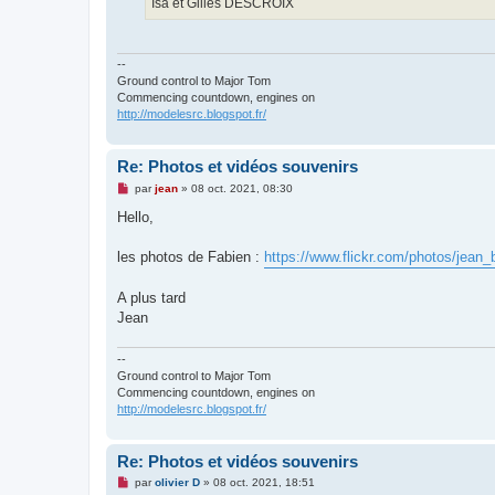
Isa et Gilles DESCROIX
--
Ground control to Major Tom
Commencing countdown, engines on
http://modelesrc.blogspot.fr/
Re: Photos et vidéos souvenirs
M
par
jean
»
08 oct. 2021, 08:30
e
s
Hello,
s
a
g
les photos de Fabien :
https://www.flickr.com/photos/jean_
e
n
o
A plus tard
n
Jean
l
u
--
Ground control to Major Tom
Commencing countdown, engines on
http://modelesrc.blogspot.fr/
Re: Photos et vidéos souvenirs
M
par
olivier D
»
08 oct. 2021, 18:51
e