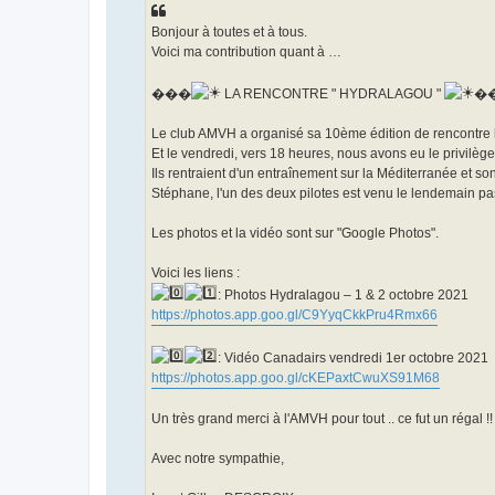
o
n
Bonjour à toutes et à tous.
l
u
Voici ma contribution quant à …
���
LA RENCONTRE " HYDRALAGOU "
�
Le club AMVH a organisé sa 10ème édition de rencontre hyd
Et le vendredi, vers 18 heures, nous avons eu le privilèg
Ils rentraient d'un entraînement sur la Méditerranée et 
Stéphane, l'un des deux pilotes est venu le lendemain pa
Les photos et la vidéo sont sur "Google Photos".
Voici les liens :
: Photos Hydralagou – 1 & 2 octobre 2021
https://photos.app.goo.gl/C9YyqCkkPru4Rmx66
: Vidéo Canadairs vendredi 1er octobre 2021
https://photos.app.goo.gl/cKEPaxtCwuXS91M68
Un très grand merci à l'AMVH pour tout .. ce fut un r
Avec notre sympathie,