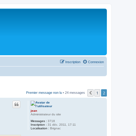
Inscription
Connexion
1
2
Précédent
Premier message non lu
• 24 messages
jean
Administrateur du site
Messages :
3718
Inscription :
31 déc. 2011, 17:11
Localisation :
Brignac