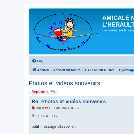
AMICALE 
L'HERAUL
Bienvenue sur le for
FAQ
Accueil
Accueil du forum
CALENDRIER 2021
Hydralag
Photos et vidéos souvenirs
Répondre
Re: Photos et vidéos souvenirs
M
par
jean
»
07 oct. 2021, 07:03
e
s
Bonjour à tous,
s
a
g
petit message d'Issbelle :
e
n