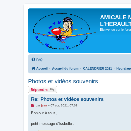
AMICALE 
L'HERAUL
Bienvenue sur le for
FAQ
Accueil
Accueil du forum
CALENDRIER 2021
Hydralag
Photos et vidéos souvenirs
Répondre
Re: Photos et vidéos souvenirs
M
par
jean
»
07 oct. 2021, 07:03
e
s
Bonjour à tous,
s
a
g
petit message d'Issbelle :
e
n