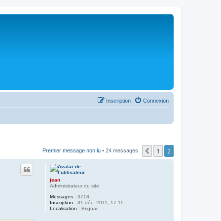
Inscription
Connexion
1
2
Précédent
Premier message non lu
• 24 messages
jean
Administrateur du site
Messages :
3718
Inscription :
31 déc. 2011, 17:11
Localisation :
Brignac