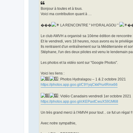
o
n
Bonjour à toutes et à tous.
l
u
Voici ma contribution quant à …
���
LA RENCONTRE " HYDRALAGOU "
�
Le club AMVH a organisé sa 10ème édition de rencontre hyd
Et le vendredi, vers 18 heures, nous avons eu le privilèg
Ils rentraient d'un entraînement sur la Méditerranée et 
Stéphane, l'un des deux pilotes est venu le lendemain pa
Les photos et la vidéo sont sur "Google Photos".
Voici les liens :
: Photos Hydralagou – 1 & 2 octobre 2021
https://photos.app.goo.gl/C9YyqCkkPru4Rmx66
: Vidéo Canadairs vendredi 1er octobre 2021
https://photos.app.goo.gl/cKEPaxtCwuXS91M68
Un très grand merci à l'AMVH pour tout .. ce fut un r
Avec notre sympathie,