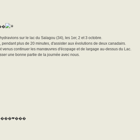
��
ravions sur le lac du Salagou (34), les 1er, 2 et 3 octobre.
e, pendant plus de 20 minutes, d'assister aux évolutions de deux canadairs.
sont venus continuer les manœuvres d'écopage et de largage au-dessus du Lac.
sser une bonne partie de la journée avec nous.
égal !! ���❤���