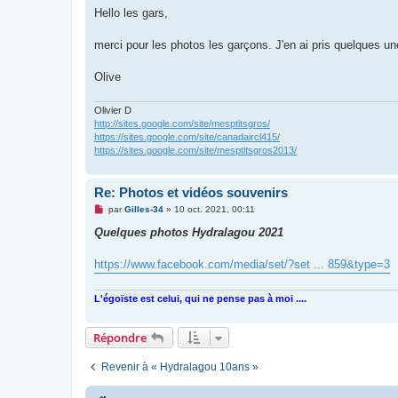
s
Hello les gars,
s
a
g
merci pour les photos les garçons. J'en ai pris quelques un
e
n
o
Olive
n
l
u
Olivier D
http://sites.google.com/site/mesptitsgros/
https://sites.google.com/site/canadaircl415/
https://sites.google.com/site/mesptitsgros2013/
Re: Photos et vidéos souvenirs
M
par
Gilles-34
»
10 oct. 2021, 00:11
e
s
Quelques photos Hydralagou 2021
s
a
g
https://www.facebook.com/media/set/?set ... 859&type=3
e
n
o
L'égoïste est celui, qui ne pense pas à moi ....
n
l
u
Répondre
Revenir à « Hydralagou 10ans »