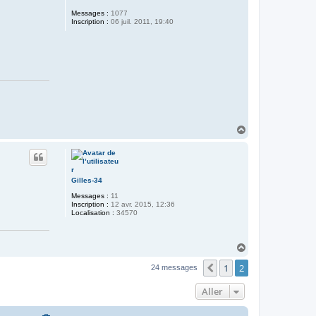
Messages :
1077
Inscription :
06 juil. 2011, 19:40
H
a
u
t
Gilles-34
Messages :
11
Inscription :
12 avr. 2015, 12:36
Localisation :
34570
H
a
1
2
u
Précédent
24 messages
t
Aller