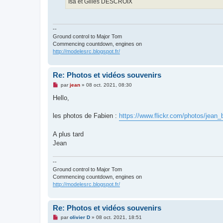
Isa et Gilles DESCROIX
--
Ground control to Major Tom
Commencing countdown, engines on
http://modelesrc.blogspot.fr/
Re: Photos et vidéos souvenirs
M
par
jean
»
08 oct. 2021, 08:30
e
s
Hello,
s
a
g
les photos de Fabien :
https://www.flickr.com/photos/jean_
e
n
o
A plus tard
n
Jean
l
u
--
Ground control to Major Tom
Commencing countdown, engines on
http://modelesrc.blogspot.fr/
Re: Photos et vidéos souvenirs
M
par
olivier D
»
08 oct. 2021, 18:51
e