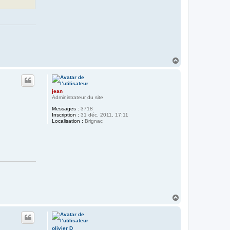
H
a
u
t
jean
Administrateur du site
Messages :
3718
Inscription :
31 déc. 2011, 17:11
Localisation :
Brignac
H
a
u
t
olivier D